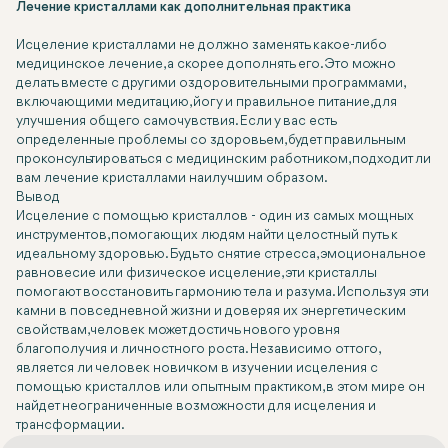
Лечение кристаллами как дополнительная практика
Исцеление кристаллами не должно заменять какое-либо
медицинское лечение, а скорее дополнять его. Это можно
делать вместе с другими оздоровительными программами,
включающими медитацию, йогу и правильное питание, для
улучшения общего самочувствия. Если у вас есть
определенные проблемы со здоровьем, будет правильным
проконсультироваться с медицинским работником, подходит ли
вам лечение кристаллами наилучшим образом.
Вывод
Исцеление с помощью кристаллов - один из самых мощных
инструментов, помогающих людям найти целостный путь к
идеальному здоровью. Будь то снятие стресса, эмоциональное
равновесие или физическое исцеление, эти кристаллы
помогают восстановить гармонию тела и разума. Используя эти
камни в повседневной жизни и доверяя их энергетическим
свойствам, человек может достичь нового уровня
благополучия и личностного роста. Независимо от того,
является ли человек новичком в изучении исцеления с
помощью кристаллов или опытным практиком, в этом мире он
найдет неограниченные возможности для исцеления и
трансформации.