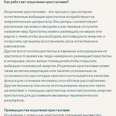
Как работает исцеление кристаллами?
Исцеление кристаллами - это процесс, при котором
естественные вибрации кристаллов воздействуют на
энергетические центры тела. Эти центры соответствуют
различным органам и эмоциям и, как таковые, получили
название чакр. Кристаллы можно размещать на чакрах или
рядом с ними, чтобы высвободить застоявшуюся энергию и
позволить организму восстановить свое естественное
равновесие.
Другие могут носить кристаллы в карманах или украшения из
хрусталя, в то время как люди намеренно размещают кристаллы
в интерьере своих жилых помещений, чтобы повысить
вибрации позитивной энергии. Исцеление кристаллами может
также включать медитацию или занятия, основанные на
осознанности, при которых кристалл используется в качестве
фокуса для сознания человека, способствуя расслаблению.
Другие техники, в том числе использование звука или света
целителями с помощью кристаллов, помогают усилить энергию
кристаллов для достижения желаемых терапевтических
результатов.
Преимущества исцеления кристаллами
Исцеление с помощью кристаллов открывает множество