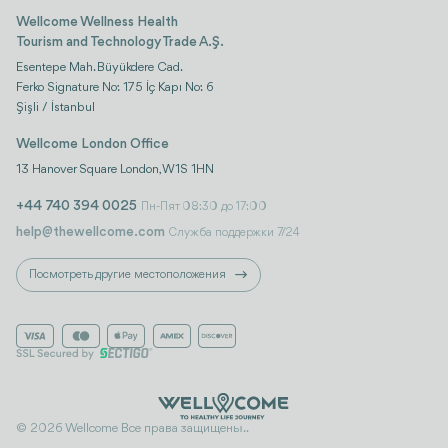
Wellcome Wellness Health
Tourism and Technology Trade A.Ş.
Esentepe Mah. Büyükdere Cad.
Ferko Signature No: 175 İç Kapı No: 6
Şişli / İstanbul
Wellcome London Office
13 Hanover Square London, W1S 1HN
+44 740 394 0025
Пн-Пят 08:30 до 17:00
help@thewellcome.com
Служба поддержки 7/24
Посмотреть другие местоположения
© 2026 Wellcome Все права защищены..