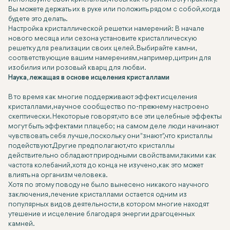
Вы можете держать их в руке или положить рядом с собой, когда
будете это делать.
Настройка кристаллической решетки намерений: В начале
нового месяца или сезона установите кристаллическую
решетку для реализации своих целей. Выбирайте камни,
соответствующие вашим намерениям, например, цитрин для
изобилия или розовый кварц для любви.
Наука, лежащая в основе исцеления кристаллами
В то время как многие поддерживают эффект исцеления
кристаллами, научное сообщество по-прежнему настроено
скептически. Некоторые говорят, что все эти целебные эффекты
могут быть эффектами плацебо; на самом деле люди начинают
чувствовать себя лучше, поскольку они "знают", что кристаллы
подействуют. Другие предполагают, что кристаллы
действительно обладают природными свойствами, такими как
частота колебаний, хотя до конца не изучено, как это может
влиять на организм человека.
Хотя по этому поводу не было вынесено никакого научного
заключения, лечение кристаллами остается одним из
популярных видов деятельности, в котором многие находят
утешение и исцеление благодаря энергии драгоценных
камней.