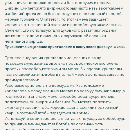
усиления ясности, равновесия и благополучия в целом.
Цитрин: Считается, что цитрин, который часто называют "камнем
изобилия", притягивает богатство, успех и позитивный настрой.
Черный турмалин: Считается, что этот камень защищает
человека от негативной энергии и способствует заземлению.
Селенит: Его используют для духовного развития, придания
легкости в голове и очищения окружающей среды от
негативного заряда.
Привнесите исцеление кристаллами в вашу повседневную жизнь
Процесс внедрения кристаллов исцеления в вашу
повседневную жизнь довольно прост. Вот несколько очень
простых способов, которыми вы могли бы сделать кристаллы
частью своей жизни, чтобы в полной мере воспользоваться их
преимуществами:
Расставьте кристаллы по всему дому: Расположение
кристаллов в определенных местах по всему дому, например, в
гостиной или спальне, может способствовать укреплению
положительной энергии и баланса. Вы можете положить
аметист у кровати, чтобы хорошо выспаться, или прозрачный
кварц в гостиной, чтобы зарядиться энергией.
Используйте свои кристаллы в ритуалах по уходу за собой. Будь
то принятие ванны, занятия йогой или осознанность -
используйте свои кристаллы, чтобы как-то усилить эту практику.