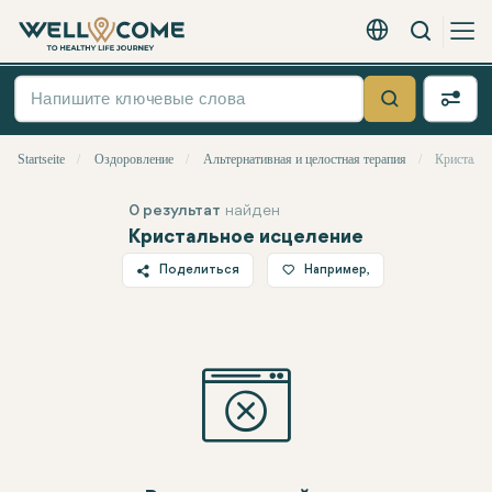
Вызов
Русский - EUR
Быстрое
меню
Suche
Startseite
Оздоровление
Альтернативная и целостная терапия
Кристальн
0 результат
найден
Кристальное исцеление
Поделиться
Например,
Twitter
Facebook
Linkedin
WhatsApp
Telegram
Электронная почта