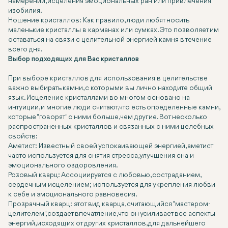
намерений, исцеления эмоциональных ран или привлечения
изобилия.
Ношение кристаллов: Как правило, люди любят носить
маленькие кристаллы в карманах или сумках. Это позволяет им
оставаться на связи с целительной энергией камня в течение
всего дня.
Выбор подходящих для Вас кристаллов
При выборе кристаллов для использования в целительстве
важно выбирать камни, с которыми вы лично находите общий
язык. Исцеление кристаллами во многом основано на
интуиции, и многие люди считают, что есть определенные камни,
которые "говорят" с ними больше, чем другие. Вот несколько
распространенных кристаллов и связанных с ними целебных
свойств:
Аметист: Известный своей успокаивающей энергией, аметист
часто используется для снятия стресса, улучшения сна и
эмоционального оздоровления.
Розовый кварц: Ассоциируется с любовью, состраданием,
сердечным исцелением; используется для укрепления любви
к себе и эмоционального равновесия.
Прозрачный кварц: этот вид кварца, считающийся "мастером-
целителем", создает впечатление, что он усиливает все аспекты
энергий, исходящих от других кристаллов, для дальнейшего