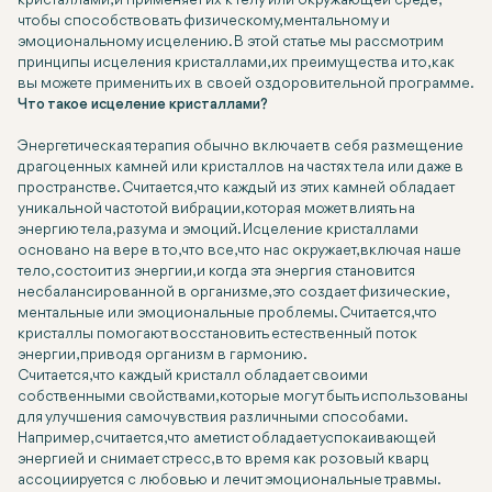
кристаллами, и применяет их к телу или окружающей среде,
чтобы способствовать физическому, ментальному и
эмоциональному исцелению. В этой статье мы рассмотрим
принципы исцеления кристаллами, их преимущества и то, как
вы можете применить их в своей оздоровительной программе.
Что такое исцеление кристаллами?
Энергетическая терапия обычно включает в себя размещение
драгоценных камней или кристаллов на частях тела или даже в
пространстве. Считается, что каждый из этих камней обладает
уникальной частотой вибрации, которая может влиять на
энергию тела, разума и эмоций. Исцеление кристаллами
основано на вере в то, что все, что нас окружает, включая наше
тело, состоит из энергии, и когда эта энергия становится
несбалансированной в организме, это создает физические,
ментальные или эмоциональные проблемы. Считается, что
кристаллы помогают восстановить естественный поток
энергии, приводя организм в гармонию.
Считается, что каждый кристалл обладает своими
собственными свойствами, которые могут быть использованы
для улучшения самочувствия различными способами.
Например, считается, что аметист обладает успокаивающей
энергией и снимает стресс, в то время как розовый кварц
ассоциируется с любовью и лечит эмоциональные травмы.