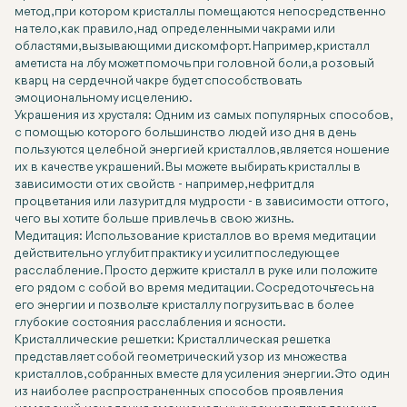
метод, при котором кристаллы помещаются непосредственно
на тело, как правило, над определенными чакрами или
областями, вызывающими дискомфорт. Например, кристалл
аметиста на лбу может помочь при головной боли, а розовый
кварц на сердечной чакре будет способствовать
эмоциональному исцелению.
Украшения из хрусталя: Одним из самых популярных способов,
с помощью которого большинство людей изо дня в день
пользуются целебной энергией кристаллов, является ношение
их в качестве украшений. Вы можете выбирать кристаллы в
зависимости от их свойств - например, нефрит для
процветания или лазурит для мудрости - в зависимости от того,
чего вы хотите больше привлечь в свою жизнь.
Медитация: Использование кристаллов во время медитации
действительно углубит практику и усилит последующее
расслабление. Просто держите кристалл в руке или положите
его рядом с собой во время медитации. Сосредоточьтесь на
его энергии и позвольте кристаллу погрузить вас в более
глубокие состояния расслабления и ясности.
Кристаллические решетки: Кристаллическая решетка
представляет собой геометрический узор из множества
кристаллов, собранных вместе для усиления энергии. Это один
из наиболее распространенных способов проявления