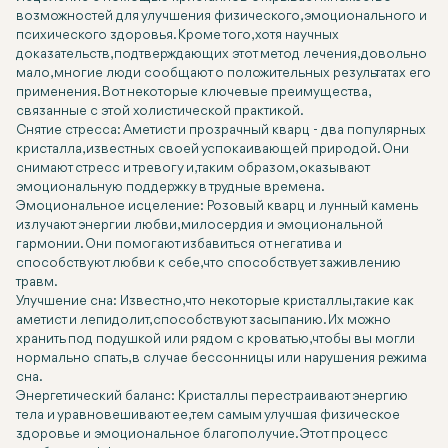
возможностей для улучшения физического, эмоционального и
психического здоровья. Кроме того, хотя научных
доказательств, подтверждающих этот метод лечения, довольно
мало, многие люди сообщают о положительных результатах его
применения. Вот некоторые ключевые преимущества,
связанные с этой холистической практикой.
Снятие стресса: Аметист и прозрачный кварц - два популярных
кристалла, известных своей успокаивающей природой. Они
снимают стресс и тревогу и, таким образом, оказывают
эмоциональную поддержку в трудные времена.
Эмоциональное исцеление: Розовый кварц и лунный камень
излучают энергии любви, милосердия и эмоциональной
гармонии. Они помогают избавиться от негатива и
способствуют любви к себе, что способствует заживлению
травм.
Улучшение сна: Известно, что некоторые кристаллы, такие как
аметист и лепидолит, способствуют засыпанию. Их можно
хранить под подушкой или рядом с кроватью, чтобы вы могли
нормально спать, в случае бессонницы или нарушения режима
сна.
Энергетический баланс: Кристаллы перестраивают энергию
тела и уравновешивают ее, тем самым улучшая физическое
здоровье и эмоциональное благополучие. Этот процесс