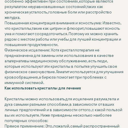
особенно эффективен при состояниях, которые являются
результатом неуравновешенных состояний, таких как
хроническая усталость, головные боли или расстройство
желудка.
Повышенная концентрация внимания и ясность ума: Известно,
что кристаллы, такие как цитрин и флюорит, повышают ясность
ума и помогают сосредоточиться. Поэтому их можно хранить
рядом с местом работы или учебы для лучшей концентрации и
повышения продуктивности.
Физическое исцеление: Хотя кристаллотерапия не
предназначена для замены или использования в качестве
альтернативы медицинскому обслуживанию, есть люди,
которые используют эти кристаллы в попытке улучшить свое
физическое самочувствие. Гематит используется для улучшения
кровообращения, а бирюза помогает при проблемах с
иммунной системой.
Как использовать кристаллы для лечения
Кристаллы можно использовать для исцеления разума, тела и
духа самыми разными способами, в зависимости от ваших
личных предпочтений и в зависимости от того, с какой пользой
вы их используете. Ниже приведены несколько наиболее
популярных способов:
Прямое применение: Это, пожалуй, самый распространенный