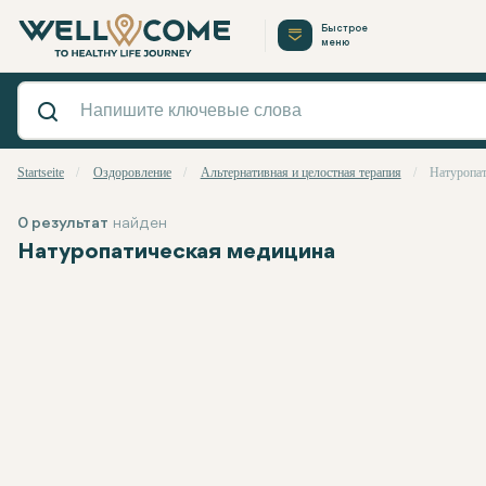
Быстрое
меню
Startseite
Оздоровление
Альтернативная и целостная терапия
Натуропат
0 результат
найден
Натуропатическая медицина