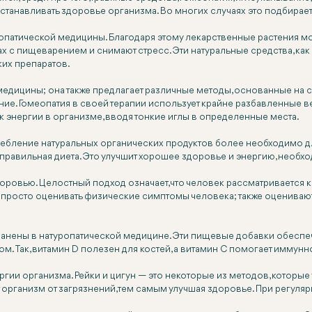
танавливать здоровье организма. Во многих случаях это подбирае
патической медицины. Благодаря этому лекарственные растения мог
х с пищеварением и снимают стресс. Эти натуральные средства, ка
ких препаратов.
 медицины; она также предлагает различные методы, основанные н
ие. Гомеопатия в своей терапии использует крайне разбавленные
ок энергии в организме, вводя тонкие иглы в определенные места.
отребление натуральных органических продуктов более необходимо 
 правильная диета. Это улучшит хорошее здоровье и энергию, необ
ровью. Целостный подход означает, что человек рассматривается к
 просто оценивать физические симптомы человека; также оценивают
ранены в натуропатической медицине. Эти пищевые добавки обесп
м. Так, витамин D полезен для костей, а витамин C помогает иммун
ргии организма. Рейки и цигун — это некоторые из методов, которые
рганизм от загрязнений, тем самым улучшая здоровье. При регулярн