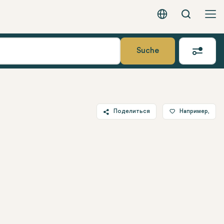
Вызов
Русский - EUR
Suche
Поделиться
Например,
Twitter
Facebook
Linkedin
WhatsApp
Telegram
Электронная почта