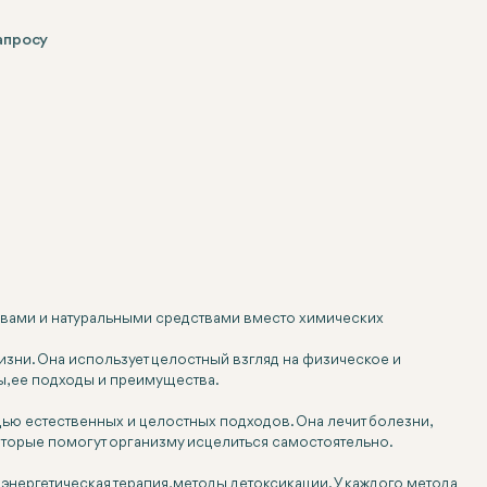
апросу
равами и натуральными средствами вместо химических
изни. Она использует целостный взгляд на физическое и
, ее подходы и преимущества.
ью естественных и целостных подходов. Она лечит болезни,
которые помогут организму исцелиться самостоятельно.
 энергетическая терапия, методы детоксикации. У каждого метода