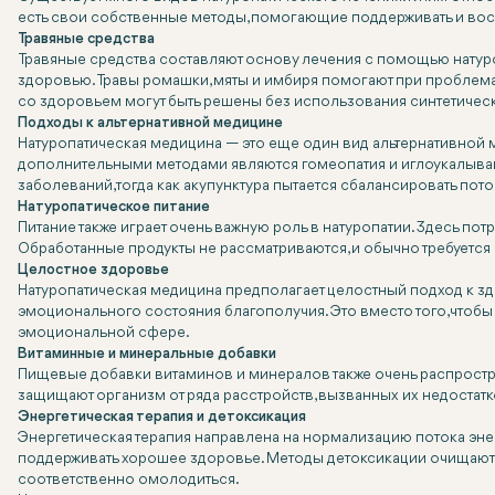
есть свои собственные методы, помогающие поддерживать и восс
Травяные средства
Травяные средства составляют основу лечения с помощью натуро
здоровью. Травы ромашки, мяты и имбиря помогают при проблема
со здоровьем могут быть решены без использования синтетичес
Подходы к альтернативной медицине
Натуропатическая медицина — это еще один вид альтернативной
дополнительными методами являются гомеопатия и иглоукалыван
заболеваний, тогда как акупунктура пытается сбалансировать пот
Натуропатическое питание
Питание также играет очень важную роль в натуропатии. Здесь п
Обработанные продукты не рассматриваются, и обычно требуется
Целостное здоровье
Натуропатическая медицина предполагает целостный подход к здо
эмоционального состояния благополучия. Это вместо того, чтобы
эмоциональной сфере.
Витаминные и минеральные добавки
Пищевые добавки витаминов и минералов также очень распрост
защищают организм от ряда расстройств, вызванных их недостатко
Энергетическая терапия и детоксикация
Энергетическая терапия направлена ​​на нормализацию потока эне
поддерживать хорошее здоровье. Методы детоксикации очищают о
соответственно омолодиться.