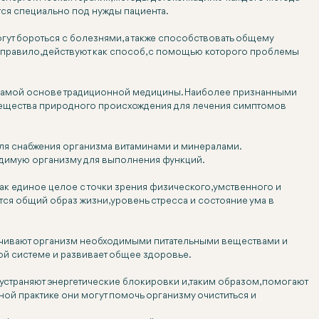
тся специально под нужды пациента.
ут бороться с болезнями, а также способствовать общему
к правило, действуют как способ, с помощью которого проблемы
а самой основе традиционной медицины. Наиболее признанными
 вещества природного происхождения для лечения симптомов
для снабжения организма витаминами и минералами.
ходимую организму для выполнения функций.
ак единое целое с точки зрения физического, умственного и
ся общий образ жизни, уровень стресса и состояние ума в
ечивают организм необходимыми питательными веществами и
ной системе и развивает общее здоровье.
 устраняют энергетические блокировки и, таким образом, помогают
ой практике они могут помочь организму очиститься и