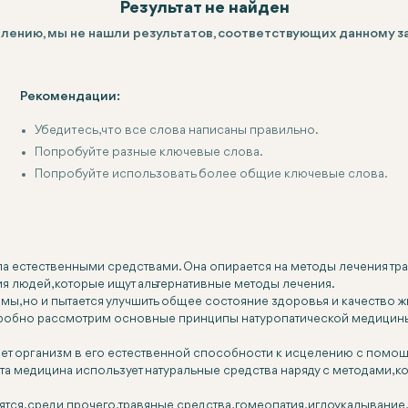
Результат не найден
алению, мы не нашли результатов, соответствующих данному з
Рекомендации:
Убедитесь, что все слова написаны правильно.
Попробуйте разные ключевые слова.
Попробуйте использовать более общие ключевые слова.
ла естественными средствами. Она опирается на методы лечения т
я людей, которые ищут альтернативные методы лечения.
мы, но и пытается улучшить общее состояние здоровья и качество ж
одробно рассмотрим основные принципы натуропатической медицины
ает организм в его естественной способности к исцелению с помощ
та медицина использует натуральные средства наряду с методами, 
ся, среди прочего, травяные средства, гомеопатия, иглоукалывание,