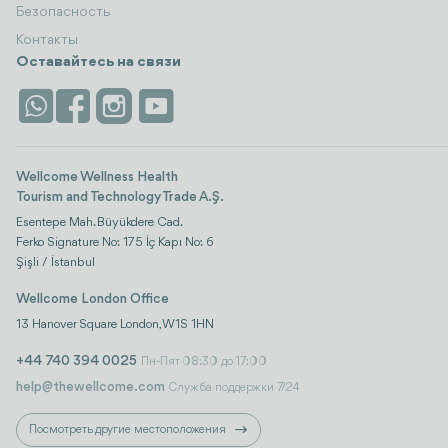
Безопасность
Контакты
Оставайтесь на связи
Wellcome Wellness Health
Tourism and Technology Trade A.Ş.
Esentepe Mah. Büyükdere Cad.
Ferko Signature No: 175 İç Kapı No: 6
Şişli / İstanbul
Wellcome London Office
13 Hanover Square London, W1S 1HN
+44 740 394 0025
Пн-Пят 08:30 до 17:00
help@thewellcome.com
Служба поддержки 7/24
Посмотреть другие местоположения