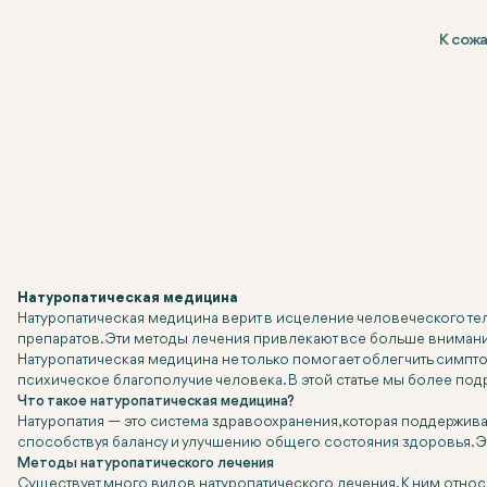
К сож
Натуропатическая медицина
Натуропатическая медицина верит в исцеление человеческого те
препаратов. Эти методы лечения привлекают все больше внимани
Натуропатическая медицина не только помогает облегчить симпто
психическое благополучие человека. В этой статье мы более п
Что такое натуропатическая медицина?
Натуропатия — это система здравоохранения, которая поддержив
способствуя балансу и улучшению общего состояния здоровья. Э
Методы натуропатического лечения
Существует много видов натуропатического лечения. К ним относят