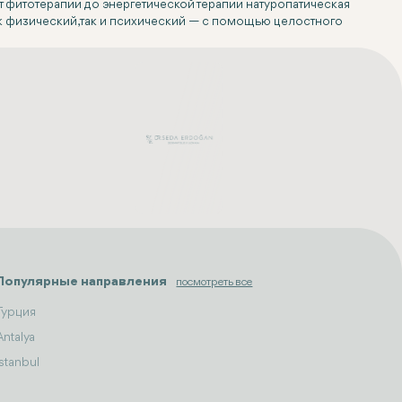
 фитотерапии до энергетической терапии натуропатическая
к физический, так и психический — с помощью целостного
Популярные направления
посмотреть все
Турция
Antalya
Istanbul