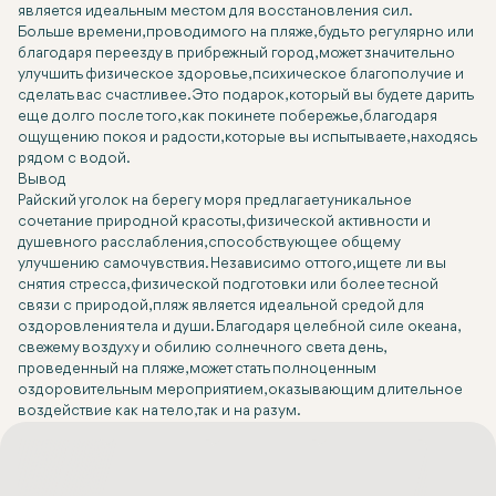
является идеальным местом для восстановления сил.
Больше времени, проводимого на пляже, будь то регулярно или
благодаря переезду в прибрежный город, может значительно
улучшить физическое здоровье, психическое благополучие и
сделать вас счастливее. Это подарок, который вы будете дарить
еще долго после того, как покинете побережье, благодаря
ощущению покоя и радости, которые вы испытываете, находясь
рядом с водой.
Вывод
Райский уголок на берегу моря предлагает уникальное
сочетание природной красоты, физической активности и
душевного расслабления, способствующее общему
улучшению самочувствия. Независимо от того, ищете ли вы
снятия стресса, физической подготовки или более тесной
связи с природой, пляж является идеальной средой для
оздоровления тела и души. Благодаря целебной силе океана,
свежему воздуху и обилию солнечного света день,
проведенный на пляже, может стать полноценным
оздоровительным мероприятием, оказывающим длительное
воздействие как на тело, так и на разум.