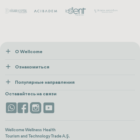
О Wellcome
О нас
Ознакомиться
Пресса
Здоровье
Ресурсы и политика
Популярные направления
Wellness
посмотреть все
Карьера
Турция
Размещение
Оставайтесь на связи
Безопасность
Antalya
Достопримечательности
Контакты
Istanbul
Отзывы
Life Platform
Wellcome Wellness Health
Tourism and Technology Trade A.Ş.