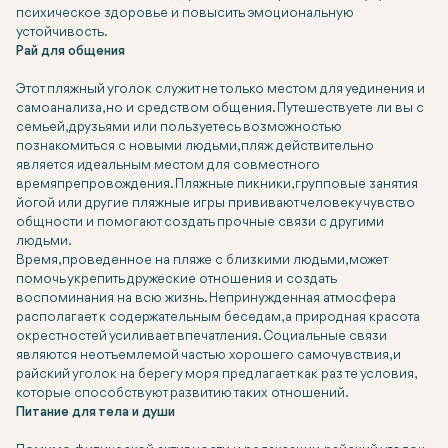
психическое здоровье и повысить эмоциональную
устойчивость.
Рай для общения
Этот пляжный уголок служит не только местом для уединения и
самоанализа, но и средством общения. Путешествуете ли вы с
семьей, друзьями или пользуетесь возможностью
познакомиться с новыми людьми, пляж действительно
является идеальным местом для совместного
времяпрепровождения. Пляжные пикники, групповые занятия
йогой или другие пляжные игры прививают человеку чувство
общности и помогают создать прочные связи с другими
людьми.
Время, проведенное на пляже с близкими людьми, может
помочь укрепить дружеские отношения и создать
воспоминания на всю жизнь. Непринужденная атмосфера
располагает к содержательным беседам, а природная красота
окрестностей усиливает впечатления. Социальные связи
являются неотъемлемой частью хорошего самочувствия, и
райский уголок на берегу моря предлагает как раз те условия,
которые способствуют развитию таких отношений.
Питание для тела и души