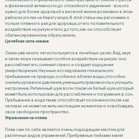
психического и физического самочувствия. От снятия стресса
и физической активности до спокойного уединения - все, что
нужно для более здоровой и веселой жизни, возможно в этом
райском уголке на берегу моря. В этой статье мы расскажем о
пользе пляжного рая для здоровья, от его положительного
воздействия на разум и тело до того, как он способствует
сбалансированному образу жизни.
Целебная сила океана
Океан уже много лет используется в лечебных целях. Вид, звук
и запах моря оказывают особое воздействие на разум: оно
расслабляет его, снимает стресс и создает ощущение
умиротворения. Научные исследования показали, что
пребывание на природе, особенно вблизи воды, способно
снизить кровяное давление, уменьшить тревожность и улучшить
настроение. Ритмичный шум волн похож на белый шум, который
может быть использован для расслабления и погружения в сон.
Пребывание в воде также способствует осознанности, так как
человек не может не жить настоящим моментом и освобождать
свое свободное пространство.
Упражнения на пляже
Пляж сам по себе является очень подходящим местом для
различных видов упражнений. Прибрежные пейзажи манят