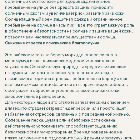
солнечный свет полезен для здоровья, длительное
пребывание на улице без средств защиты приводит к
солнечным ожогам и увеличивает риск развития рака кожи.
Солнцезащитный крем, защитная одежда и ограниченное
пребывание на солнце в часы пик - все это играет важную роль
в обеспечении безопасности на солнце и защите вашей кожи,
позволяя вам наслаждаться преимуществами солнца.
Снижение стресса и психическое благополучие
Это райское место на берегу моря, где стресс сведен к
минимуму, а ваше психическое здоровье значительно
улучшается. Свежий воздух, природная среда и физические
нагрузки значительно снижают уровень кортизола, так
называемого гормона стресса. Пребывание на берегу океана
дает им возможность избавиться от напряжения, освободить
свой разум и обрести внутреннее спокойствие, включая
эмоциональное равновесие.
Для некоторых людей это стало терапевтическим спасением
для тех, кто страдает от тревоги, депрессии или просто ищет
избавления от стрессов, связанных с повседневной жизнью.
Созерцание песка, шума волн и безбрежности океана
действительно успокаивает и способствует ощущению
безмятежности и умиротворения. Время, проведенное на
пляже, включенное в оздоровительный режим, может улучшить