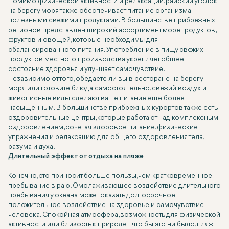
Помимо физической активности и релаксации, райский уголок
на берегу моря также обеспечивает питание организма
полезными свежими продуктами. В большинстве прибрежных
регионов представлен широкий ассортимент морепродуктов,
фруктов и овощей, которые необходимы для
сбалансированного питания. Употребление в пищу свежих
продуктов местного производства укрепляет общее
состояние здоровья и улучшает самочувствие.
Независимо от того, обедаете ли вы в ресторане на берегу
моря или готовите блюда самостоятельно, свежий воздух и
живописные виды сделают ваше питание еще более
насыщенным. В большинстве прибрежных курортов также есть
оздоровительные центры, которые работают над комплексным
оздоровлением, сочетая здоровое питание, физические
упражнения и релаксацию для общего оздоровления тела,
разума и духа.
Длительный эффект от отдыха на пляже
Конечно, это приносит больше пользы, чем кратковременное
пребывание в раю. Омолаживающее воздействие длительного
пребывания у океана может оказать долгосрочное
положительное воздействие на здоровье и самочувствие
человека. Спокойная атмосфера, возможность для физической
активности или близость к природе - что бы это ни было, пляж