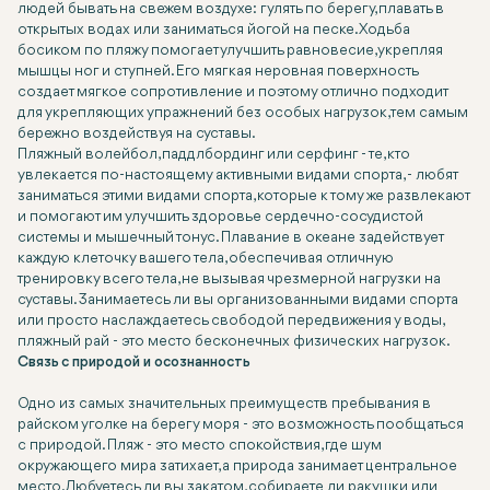
людей бывать на свежем воздухе: гулять по берегу, плавать в
открытых водах или заниматься йогой на песке. Ходьба
босиком по пляжу помогает улучшить равновесие, укрепляя
мышцы ног и ступней. Его мягкая неровная поверхность
создает мягкое сопротивление и поэтому отлично подходит
для укрепляющих упражнений без особых нагрузок, тем самым
бережно воздействуя на суставы.
Пляжный волейбол, паддлбординг или серфинг - те, кто
увлекается по-настоящему активными видами спорта, - любят
заниматься этими видами спорта, которые к тому же развлекают
и помогают им улучшить здоровье сердечно-сосудистой
системы и мышечный тонус. Плавание в океане задействует
каждую клеточку вашего тела, обеспечивая отличную
тренировку всего тела, не вызывая чрезмерной нагрузки на
суставы. Занимаетесь ли вы организованными видами спорта
или просто наслаждаетесь свободой передвижения у воды,
пляжный рай - это место бесконечных физических нагрузок.
Связь с природой и осознанность
Одно из самых значительных преимуществ пребывания в
райском уголке на берегу моря - это возможность пообщаться
с природой. Пляж - это место спокойствия, где шум
окружающего мира затихает, а природа занимает центральное
место. Любуетесь ли вы закатом, собираете ли ракушки или