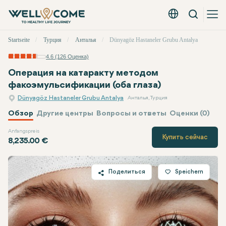
Вызов
Русский - EUR
Быстрое
Startseite
Турция
Анталья
Dünyagöz Hastaneler Grubu Antalya
меню
4.6 (126 Оценка)
Операция на катаракту методом
факоэмульсификации (оба глаза)
Dünyagöz Hastaneler Grubu Antalya
Анталья, Турция
Обзор
Другие центры
Вопросы и ответы
Оценки (0)
Anfangspreis
Dünyagöz
Цена
Купить сейчас
8,235.00 €
Поделиться
Speichern
Twitter
Facebook