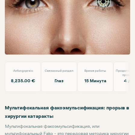
Linkedin
WhatsApp
Telegram
Электронная почта
Операция на катаракту методом факоэмульсификации (о
Anfangspreis
Связанный раздел
Время работы
Продолжите
прожив
8,235.00 €
Глаз
15 Минута
4 дн
Мультифокальная факоэмульсификация: прорыв в
хирургии катаракты
Мультифокальная факоэмульсификация, или
мультифокальный Fako - это передовая методика хирургии