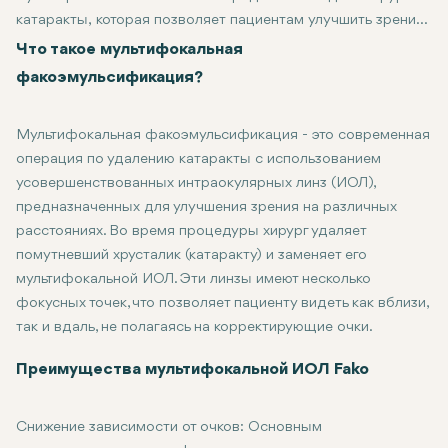
катаракты, которая позволяет пациентам улучшить зрение
на различных расстояниях. Этот инновационный подход не
Что такое мультифокальная
только устраняет катаракту, но и уменьшает необходимость
факоэмульсификация?
в очках или контактных линзах после процедуры. Давайте
рассмотрим, как работает этот метод и его преимущества.
Мультифокальная факоэмульсификация - это современная
операция по удалению катаракты с использованием
усовершенствованных интраокулярных линз (ИОЛ),
предназначенных для улучшения зрения на различных
расстояниях. Во время процедуры хирург удаляет
помутневший хрусталик (катаракту) и заменяет его
мультифокальной ИОЛ. Эти линзы имеют несколько
фокусных точек, что позволяет пациенту видеть как вблизи,
так и вдаль, не полагаясь на корректирующие очки.
Преимущества мультифокальной ИОЛ Fako
Снижение зависимости от очков: Основным