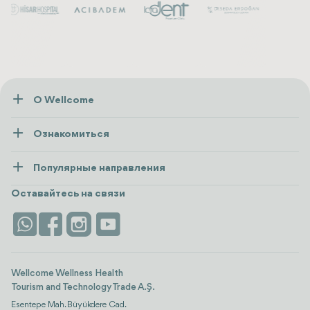
О Wellcome
О нас
Ознакомиться
Пресса
Здоровье
Ресурсы и политика
Популярные направления
Wellness
посмотреть все
Карьера
Турция
Размещение
Оставайтесь на связи
Безопасность
Antalya
Достопримечательности
Контакты
Istanbul
Отзывы
Life Platform
Wellcome Wellness Health
Tourism and Technology Trade A.Ş.
Esentepe Mah. Büyükdere Cad.