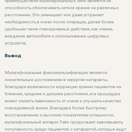
преимуществом мультифокальных линз является их
способность обеспечивать четкое зрение на различных
расстояниях. Это уменьшает или даже устраняет
необходимость в очках после операции, делая более
удобными такие повседневные действия, как чтение,
вождение автомобиля и использование цифровых
устройств.
Улучшение качества жизни: Мультифокальная факоэмульсифик
Более быстрое восстановление: Как и при традиционной хиру
Вывод
Мультифокальная факоэмульсификация является
значительным достижением в хирургии катаракты.
Благодаря возможности коррекции зрения пациентов на
ближние, средние и дальние расстояния, эта процедура
может снизить зависимость от очков и улучшить качество
повседневной жизни. Благодаря более быстрому
восстановлению и высоким показателям успешности,
мультифокальный аппарат Fako продолжает завоевывать
популярность среди пациентов с катарактой, которые ищут