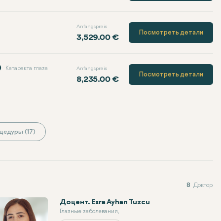
Anfangspreis
Посмотреть детали
3,529.00 €
)
Катаракта глаза
Anfangspreis
Посмотреть детали
8,235.00 €
цедуры (17)
8
Доктор
Доцент. Esra Ayhan Tuzcu
Глазные заболевания,