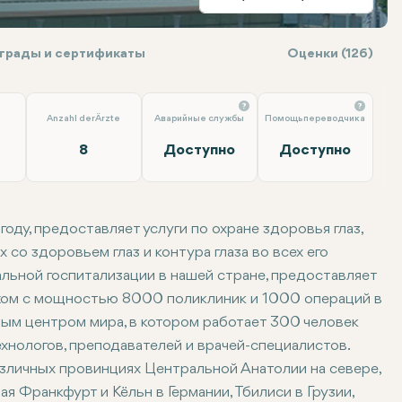
грады и сертификаты
Оценки (126)
Anzahl der Ärzte
Аварийные службы
Помощь переводчика
8
Доступно
Доступно
оду, предоставляет услуги по охране здоровья глаз,
со здоровьем глаз и контура глаза во всех его
альной госпитализации в нашей стране, предоставляет
бежом с мощностью 8000 поликлиник и 1000 операций в
ным центром мира, в котором работает 300 человек
хнологов, преподавателей и врачей-специалистов.
различных провинциях Центральной Анатолии на севере,
ая Франкфурт и Кёльн в Германии, Тбилиси в Грузии,