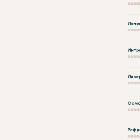
Лече
Интра
Лазер
Осмо
Рефр