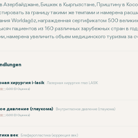
 в Азербайджане, Бишкек в Кыргызстане, Приштину в Кос
стировать за границу такими же темпами и намерена расш
ания Worldagöz, награжденная сертификатом 500 великих
тысяч пациентов из 160 различных зарубежных стран в год
ии, намерена увеличить объем медицинского туризма за с
ndlungen
ная хирургия i-lasik
Лазерная хирургия глаз LASIK
0.00 (0 Оценка)
ое давление (глаукома)
Внутриглазное давление (глаукома)
0.00 (0 Оценка)
тика век
Блефаропластика (коррекция век)