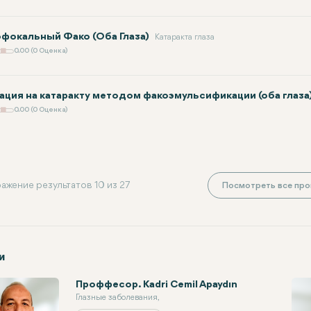
фокальный Фако (Оба Глаза)
Катаракта глаза
0.00 (0 Оценка)
ация на катаракту методом факоэмульсификации (оба глаза
0.00 (0 Оценка)
ажение результатов 10 из 27
Посмотреть все про
и
Проффесор. Kadri Cemil Apaydın
Глазные заболевания,