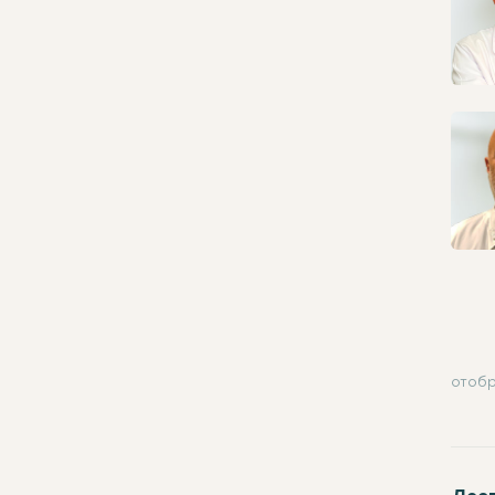
отобр