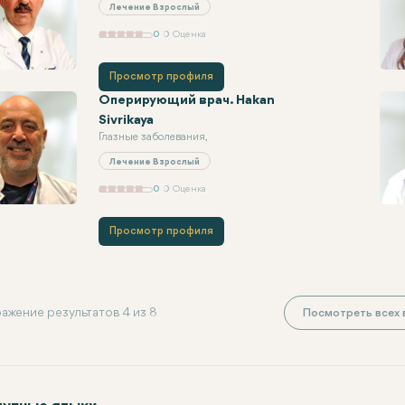
Лечение Взрослый
0
0 Оценка
Просмотр профиля
Оперирующий врач. Hakan
Sivrikaya
Глазные заболевания,
Лечение Взрослый
0
0 Оценка
Просмотр профиля
ажение результатов 4 из 8
Посмотреть всех в