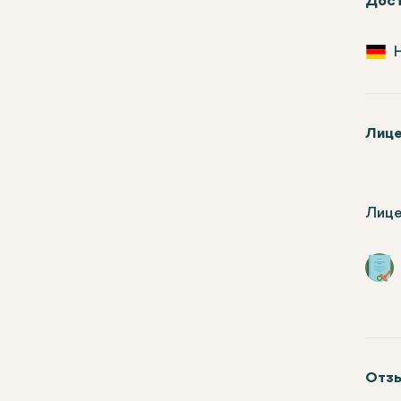
Дост
Лице
Лице
Отзы