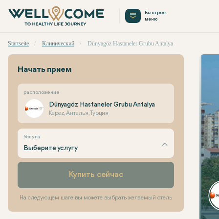
Быстрое
меню
Startseite
Клинический
Dünyagöz Hastaneler Grubu Antalya
Начать прием
расположение
Dünyagöz Hastaneler Grubu Antalya
Kepez, Анталья, Турция
Услуга
Выберите услугу
Купить сейчас
На следующем шаге вы можете выбрать желаемый отель