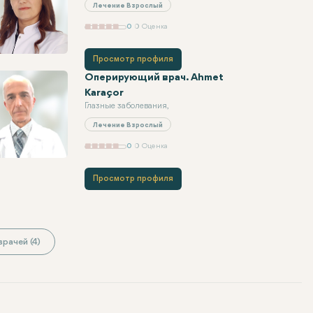
Лечение Взрослый
0
0 Оценка
Просмотр профиля
Оперирующий врач. Ahmet
Karaçor
Глазные заболевания,
Лечение Взрослый
0
0 Оценка
Просмотр профиля
рачей (4)