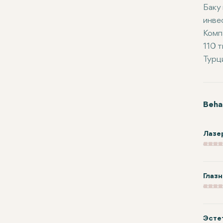
Баку
инве
Комп
110 
Турц
Beha
Лазер
Глазн
Эсте