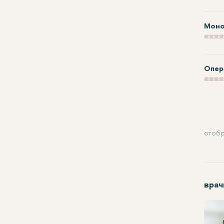
Моно
Опер
отобр
врач