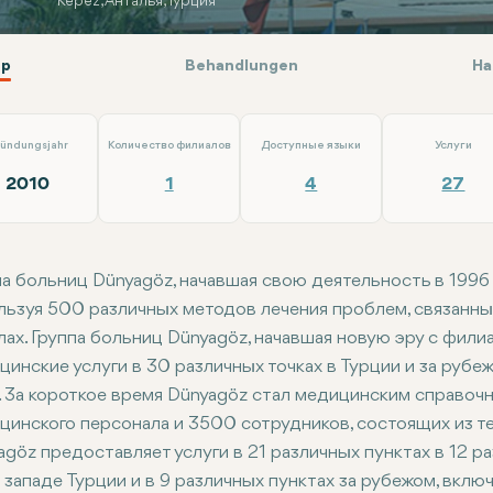
Kepez, Анталья, Турция
р
Behandlungen
На
ündungsjahr
Количество филиалов
Доступные языки
Услуги
2010
1
4
27
па больниц Dünyagöz, начавшая свою деятельность в 1996 г
льзуя 500 различных методов лечения проблем, связанных 
лах. Группа больниц Dünyagöz, начавшая новую эру с фили
цинские услуги в 30 различных точках в Турции и за ру
. За короткое время Dünyagöz стал медицинским справоч
цинского персонала и 3500 сотрудников, состоящих из те
agöz предоставляет услуги в 21 различных пунктах в 12 
 западе Турции и в 9 различных пунктах за рубежом, включ