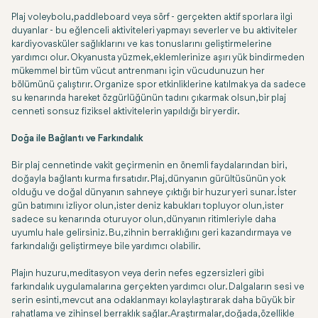
Plaj voleybolu, paddleboard veya sörf - gerçekten aktif sporlara ilgi
duyanlar - bu eğlenceli aktiviteleri yapmayı severler ve bu aktiviteler
kardiyovasküler sağlıklarını ve kas tonuslarını geliştirmelerine
yardımcı olur. Okyanusta yüzmek, eklemlerinize aşırı yük bindirmeden
mükemmel bir tüm vücut antrenmanı için vücudunuzun her
bölümünü çalıştırır. Organize spor etkinliklerine katılmak ya da sadece
su kenarında hareket özgürlüğünün tadını çıkarmak olsun, bir plaj
cenneti sonsuz fiziksel aktivitelerin yapıldığı bir yerdir.
Doğa ile Bağlantı ve Farkındalık
Bir plaj cennetinde vakit geçirmenin en önemli faydalarından biri,
doğayla bağlantı kurma fırsatıdır. Plaj, dünyanın gürültüsünün yok
olduğu ve doğal dünyanın sahneye çıktığı bir huzur yeri sunar. İster
gün batımını izliyor olun, ister deniz kabukları topluyor olun, ister
sadece su kenarında oturuyor olun, dünyanın ritimleriyle daha
uyumlu hale gelirsiniz. Bu, zihnin berraklığını geri kazandırmaya ve
farkındalığı geliştirmeye bile yardımcı olabilir.
Plajın huzuru, meditasyon veya derin nefes egzersizleri gibi
farkındalık uygulamalarına gerçekten yardımcı olur. Dalgaların sesi ve
serin esinti, mevcut ana odaklanmayı kolaylaştırarak daha büyük bir
rahatlama ve zihinsel berraklık sağlar. Araştırmalar, doğada, özellikle