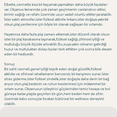
Elbette, cennette kısa bir kaçamak yapmaktan daha büyük faydaları
var. Okyanus kenarında çok zaman geçirmenin canlandırıcı etkisi,
birinin sağlığı ve refahı üzerinde uzun vadeli olumlu etkiler yaratabilir.
İster sakin atmosfer, ister fiziksel aktivite imkanı, ister doğaya yakınlık
olsun, plaj yenilenme için böyle bir olanak sağlayan bir ortamdır.
Hayatınıza daha fazla plaj zamanı eklemek, ister düzenli olarak olsun
ister bir plaj kasabasına taşınarak, fiziksel sağlığı, zihinsel iyiliği ve
mutluluğu büyük ölçüde artırabilir. Bu, suya yakın olmanın getirdiği
huzur ve mutluluktan dolayı kıyıları terk ettikten çok sonra bile devam
eden bir hediyedir.
Sonuç
Bir sahil cenneti, genel iyiliği teşvik eden doğal güzellik, fiziksel
aktivite ve zihinsel rahatlamanın benzersiz bir karışımını sunar. İster
stres giderme, ister fiziksel zindelik, ister doğayla daha derin bir bağ
arıyor olun, plaj bedenin ve ruhun beslenmesi için mükemmel bir
ortam sunar. Okyanusun iyileştirici güçlerinden temiz havaya ve bol
güneşe kadar, plajda geçirilen bir gün, hem beden hem de zihin
üzerinde kalıcı sonuçlar bırakan bütünsel bir wellness deneyimi
olabilir.