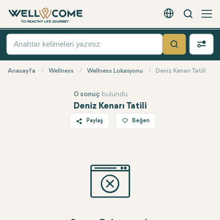
Arama
Türkçe - EUR
Hızlı
Menü
Ara
Anasayfa
Wellness
Wellness Lokasyonu
Deniz Kenarı Tatili
0 sonuç
bulundu
Deniz Kenarı Tatili
Paylaş
Beğen
Twitter
Facebook
Linkedin
WhatsApp
Telegram
E-posta