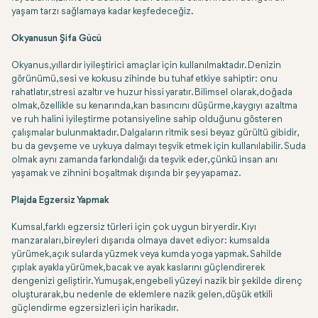
yaşam tarzı sağlamaya kadar keşfedeceğiz.
Okyanusun Şifa Gücü
Okyanus, yıllardır iyileştirici amaçlar için kullanılmaktadır. Denizin
görünümü, sesi ve kokusu zihinde bu tuhaf etkiye sahiptir: onu
rahatlatır, stresi azaltır ve huzur hissi yaratır. Bilimsel olarak, doğada
olmak, özellikle su kenarında, kan basıncını düşürme, kaygıyı azaltma
ve ruh halini iyileştirme potansiyeline sahip olduğunu gösteren
çalışmalar bulunmaktadır. Dalgaların ritmik sesi beyaz gürültü gibidir,
bu da gevşeme ve uykuya dalmayı teşvik etmek için kullanılabilir. Suda
olmak aynı zamanda farkındalığı da teşvik eder, çünkü insan anı
yaşamak ve zihnini boşaltmak dışında bir şey yapamaz.
Plajda Egzersiz Yapmak
Kumsal, farklı egzersiz türleri için çok uygun bir yerdir. Kıyı
manzaraları, bireyleri dışarıda olmaya davet ediyor: kumsalda
yürümek, açık sularda yüzmek veya kumda yoga yapmak. Sahilde
çıplak ayakla yürümek, bacak ve ayak kaslarını güçlendirerek
dengenizi geliştirir. Yumuşak, engebeli yüzeyi nazik bir şekilde direnç
oluşturarak, bu nedenle de eklemlere nazik gelen, düşük etkili
güçlendirme egzersizleri için harikadır.