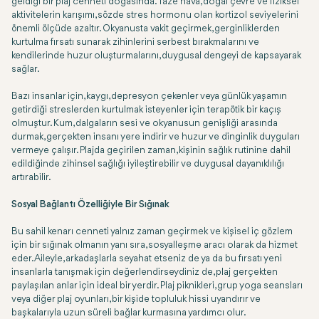
geldiği bir plaj cenneti doğasında. Taze hava, doğal çevre ve fiziksel
aktivitelerin karışımı, sözde stres hormonu olan kortizol seviyelerini
önemli ölçüde azaltır. Okyanusta vakit geçirmek, gerginliklerden
kurtulma fırsatı sunarak zihinlerini serbest bırakmalarını ve
kendilerinde huzur oluşturmalarını, duygusal dengeyi de kapsayarak
sağlar.
Bazı insanlar için, kaygı, depresyon çekenler veya günlük yaşamın
getirdiği streslerden kurtulmak isteyenler için terapötik bir kaçış
olmuştur. Kum, dalgaların sesi ve okyanusun genişliği arasında
durmak, gerçekten insanı yere indirir ve huzur ve dinginlik duyguları
vermeye çalışır. Plajda geçirilen zaman, kişinin sağlık rutinine dahil
edildiğinde zihinsel sağlığı iyileştirebilir ve duygusal dayanıklılığı
artırabilir.
Sosyal Bağlantı Özelliğiyle Bir Sığınak
Bu sahil kenarı cenneti yalnız zaman geçirmek ve kişisel iç gözlem
için bir sığınak olmanın yanı sıra, sosyalleşme aracı olarak da hizmet
eder. Aileyle, arkadaşlarla seyahat etseniz de ya da bu fırsatı yeni
insanlarla tanışmak için değerlendirseydiniz de, plaj gerçekten
paylaşılan anlar için ideal bir yerdir. Plaj piknikleri, grup yoga seansları
veya diğer plaj oyunları, bir kişide topluluk hissi uyandırır ve
başkalarıyla uzun süreli bağlar kurmasına yardımcı olur.