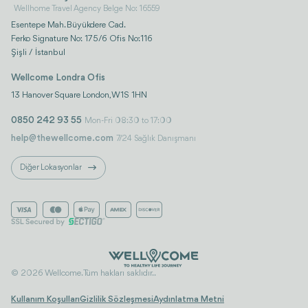
Wellhome Travel Agency Belge No: 16559
Esentepe Mah. Büyükdere Cad.
Ferko Signature No: 175/6 Ofis No:116
Şişli / İstanbul
Wellcome Londra Ofis
13 Hanover Square London, W1S 1HN
0850 242 93 55
Mon-Fri 08:30 to 17:00
help@thewellcome.com
7/24 Sağlık Danışmanı
Diğer Lokasyonlar
© 2026 Wellcome. Tüm hakları saklıdır..
Kullanım Koşulları
Gizlilik Sözleşmesi
Aydınlatma Metni