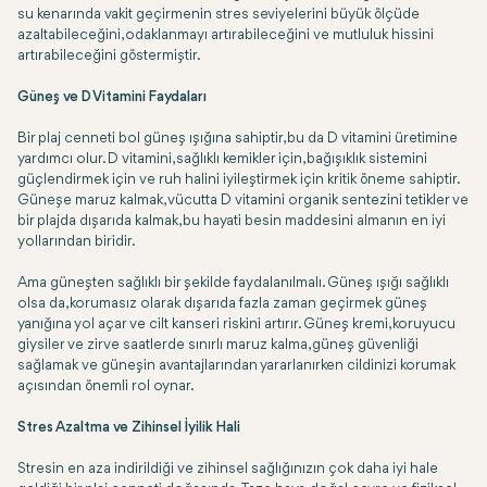
su kenarında vakit geçirmenin stres seviyelerini büyük ölçüde
azaltabileceğini, odaklanmayı artırabileceğini ve mutluluk hissini
artırabileceğini göstermiştir.
Güneş ve D Vitamini Faydaları
Bir plaj cenneti bol güneş ışığına sahiptir, bu da D vitamini üretimine
yardımcı olur. D vitamini, sağlıklı kemikler için, bağışıklık sistemini
güçlendirmek için ve ruh halini iyileştirmek için kritik öneme sahiptir.
Güneşe maruz kalmak, vücutta D vitamini organik sentezini tetikler ve
bir plajda dışarıda kalmak, bu hayati besin maddesini almanın en iyi
yollarından biridir.
Ama güneşten sağlıklı bir şekilde faydalanılmalı. Güneş ışığı sağlıklı
olsa da, korumasız olarak dışarıda fazla zaman geçirmek güneş
yanığına yol açar ve cilt kanseri riskini artırır. Güneş kremi, koruyucu
giysiler ve zirve saatlerde sınırlı maruz kalma, güneş güvenliği
sağlamak ve güneşin avantajlarından yararlanırken cildinizi korumak
açısından önemli rol oynar.
Stres Azaltma ve Zihinsel İyilik Hali
Stresin en aza indirildiği ve zihinsel sağlığınızın çok daha iyi hale