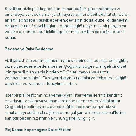
Sevdiklerinizle plajda geçirilen zaman, bağları güçlendirmeye ve
ömür boyu sürecek anılar yaratmaya yardımcı olabilir. Rahat atmosfer,
anlamlı sohbetleri teşvik ederken, çevrenin doğal güzelliği deneyimi
daha da artırır. Sosyal bağlantı, genel sağlığın ayrılmaz bir parçasıdır
ve bir plaj cenneti, bu ilişkileri geliştirmek için tam da doğru ortamı
sunar.
Bedene ve Ruha Beslenme
Fiziksel aktivite ve rahatlamanın yanı sıra, bir sahil cenneti de sağlıklı,
taze yiyeceklerle bedeni besler. Çoğu kıyı bölgesi, dengeli bir diyet
için gerekli olan geniş bir deniz ürünleri, meyve ve sebze
yelpazesine sahiptir. Taze, yerel kaynaklı gıdalar yemek genel sağlığı
destekler ve wellness deneyimini artırır.
İster bir plaj restoranında yemek yiyin, ister yemeklerinizi kendiniz
hazırlayın, temiz hava ve manzaralar beslenme deneyimini artırır.
Çoğu plaj destinasyonu ayrıca sağlıklı beslenme, egzersiz ve
rahatlamayı bütünsel sağlık üzerine çalışan wellness retreat'lerine
sahiptir, bedenin, zihnin ve ruhun genel iyiliği için.
Plaj Kenarı Kaçamağının Kalıcı Etkileri