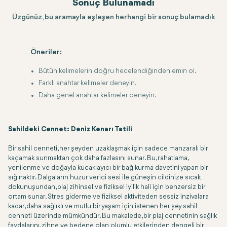
Sonuç Bulunamadı
Üzgünüz, bu aramayla eşleşen herhangi bir sonuç bulamadık
Öneriler:
Bütün kelimelerin doğru hecelendiğinden emin ol.
Farklı anahtar kelimeler deneyin.
Daha genel anahtar kelimeler deneyin.
Sahildeki Cennet: Deniz Kenarı Tatili
Bir sahil cenneti, her şeyden uzaklaşmak için sadece manzaralı bir
kaçamak sunmaktan çok daha fazlasını sunar. Bu, rahatlama,
yenilenme ve doğayla kucaklayıcı bir bağ kurma davetini yapan bir
sığınaktır. Dalgaların huzur verici sesi ile güneşin cildinize sıcak
dokunuşundan, plaj zihinsel ve fiziksel iyilik hali için benzersiz bir
ortam sunar. Stres giderme ve fiziksel aktiviteden sessiz inzivalara
kadar, daha sağlıklı ve mutlu bir yaşam için istenen her şey sahil
cenneti üzerinde mümkündür. Bu makalede, bir plaj cennetinin sağlık
faydalarını, zihne ve bedene olan olumlu etkilerinden dengeli bir