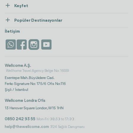
Keşfet
İletişim
Tedaviler
Popüler Destinasyonlar
Wellness
Tümünü Gör
Türkiye
Konaklama
İletişim
Antalya
Life Platform
İstanbul
Wellcome A.Ş.
Wellhome Travel Agency Belge No: 16559
Esentepe Mah. Büyükdere Cad.
Ferko Signature No: 175/6 Ofis No:116
Şişli / İstanbul
Wellcome Londra Ofis
13 Hanover Square London, W1S 1HN
0850 242 93 55
Mon-Fri 08:30 to 17:00
help@thewellcome.com
7/24 Sağlık Danışmanı