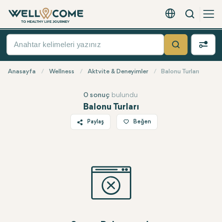
Arama
Türkçe - EUR
Hızlı
Menü
Ara
Anasayfa
Wellness
Aktvite & Deneyimler
Balonu Turları
0 sonuç
bulundu
Balonu Turları
Paylaş
Beğen
Twitter
Facebook
Linkedin
WhatsApp
Telegram
E-posta