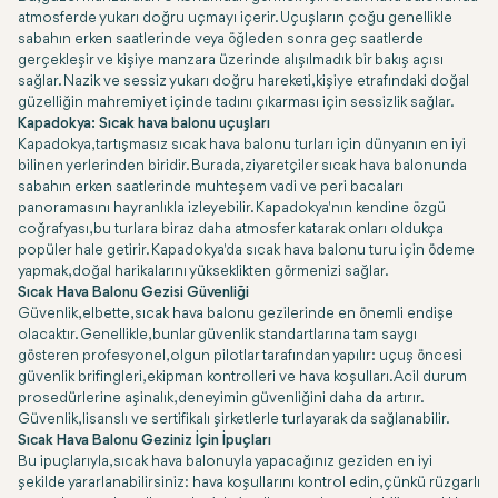
atmosferde yukarı doğru uçmayı içerir. Uçuşların çoğu genellikle
sabahın erken saatlerinde veya öğleden sonra geç saatlerde
gerçekleşir ve kişiye manzara üzerinde alışılmadık bir bakış açısı
sağlar. Nazik ve sessiz yukarı doğru hareketi, kişiye etrafındaki doğal
güzelliğin mahremiyet içinde tadını çıkarması için sessizlik sağlar.
Kapadokya: Sıcak hava balonu uçuşları
Kapadokya, tartışmasız sıcak hava balonu turları için dünyanın en iyi
bilinen yerlerinden biridir. Burada, ziyaretçiler sıcak hava balonunda
sabahın erken saatlerinde muhteşem vadi ve peri bacaları
panoramasını hayranlıkla izleyebilir. Kapadokya'nın kendine özgü
coğrafyası, bu turlara biraz daha atmosfer katarak onları oldukça
popüler hale getirir. Kapadokya'da sıcak hava balonu turu için ödeme
yapmak, doğal harikalarını yükseklikten görmenizi sağlar.
Sıcak Hava Balonu Gezisi Güvenliği
Güvenlik, elbette, sıcak hava balonu gezilerinde en önemli endişe
olacaktır. Genellikle, bunlar güvenlik standartlarına tam saygı
gösteren profesyonel, olgun pilotlar tarafından yapılır: uçuş öncesi
güvenlik brifingleri, ekipman kontrolleri ve hava koşulları. Acil durum
prosedürlerine aşinalık, deneyimin güvenliğini daha da artırır.
Güvenlik, lisanslı ve sertifikalı şirketlerle turlayarak da sağlanabilir.
Sıcak Hava Balonu Geziniz İçin İpuçları
Bu ipuçlarıyla, sıcak hava balonuyla yapacağınız geziden en iyi
şekilde yararlanabilirsiniz: hava koşullarını kontrol edin, çünkü rüzgarlı