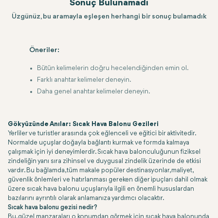
Sonuç Bulunamadı
Üzgünüz, bu aramayla eşleşen herhangi bir sonuç bulamadık
Öneriler:
Bütün kelimelerin doğru hecelendiğinden emin ol.
Farklı anahtar kelimeler deneyin.
Daha genel anahtar kelimeler deneyin.
Gökyüzünde Anılar: Sıcak Hava Balonu Gezileri
Yerliler ve turistler arasında çok eğlenceli ve eğitici bir aktivitedir.
Normalde uçuşlar doğayla bağlantı kurmak ve formda kalmaya
çalışmak için iyi deneyimlerdir. Sıcak hava balonculuğunun fiziksel
zindeliğin yanı sıra zihinsel ve duygusal zindelik üzerinde de etkisi
vardır. Bu bağlamda, tüm makale popüler destinasyonlar, maliyet,
güvenlik önlemleri ve hatırlanması gereken diğer ipuçları dahil olmak
üzere sıcak hava balonu uçuşlarıyla ilgili en önemli hususlardan
bazılarını ayrıntılı olarak anlamanıza yardımcı olacaktır.
Sıcak hava balonu gezisi nedir?
Bu, güzel manzaraları o konumdan görmek için sıcak hava balonunda