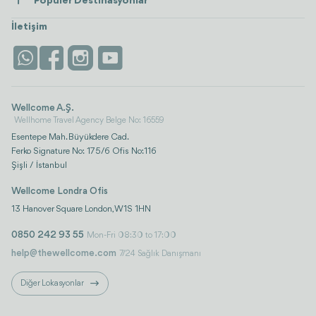
Popüler Destinasyonlar
Wellness
Tümünü Gör
Türkiye
Konaklama
İletişim
Antalya
Life Platform
İstanbul
Wellcome A.Ş.
Wellhome Travel Agency Belge No: 16559
Esentepe Mah. Büyükdere Cad.
Ferko Signature No: 175/6 Ofis No:116
Şişli / İstanbul
Wellcome Londra Ofis
13 Hanover Square London, W1S 1HN
0850 242 93 55
Mon-Fri 08:30 to 17:00
help@thewellcome.com
7/24 Sağlık Danışmanı
Diğer Lokasyonlar