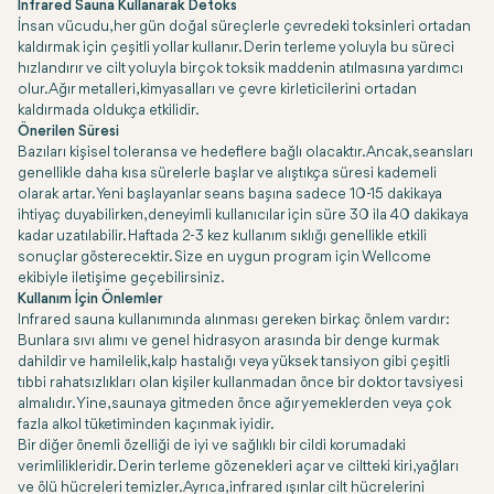
Infrared Sauna Kullanarak Detoks
İnsan vücudu, her gün doğal süreçlerle çevredeki toksinleri ortadan
kaldırmak için çeşitli yollar kullanır. Derin terleme yoluyla bu süreci
hızlandırır ve cilt yoluyla birçok toksik maddenin atılmasına yardımcı
olur. Ağır metalleri, kimyasalları ve çevre kirleticilerini ortadan
kaldırmada oldukça etkilidir.
Önerilen Süresi
Bazıları kişisel toleransa ve hedeflere bağlı olacaktır. Ancak, seansları
genellikle daha kısa sürelerle başlar ve alıştıkça süresi kademeli
olarak artar. Yeni başlayanlar seans başına sadece 10-15 dakikaya
ihtiyaç duyabilirken, deneyimli kullanıcılar için süre 30 ila 40 dakikaya
kadar uzatılabilir. Haftada 2-3 kez kullanım sıklığı genellikle etkili
sonuçlar gösterecektir. Size en uygun program için Wellcome
ekibiyle iletişime geçebilirsiniz.
Kullanım İçin Önlemler
Infrared sauna kullanımında alınması gereken birkaç önlem vardır:
Bunlara sıvı alımı ve genel hidrasyon arasında bir denge kurmak
dahildir ve hamilelik, kalp hastalığı veya yüksek tansiyon gibi çeşitli
tıbbi rahatsızlıkları olan kişiler kullanmadan önce bir doktor tavsiyesi
almalıdır. Yine, saunaya gitmeden önce ağır yemeklerden veya çok
fazla alkol tüketiminden kaçınmak iyidir.
Bir diğer önemli özelliği de iyi ve sağlıklı bir cildi korumadaki
verimlilikleridir. Derin terleme gözenekleri açar ve ciltteki kiri, yağları
ve ölü hücreleri temizler. Ayrıca, infrared ışınlar cilt hücrelerini