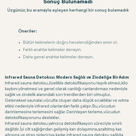
Sonuç Bulunamadı
Üzgünüz, bu aramayla eşleşen herhangi bir sonuç bulamadık
Öneriler:
Bütün kelimelerin doğru hecelendiğinden emin ol.
Farklı anahtar kelimeler deneyin.
Daha genel anahtar kelimeler deneyin.
Infrared Sauna Detoksu: Modern Sağlık ve Zindeliğe Bir Adım
Infrared sauna detoksu, özellikle detoksifikasyonu teşvik etmesi, kilo
kaybını yönetmesi ve genel olarak canlılığı canlandırması nedeniyle
sağlık ve zindelik alanındaki son trendlerden biri olmuştur.
Geleneksel saunalar, vücutta oluşan daha düşük sıcaklıklar ve ısıtma
etkisi nedeniyle infrared olanlardan farklı çalışır. Bu, vücudun
derinlemesine terlemesini sağlar. Derinleşen terleme, vücudun
detoksifikasyonunu destekler.
Infrared sauna detoksu yalnızca detoksifikasyon süreciyle sınırlı
değildir. İyi cilt sağlığından gelişmiş kan dolaşımına, azaltılmış kas
ağrısına ve stres gidericiye kadar, infrared sauna detoksu sağlığa