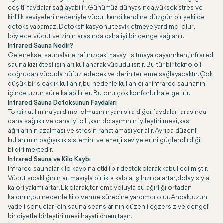
çeşitli faydalar sağlayabilir. Günümüz dünyasında, yüksek stres ve
kirlilik seviyeleri nedeniyle vücut kendi kendine düzgün bir şekilde
detoks yapamaz. Detoksifikasyonu teşvik etmeye yardımcı olur,
böylece vücut ve zihin arasında daha iyi bir denge sağlanır.
Infrared Sauna Nedir?
Geleneksel saunalar etrafınızdaki havayı ısıtmaya dayanırken, infrared
sauna kızılötesi ışınları kullanarak vücudu ısıtır. Bu tür bir teknoloji
doğrudan vücuda nüfuz edecek ve derin terleme sağlayacaktır. Çok
düşük bir sıcaklık kullanır, bu nedenle kullanıcılar infrared saunanın
içinde uzun süre kalabilirler. Bu onu çok konforlu hale getirir.
Infrared Sauna Detoksunun Faydaları
Toksik atılımına yardımcı olmasının yanı sıra diğer faydaları arasında
daha sağlıklı ve daha iyi cilt, kan dolaşımının iyileştirilmesi, kas
ağrılarının azalması ve stresin rahatlaması yer alır. Ayrıca düzenli
kullanımın bağışıklık sistemini ve enerji seviyelerini güçlendirdiği
bildirilmektedir.
Infrared Sauna ve Kilo Kaybı
Infrared saunalar kilo kaybına etkili bir destek olarak kabul edilmiştir.
Vücut sıcaklığının artmasıyla birlikte kalp atış hızı da artar, dolayısıyla
kalori yakımı artar. Ek olarak, terleme yoluyla su ağırlığı ortadan
kaldırılır, bu nedenle kilo verme sürecine yardımcı olur. Ancak, uzun
vadeli sonuçlar için sauna seanslarının düzenli egzersiz ve dengeli
bir diyetle birleştirilmesi hayati önem taşır.