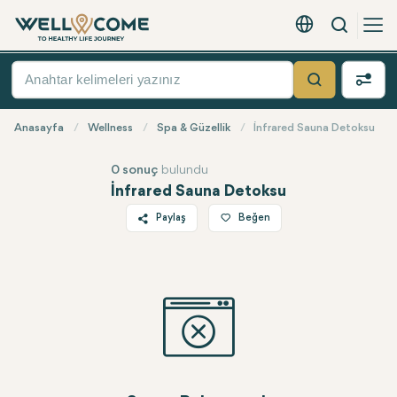
Arama
Türkçe - EUR
Hızlı
Menü
Ara
Anasayfa
Wellness
Spa & Güzellik
İnfrared Sauna Detoksu
0 sonuç
bulundu
İnfrared Sauna Detoksu
Paylaş
Beğen
Twitter
Facebook
Linkedin
WhatsApp
Telegram
E-posta