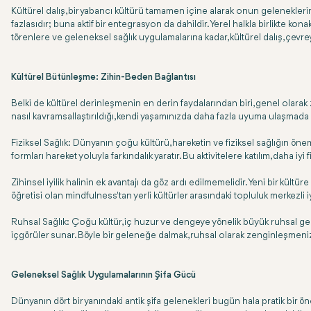
Kültürel dalış, bir yabancı kültürü tamamen içine alarak onun geleneklerin
fazlasıdır; buna aktif bir entegrasyon da dahildir. Yerel halkla birlikte ko
törenlere ve geleneksel sağlık uygulamalarına kadar, kültürel dalış, çevr
Kültürel Bütünleşme: Zihin-Beden Bağlantısı
Belki de kültürel derinleşmenin en derin faydalarından biri, genel olarak
nasıl kavramsallaştırıldığı, kendi yaşamınızda daha fazla uyuma ulaşmada 
Fiziksel Sağlık: Dünyanın çoğu kültürü, hareketin ve fiziksel sağlığın ö
formları hareket yoluyla farkındalık yaratır. Bu aktivitelere katılım, daha iy
Zihinsel iyilik halinin ek avantajı da göz ardı edilmemelidir. Yeni bir kültü
öğretisi olan mindfulness'tan yerli kültürler arasındaki topluluk merkezli
Ruhsal Sağlık: Çoğu kültür, iç huzur ve dengeye yönelik büyük ruhsal gele
içgörüler sunar. Böyle bir geleneğe dalmak, ruhsal olarak zenginleşmenizi
Geleneksel Sağlık Uygulamalarının Şifa Gücü
Dünyanın dört bir yanındaki antik şifa gelenekleri bugün hala pratik bir öne