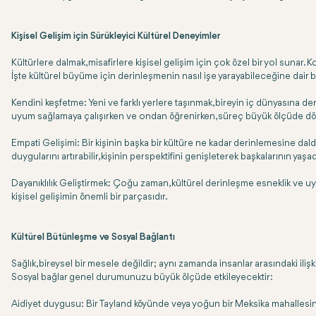
Kişisel Gelişim için Sürükleyici Kültürel Deneyimler
Kültürlere dalmak, misafirlere kişisel gelişim için çok özel bir yol sunar. 
İşte kültürel büyüme için derinleşmenin nasıl işe yarayabileceğine dair b
Kendini keşfetme: Yeni ve farklı yerlere taşınmak, bireyin iç dünyasına deri
uyum sağlamaya çalışırken ve ondan öğrenirken, süreç büyük ölçüde d
Empati Gelişimi: Bir kişinin başka bir kültüre ne kadar derinlemesine dald
duygularını artırabilir, kişinin perspektifini genişleterek başkalarının yaşadı
Dayanıklılık Geliştirmek: Çoğu zaman, kültürel derinleşme esneklik ve uyu
kişisel gelişimin önemli bir parçasıdır.
Kültürel Bütünleşme ve Sosyal Bağlantı
Sağlık, bireysel bir mesele değildir; aynı zamanda insanlar arasındaki ilişk
Sosyal bağlar genel durumunuzu büyük ölçüde etkileyecektir:
Aidiyet duygusu: Bir Tayland köyünde veya yoğun bir Meksika mahallesinde top