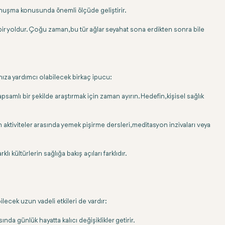
e konuşma konusunda önemli ölçüde geliştirir.
bir yoldur. Çoğu zaman, bu tür ağlar seyahat sona erdikten sonra bile
nıza yardımcı olabilecek birkaç ipucu:
amlı bir şekilde araştırmak için zaman ayırın. Hedefin, kişisel sağlık
 aktiviteler arasında yemek pişirme dersleri, meditasyon inzivaları veya
ı kültürlerin sağlığa bakış açıları farklıdır.
ilecek uzun vadeli etkileri de vardır:
ında günlük hayatta kalıcı değişiklikler getirir.