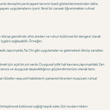
ir turist deneyimi, yerel yaşam tarzının basit gözlemlenmesinden daha
ük yaşam uygulamalarını içerir. Yerel bir zanaatı öğrenmekten ruhsal
ürde dünya genelinde zihin, beden ve ruhun bütünsel bir dengesi olarak
 içgörü sağlayabilir. Örneğin:
dir. Japonya'da, Tai Chi gibi uygulamalar ve geleneksel dövüş sanatları
mek için açık bir yol vardır. Duygusal iyilik hali kavramı, Japonya'daki Zen
ıkmanıza ve duygusal dayanıklılığınızı güçlendirmenize olanak tanır.
 ritüeller veya yerli kabilelerin şamanist törenleri muazzam ruhsal
ı birleştirerek bütünsel sağlığı teşvik eder. Sizi modern tıbbın