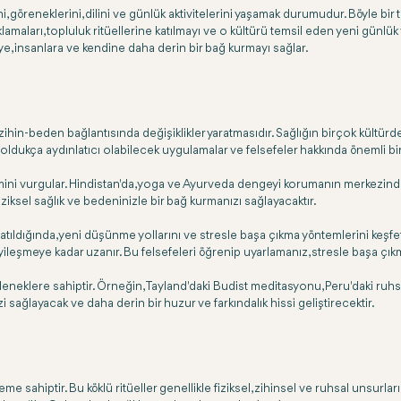
i, göreneklerini, dilini ve günlük aktivitelerini yaşamak durumudur. Böyle b
naklamaları, topluluk ritüellerine katılmayı ve o kültürü temsil eden yeni günl
eye, insanlara ve kendine daha derin bir bağ kurmayı sağlar.
 zihin-beden bağlantısında değişiklikler yaratmasıdır. Sağlığın birçok kült
oldukça aydınlatıcı olabilecek uygulamalar ve felsefeler hakkında önemli bir
nemini vurgular. Hindistan'da, yoga ve Ayurveda dengeyi korumanın merkezinde
i fiziksel sağlık ve bedeninizle bir bağ kurmanızı sağlayacaktır.
re atıldığında, yeni düşünme yollarını ve stresle başa çıkma yöntemlerini keşfet
 iyileşmeye kadar uzanır. Bu felsefeleri öğrenip uyarlamanız, stresle başa ç
neklere sahiptir. Örneğin, Tayland'daki Budist meditasyonu, Peru'daki ruhsal
 sağlayacak ve daha derin bir huzur ve farkındalık hissi geliştirecektir.
me sahiptir. Bu köklü ritüeller genellikle fiziksel, zihinsel ve ruhsal unsurlar