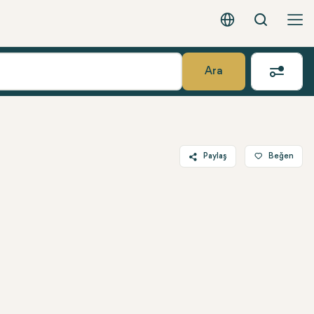
Arama
Türkçe - EUR
Ara
Paylaş
Beğen
Twitter
Facebook
Linkedin
WhatsApp
Telegram
E-posta