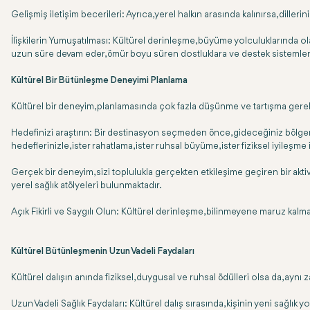
Gelişmiş iletişim becerileri: Ayrıca, yerel halkın arasında kalınırsa, dill
İlişkilerin Yumuşatılması: Kültürel derinleşme, büyüme yolculuklarında o
uzun süre devam eder, ömür boyu süren dostluklara ve destek sistemle
Kültürel Bir Bütünleşme Deneyimi Planlama
Kültürel bir deneyim, planlamasında çok fazla düşünme ve tartışma gerekt
Hedefinizi araştırın: Bir destinasyon seçmeden önce, gideceğiniz bölgenin
hedeflerinizle, ister rahatlama, ister ruhsal büyüme, ister fiziksel iyileşm
Gerçek bir deneyim, sizi toplulukla gerçekten etkileşime geçiren bir akti
yerel sağlık atölyeleri bulunmaktadır.
Açık Fikirli ve Saygılı Olun: Kültürel derinleşme, bilinmeyene maruz kalmak a
Kültürel Bütünleşmenin Uzun Vadeli Faydaları
Kültürel dalışın anında fiziksel, duygusal ve ruhsal ödülleri olsa da, aynı
Uzun Vadeli Sağlık Faydaları: Kültürel dalış sırasında, kişinin yeni sağlık yo