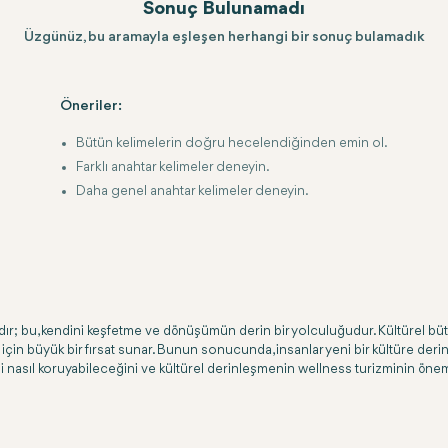
Sonuç Bulunamadı
Üzgünüz, bu aramayla eşleşen herhangi bir sonuç bulamadık
Öneriler:
Bütün kelimelerin doğru hecelendiğinden emin ol.
Farklı anahtar kelimeler deneyin.
Daha genel anahtar kelimeler deneyin.
r; bu, kendini keşfetme ve dönüşümün derin bir yolculuğudur. Kültürel bütü
için büyük bir fırsat sunar. Bunun sonucunda, insanlar yeni bir kültüre deri
lini nasıl koruyabileceğini ve kültürel derinleşmenin wellness turizminin önem