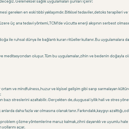
ceğiz. Geleneksel sağlık uygulamaları şunları içerir:
gereken en eski tıbbi yaklaşımdır. Bitkisel tedaviler, detoks terapileri ve fi
ere üç ana tedavi yöntemi, TCM'de vücutta enerji akışının serbest olmasını s
 ve doğa ile ruhsal dünya ile bağlantı kuran ritüeller kullanır. Bu uygulamalar
sı ve meditasyondan oluşur. Tüm bu uygulamalar, zihin ve bedenin doğayla ol
bir ortam ve mindfulness, huzur ve kişisel gelişim gibi sarıp sarmalayan kültür
:
 bazı streslerini azaltabilir. Gerçekten de, duygusal iyilik hali ve stres yön
 anlarda daha fazla var olmasına olanak tanır. Farkındalık, kaygıyı azalttığı, 
e problem çözme yöntemlerine maruz kalmak, zihni dayanıklı ve uyumlu hale g
n yollarını açar.