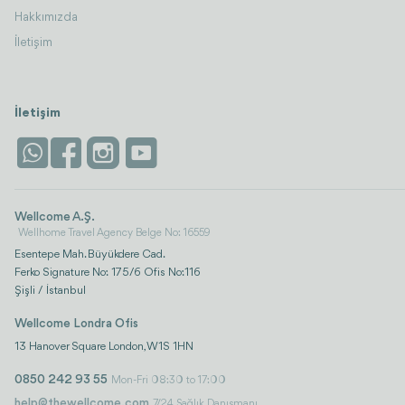
Hakkımızda
İletişim
İletişim
Wellcome A.Ş.
Wellhome Travel Agency Belge No: 16559
Esentepe Mah. Büyükdere Cad.
Ferko Signature No: 175/6 Ofis No:116
Şişli / İstanbul
Wellcome Londra Ofis
13 Hanover Square London, W1S 1HN
0850 242 93 55
Mon-Fri 08:30 to 17:00
help@thewellcome.com
7/24 Sağlık Danışmanı