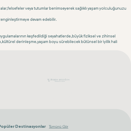
malar, felsefeler veya tutumlar benimseyerek sağlıklı yaşam yolculuğunuzu
 zenginleştirmeye devam edebilir.
 uygulamalarının keşfedildiği seyahatlerde, büyük fiziksel ve zihinsel
sun, kültürel derinleşme, yaşam boyu sürebilecek bütünsel bir iyilik hali
Popüler Destinasyonlar
Tümünü Gör