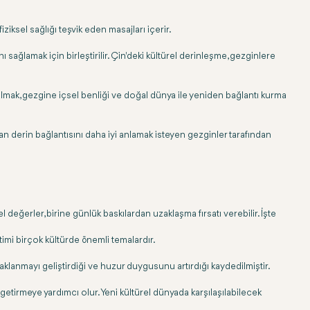
ziksel sağlığı teşvik eden masajları içerir.
ağlamak için birleştirilir. Çin'deki kültürel derinleşme, gezginlere
a dalmak, gezgine içsel benliği ve doğal dünya ile yeniden bağlantı kurma
an derin bağlantısını daha iyi anlamak isteyen gezginler tarafından
el değerler, birine günlük baskılardan uzaklaşma fırsatı verebilir. İşte
etimi birçok kültürde önemli temalardır.
odaklanmayı geliştirdiği ve huzur duygusunu artırdığı kaydedilmiştir.
etirmeye yardımcı olur. Yeni kültürel dünyada karşılaşılabilecek