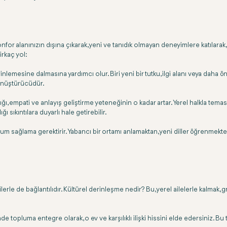
Konfor alanınızın dışına çıkarak, yeni ve tanıdık olmayan deneyimlere katılarak,
irkaç yol:
nlemesine dalmasına yardımcı olur. Biri yeni bir tutku, ilgi alanı veya daha ön
önüştürücüdür.
ığı, empati ve anlayış geliştirme yeteneğinin o kadar artar. Yerel halkla tema
ğı sıkıntılara duyarlı hale getirebilir.
m sağlama gerektirir. Yabancı bir ortamı anlamaktan, yeni diller öğrenmekten 
ilerle de bağlantılıdır. Kültürel derinleşme nedir? Bu, yerel ailelerle kalmak, 
luma entegre olarak, o ev ve karşılıklı ilişki hissini elde edersiniz. Bu tür so