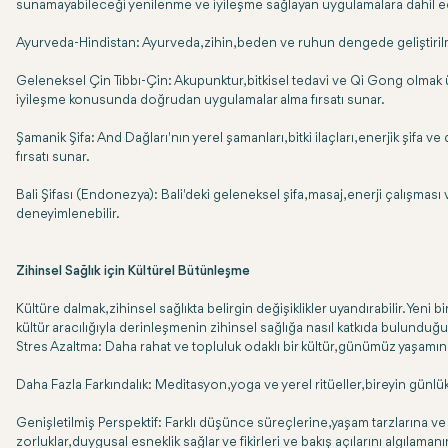
sunamayabileceği yenilenme ve iyileşme sağlayan uygulamalara dahil ede
Ayurveda-Hindistan: Ayurveda, zihin, beden ve ruhun dengede geliştirilmesi 
Geleneksel Çin Tıbbı-Çin: Akupunktur, bitkisel tedavi ve Qi Gong olmak üz
iyileşme konusunda doğrudan uygulamalar alma fırsatı sunar.
Şamanik Şifa: And Dağları'nın yerel şamanları, bitki ilaçları, enerjik şifa
fırsatı sunar.
Bali Şifası (Endonezya): Bali'deki geleneksel şifa, masaj, enerji çalışma
deneyimlenebilir.
Zihinsel Sağlık için Kültürel Bütünleşme
Kültüre dalmak, zihinsel sağlıkta belirgin değişiklikler uyandırabilir. Yeni 
kültür aracılığıyla derinleşmenin zihinsel sağlığa nasıl katkıda bulunduğu
Stres Azaltma: Daha rahat ve topluluk odaklı bir kültür, günümüz yaşamının
Daha Fazla Farkındalık: Meditasyon, yoga ve yerel ritüeller, bireyin günlük
Genişletilmiş Perspektif: Farklı düşünce süreçlerine, yaşam tarzlarına v
zorluklar, duygusal esneklik sağlar ve fikirleri ve bakış açılarını algılamanı