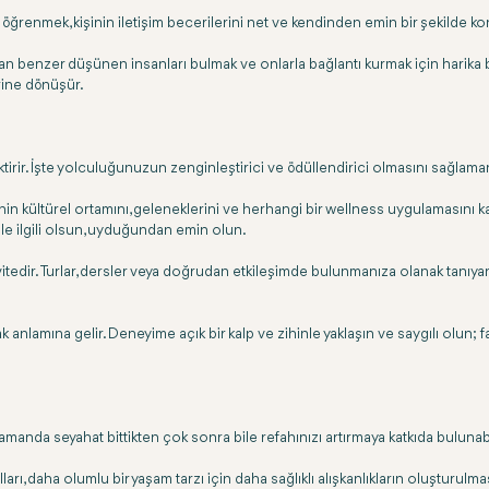
erini öğrenmek, kişinin iletişim becerilerini net ve kendinden emin bir şekild
lan benzer düşünen insanları bulmak ve onlarla bağlantı kurmak için harika 
rine dönüşür.
irir. İşte yolculuğunuzun zenginleştirici ve ödüllendirici olmasını sağlama
 kültürel ortamını, geleneklerini ve herhangi bir wellness uygulamasını kaps
e ile ilgili olsun, uyduğundan emin olun.
vitedir. Turlar, dersler veya doğrudan etkileşimde bulunmanıza olanak tanıyan
nlamına gelir. Deneyime açık bir kalp ve zihinle yaklaşın ve saygılı olun; farkl
 zamanda seyahat bittikten çok sonra bile refahınızı artırmaya katkıda bulunab
lları, daha olumlu bir yaşam tarzı için daha sağlıklı alışkanlıkların oluşturulmas