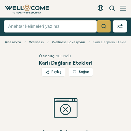
Arama
Türkçe - EUR
Hızlı
Menü
Ara
Anasayfa
Wellness
Wellness Lokasyonu
Karlı Dağların Etekleri
0 sonuç
bulundu
Karlı Dağların Etekleri
Paylaş
Beğen
Twitter
Facebook
Linkedin
WhatsApp
Telegram
E-posta