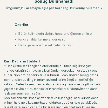
Sonuç Bulunamadı
Üzgünüz, bu aramayla eşleşen herhangi bir sonuç bulamadık
Öneriler:
Bütün kelimelerin doğru hecelendiğinden emin ol.
Farklı anahtar kelimeler deneyin.
Daha genel anahtar kelimeler deneyin.
Karlı Dağların Etekleri
Yüksek, karla kaplı dağların eteklerinde bulunan sağlıklı yaşam
merkezleri, günlük hayatın sıkıcılığından gerçekten eşsiz bir kaçış
sunar. Zihninizi, bedeninizi ve ruhunuzu canlandırabileceğiniz bir
cennet olan bu dingin ortamlar, kendilerine özgü bir çekiciliğe
sahiptir. Nefes kesen manzaralar, temiz dağ havası ve çeşitli sağlıklı
yaşam aktiviteleri, bu merkezlerin rahatlatıcı bir deneyimden daha
fazlasını sunmasını sağlar.
Son zamanlarda, insanlar öz bakım ve ruh sağlığı konusunda daha
bilinçli hale geldikçe, merkezler oldukça popüler hale geldi. Doğal
güzelliklere sahip yerlerde bir araya getirilen özel sağlıklı yaşam