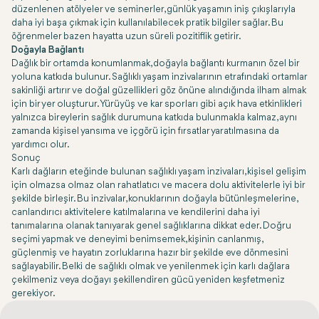
düzenlenen atölyeler ve seminerler, günlük yaşamın iniş çıkışlarıyla
daha iyi başa çıkmak için kullanılabilecek pratik bilgiler sağlar. Bu
öğrenmeler bazen hayatta uzun süreli pozitiflik getirir.
Doğayla Bağlantı
Dağlık bir ortamda konumlanmak, doğayla bağlantı kurmanın özel bir
yoluna katkıda bulunur. Sağlıklı yaşam inzivalarının etrafındaki ortamlar
sakinliği artırır ve doğal güzellikleri göz önüne alındığında ilham almak
için bir yer oluşturur. Yürüyüş ve kar sporları gibi açık hava etkinlikleri
yalnızca bireylerin sağlık durumuna katkıda bulunmakla kalmaz, aynı
zamanda kişisel yansıma ve içgörü için fırsatlar yaratılmasına da
yardımcı olur.
Sonuç
Karlı dağların eteğinde bulunan sağlıklı yaşam inzivaları, kişisel gelişim
için olmazsa olmaz olan rahatlatıcı ve macera dolu aktivitelerle iyi bir
şekilde birleşir. Bu inzivalar, konuklarının doğayla bütünleşmelerine,
canlandırıcı aktivitelere katılmalarına ve kendilerini daha iyi
tanımalarına olanak tanıyarak genel sağlıklarına dikkat eder. Doğru
seçimi yapmak ve deneyimi benimsemek, kişinin canlanmış,
güçlenmiş ve hayatın zorluklarına hazır bir şekilde eve dönmesini
sağlayabilir. Belki de sağlıklı olmak ve yenilenmek için karlı dağlara
çekilmeniz veya doğayı şekillendiren gücü yeniden keşfetmeniz
gerekiyor.