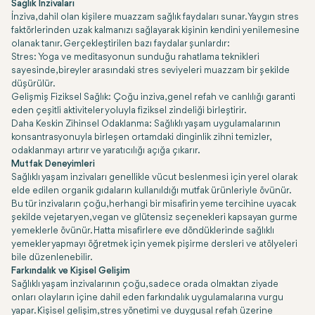
Sağlık İnzivaları
İnziva, dahil olan kişilere muazzam sağlık faydaları sunar. Yaygın stres
faktörlerinden uzak kalmanızı sağlayarak kişinin kendini yenilemesine
olanak tanır. Gerçekleştirilen bazı faydalar şunlardır:
Stres: Yoga ve meditasyonun sunduğu rahatlama teknikleri
sayesinde, bireyler arasındaki stres seviyeleri muazzam bir şekilde
düşürülür.
Gelişmiş Fiziksel Sağlık: Çoğu inziva, genel refah ve canlılığı garanti
eden çeşitli aktiviteler yoluyla fiziksel zindeliği birleştirir.
Daha Keskin Zihinsel Odaklanma: Sağlıklı yaşam uygulamalarının
konsantrasyonuyla birleşen ortamdaki dinginlik zihni temizler,
odaklanmayı artırır ve yaratıcılığı açığa çıkarır.
Mutfak Deneyimleri
Sağlıklı yaşam inzivaları genellikle vücut beslenmesi için yerel olarak
elde edilen organik gıdaların kullanıldığı mutfak ürünleriyle övünür.
Bu tür inzivaların çoğu, herhangi bir misafirin yeme tercihine uyacak
şekilde vejetaryen, vegan ve glütensiz seçenekleri kapsayan gurme
yemeklerle övünür. Hatta misafirlere eve döndüklerinde sağlıklı
yemekler yapmayı öğretmek için yemek pişirme dersleri ve atölyeleri
bile düzenlenebilir.
Farkındalık ve Kişisel Gelişim
Sağlıklı yaşam inzivalarının çoğu, sadece orada olmaktan ziyade
onları olayların içine dahil eden farkındalık uygulamalarına vurgu
yapar. Kişisel gelişim, stres yönetimi ve duygusal refah üzerine