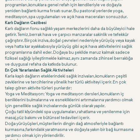
programları, konuklara genel refah için kendileriyle ve doğayla
yeniden bağlantı kurma fırsatı sunar. Bu pastoral yerlerde yoga,
meditasyon, spa uygulamaları ve açık hava maceraları sonsuzdur.
Karlı Dağların Cazibesi
Karlı dağların fonu sağlıklı yaşam merkezlerini daha da büyüleyici hale
getirir. Temiz, berrak hava ve çarpıcı manzaralar sakinlik ve tefekkür
çağrıştırır. Birçok inziva, doğal çevreleri nedeniyle yürüyüş veya kayak
veya hatta kar ayakkabısıyla yürüyüş gibi açık hava aktivitelerini sağlık
programlarına dahil eder. Doğaya bu şekilde maruz kalmak sadece
fiziksel sağlığı iyileştirmekle kalmaz, aynı zamanda zihinsel berraklığa
ve duygusal refaha da katkıda bulunur.
En Çok Yararlanılan Sağlık Aktiviteleri
Karla kaplı dağların eteklerindeki sağlık inzivaları, konukların çeşitli
zevklerine ve tercihlerine yönelik her türlü aktiviteyi içerir. En çok
talep gören aktivite türleri şunlardır:
Yoga ve Meditasyon: Yoga ve meditasyon dersleri, konukların iç
benliklerini bulmalarına ve esnekliklerini artırmalarına yardımcı olmak
için genellikle sağlık inzivalarında günlük olarak yapılır.
Çoğu tatil köyündeki spa uygulamaları, rahatlama ve yenilenme için
masaj, yüz bakımı ve bütünsel tedavileri içerir.
Doğa yürüyüşleri, müşterilerin dingin dağ atmosferiyle bağlantı
kurmasına, farkındalık yaratmasına ve doğayla yakın bir bağ kurmasına
yardımcı olmak için yönlendirilir.