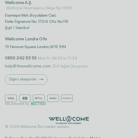
Wellcome A.Ş.
Wellhome Travel Agency Belge No: 16559
Esentepe Mah. Büyükdere Cad.
Ferko Signature No: 175/6 Ofis No:116
Şişli / İstanbul
Wellcome Londra Ofis
13 Hanover Square London, W1S 1HN
0850 242 93 55
Mon-Fri 08:30 to 17:00
help@thewellcome.com
7/24 Sağlık Danışmanı
Diğer Lokasyonlar
© 2026 Wellcome. Tüm hakları saklıdır..