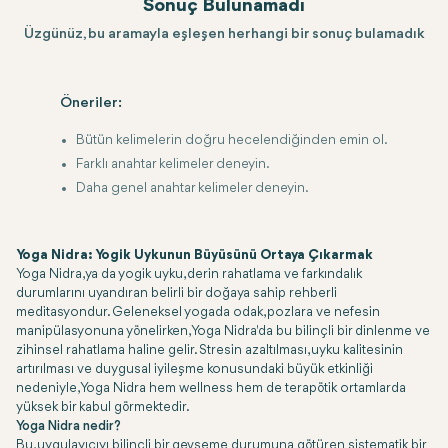
Sonuç Bulunamadı
Üzgünüz, bu aramayla eşleşen herhangi bir sonuç bulamadık
Öneriler:
Bütün kelimelerin doğru hecelendiğinden emin ol.
Farklı anahtar kelimeler deneyin.
Daha genel anahtar kelimeler deneyin.
Yoga Nidra: Yogik Uykunun Büyüsünü Ortaya Çıkarmak
Yoga Nidra, ya da yogik uyku, derin rahatlama ve farkındalık
durumlarını uyandıran belirli bir doğaya sahip rehberli
meditasyondur. Geleneksel yogada odak, pozlara ve nefesin
manipülasyonuna yönelirken, Yoga Nidra'da bu bilinçli bir dinlenme ve
zihinsel rahatlama haline gelir. Stresin azaltılması, uyku kalitesinin
artırılması ve duygusal iyileşme konusundaki büyük etkinliği
nedeniyle, Yoga Nidra hem wellness hem de terapötik ortamlarda
yüksek bir kabul görmektedir.
Yoga Nidra nedir?
Bu, uygulayıcıyı bilinçli bir gevşeme durumuna götüren sistematik bir