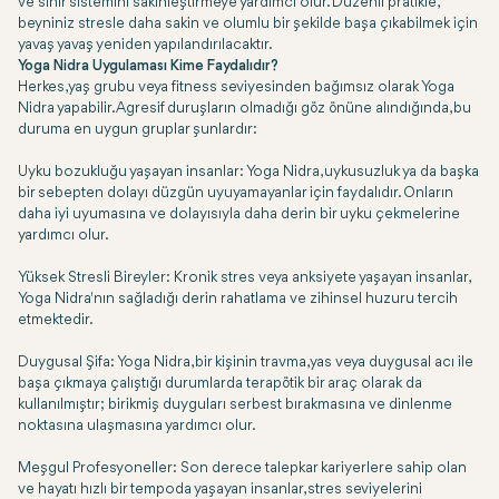
ve sinir sistemini sakinleştirmeye yardımcı olur. Düzenli pratikle,
beyniniz stresle daha sakin ve olumlu bir şekilde başa çıkabilmek için
yavaş yavaş yeniden yapılandırılacaktır.
Yoga Nidra Uygulaması Kime Faydalıdır?
Herkes, yaş grubu veya fitness seviyesinden bağımsız olarak Yoga
Nidra yapabilir. Agresif duruşların olmadığı göz önüne alındığında, bu
duruma en uygun gruplar şunlardır:
Uyku bozukluğu yaşayan insanlar: Yoga Nidra, uykusuzluk ya da başka
bir sebepten dolayı düzgün uyuyamayanlar için faydalıdır. Onların
daha iyi uyumasına ve dolayısıyla daha derin bir uyku çekmelerine
yardımcı olur.
Yüksek Stresli Bireyler: Kronik stres veya anksiyete yaşayan insanlar,
Yoga Nidra'nın sağladığı derin rahatlama ve zihinsel huzuru tercih
etmektedir.
Duygusal Şifa: Yoga Nidra, bir kişinin travma, yas veya duygusal acı ile
başa çıkmaya çalıştığı durumlarda terapötik bir araç olarak da
kullanılmıştır; birikmiş duyguları serbest bırakmasına ve dinlenme
noktasına ulaşmasına yardımcı olur.
Meşgul Profesyoneller: Son derece talepkar kariyerlere sahip olan
ve hayatı hızlı bir tempoda yaşayan insanlar, stres seviyelerini