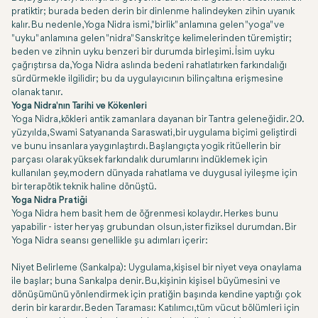
pratiktir; burada beden derin bir dinlenme halindeyken zihin uyanık
kalır. Bu nedenle, Yoga Nidra ismi, "birlik" anlamına gelen "yoga" ve
"uyku" anlamına gelen "nidra" Sanskritçe kelimelerinden türemiştir;
beden ve zihnin uyku benzeri bir durumda birleşimi. İsim uyku
çağrıştırsa da, Yoga Nidra aslında bedeni rahatlatırken farkındalığı
sürdürmekle ilgilidir; bu da uygulayıcının bilinçaltına erişmesine
olanak tanır.
Yoga Nidra'nın Tarihi ve Kökenleri
Yoga Nidra, kökleri antik zamanlara dayanan bir Tantra geleneğidir. 20.
yüzyılda, Swami Satyananda Saraswati, bir uygulama biçimi geliştirdi
ve bunu insanlara yaygınlaştırdı. Başlangıçta yogik ritüellerin bir
parçası olarak yüksek farkındalık durumlarını indüklemek için
kullanılan şey, modern dünyada rahatlama ve duygusal iyileşme için
bir terapötik teknik haline dönüştü.
Yoga Nidra Pratiği
Yoga Nidra hem basit hem de öğrenmesi kolaydır. Herkes bunu
yapabilir - ister her yaş grubundan olsun, ister fiziksel durumdan. Bir
Yoga Nidra seansı genellikle şu adımları içerir:
Niyet Belirleme (Sankalpa): Uygulama, kişisel bir niyet veya onaylama
ile başlar; buna Sankalpa denir. Bu, kişinin kişisel büyümesini ve
dönüşümünü yönlendirmek için pratiğin başında kendine yaptığı çok
derin bir karardır. Beden Taraması: Katılımcı, tüm vücut bölümleri için