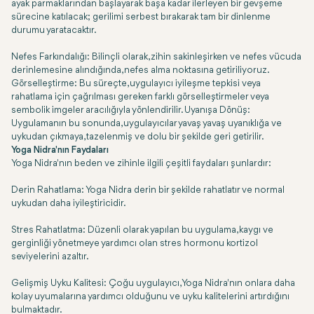
ayak parmaklarından başlayarak başa kadar ilerleyen bir gevşeme
sürecine katılacak; gerilimi serbest bırakarak tam bir dinlenme
durumu yaratacaktır.
Nefes Farkındalığı: Bilinçli olarak, zihin sakinleşirken ve nefes vücuda
derinlemesine alındığında, nefes alma noktasına getiriliyoruz.
Görselleştirme: Bu süreçte, uygulayıcı iyileşme tepkisi veya
rahatlama için çağrılması gereken farklı görselleştirmeler veya
sembolik imgeler aracılığıyla yönlendirilir. Uyanışa Dönüş:
Uygulamanın bu sonunda, uygulayıcılar yavaş yavaş uyanıklığa ve
uykudan çıkmaya, tazelenmiş ve dolu bir şekilde geri getirilir.
Yoga Nidra'nın Faydaları
Yoga Nidra'nın beden ve zihinle ilgili çeşitli faydaları şunlardır:
Derin Rahatlama: Yoga Nidra derin bir şekilde rahatlatır ve normal
uykudan daha iyileştiricidir.
Stres Rahatlatma: Düzenli olarak yapılan bu uygulama, kaygı ve
gerginliği yönetmeye yardımcı olan stres hormonu kortizol
seviyelerini azaltır.
Gelişmiş Uyku Kalitesi: Çoğu uygulayıcı, Yoga Nidra'nın onlara daha
kolay uyumalarına yardımcı olduğunu ve uyku kalitelerini artırdığını
bulmaktadır.