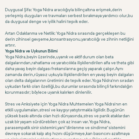
Duygusal Şifa: Yoga Nidra aracılığıyla bilinçaltına erişmek, derin
yerleşmiş duyguları ve travmaları serbest bırakmaya yardımcı olur, bu
da duygusal denge ve iyilik halini teşvik eder.
Artan Odaklanma ve Netlik: Yoga Nidra sırasında gerçekleşen bu
derin zihinsel gevşeme, konsantrasyonu, yaratıcılığı ve zihnin netliğini
artırır.
Yoga Nidra ve Uykunun Bilimi
Yoga Nidra, beyin üzerinde, uyanık ve aktif durum olan beta
dalgalarından, rahatlama ve yaratıcılıkla ilişkilendirilen alfa ve theta gibi
daha yavaş beyin dalgası frekanslarına geçiş yaparak çalışır. Aynı
zamanda derin, rüyasız uykuyla ilişkilendirilen en yavaş beyin dalgaları
olan delta dalgalarının üretimini de teşvik eder. Yoga Nidra'nın sıradan
uykudan farklı olan özelliği, bu durumlar sırasında bilinçli farkındalığın
korunmasıdır; böylece uyanık kalırken dinlenilir.
Stres ve Anksiyete için Yoga Nidra Muhtemelen Yoga Nidra'nın en
etkili uygulamaları, stresi ve kaygıyı yatıştırmakla ilgilidir. Bugünün
yüksek baskı altında olan hızlı dünyasında, stres ve panik ataklardan
uzak bir yaşam sürdürebilen çok az insan var. Yoga Nidra,
parasempatik sinir sistemini, yani "dinlenme ve sindirme" sistemini
devreye sokarak kalp atış hızını düşürmeye, kan basıncını azaltmaya