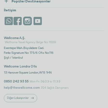
Popüler Destinasyonlar
Wellness
Tümünü Gör
Türkiye
Konaklama
İletişim
Antalya
Life Platform
İstanbul
Wellcome A.Ş.
Wellhome Travel Agency Belge No: 16559
Esentepe Mah. Büyükdere Cad.
Ferko Signature No: 175/6 Ofis No:116
Şişli / İstanbul
Wellcome Londra Ofis
13 Hanover Square London, W1S 1HN
0850 242 93 55
Mon-Fri 08:30 to 17:00
help@thewellcome.com
7/24 Sağlık Danışmanı
Diğer Lokasyonlar