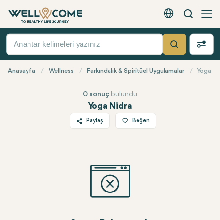
Arama
Türkçe - EUR
Hızlı
Menü
Ara
Anasayfa
Wellness
Farkındalık & Spiritüel Uygulamalar
Yoga Ni
0 sonuç
bulundu
Yoga Nidra
Paylaş
Beğen
Twitter
Facebook
Linkedin
WhatsApp
Telegram
E-posta