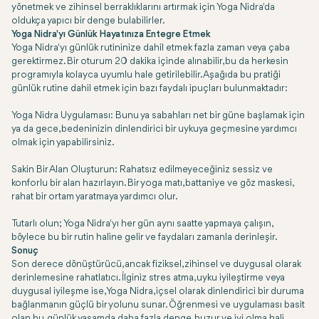
yönetmek ve zihinsel berraklıklarını artırmak için Yoga Nidra'da
oldukça yapıcı bir denge bulabilirler.
Yoga Nidra'yı Günlük Hayatınıza Entegre Etmek
Yoga Nidra'yı günlük rutininize dahil etmek fazla zaman veya çaba
gerektirmez. Bir oturum 20 dakika içinde alınabilir, bu da herkesin
programıyla kolayca uyumlu hale getirilebilir. Aşağıda bu pratiği
günlük rutine dahil etmek için bazı faydalı ipuçları bulunmaktadır:
Yoga Nidra Uygulaması: Bunu ya sabahları net bir güne başlamak için
ya da gece, bedeninizin dinlendirici bir uykuya geçmesine yardımcı
olmak için yapabilirsiniz.
Sakin Bir Alan Oluşturun: Rahatsız edilmeyeceğiniz sessiz ve
konforlu bir alan hazırlayın. Bir yoga matı, battaniye ve göz maskesi,
rahat bir ortam yaratmaya yardımcı olur.
Tutarlı olun; Yoga Nidra'yı her gün aynı saatte yapmaya çalışın,
böylece bu bir rutin haline gelir ve faydaları zamanla derinleşir.
Sonuç
Son derece dönüştürücü, ancak fiziksel, zihinsel ve duygusal olarak
derinlemesine rahatlatıcı. İlginiz stres atma, uyku iyileştirme veya
duygusal iyileşme ise, Yoga Nidra, içsel olarak dinlendirici bir duruma
bağlanmanın güçlü bir yolunu sunar. Öğrenmesi ve uygulaması basit
olan bu, günlük yaşamda daha fazla denge, huzur ve iyi olma hali