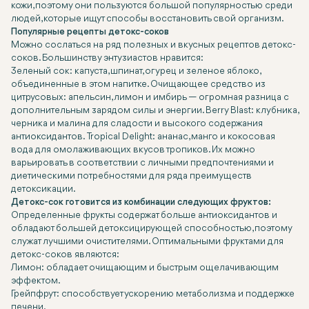
кожи, поэтому они пользуются большой популярностью среди
людей, которые ищут способы восстановить свой организм.
Популярные рецепты детокс-соков
Можно сослаться на ряд полезных и вкусных рецептов детокс-
соков. Большинству энтузиастов нравится:
Зеленый сок: капуста, шпинат, огурец и зеленое яблоко,
объединенные в этом напитке. Очищающее средство из
цитрусовых: апельсин, лимон и имбирь — огромная разница с
дополнительным зарядом силы и энергии. Berry Blast: клубника,
черника и малина для сладости и высокого содержания
антиоксидантов. Tropical Delight: ананас, манго и кокосовая
вода для омолаживающих вкусов тропиков. Их можно
варьировать в соответствии с личными предпочтениями и
диетическими потребностями для ряда преимуществ
детоксикации.
Детокс-сок готовится из комбинации следующих фруктов:
Определенные фрукты содержат больше антиоксидантов и
обладают большей детоксицирующей способностью, поэтому
служат лучшими очистителями. Оптимальными фруктами для
детокс-соков являются:
Лимон: обладает очищающим и быстрым ощелачивающим
эффектом.
Грейпфрут: способствует ускорению метаболизма и поддержке
печени.