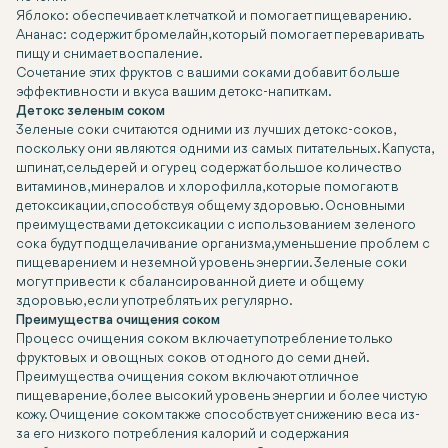
Яблоко: обеспечивает клетчаткой и помогает пищеварению.
Ананас: содержит бромелайн, который помогает переваривать
пищу и снимает воспаление.
Сочетание этих фруктов с вашими соками добавит больше
эффективности и вкуса вашим детокс-напиткам.
Детокс зеленым соком
Зеленые соки считаются одними из лучших детокс-соков,
поскольку они являются одними из самых питательных. Капуста,
шпинат, сельдерей и огурец содержат большое количество
витаминов, минералов и хлорофилла, которые помогают в
детоксикации, способствуя общему здоровью. Основными
преимуществами детоксикации с использованием зеленого
сока будут подщелачивание организма, уменьшение проблем с
пищеварением и неземной уровень энергии. Зеленые соки
могут привести к сбалансированной диете и общему
здоровью, если употреблять их регулярно.
Преимущества очищения соком
Процесс очищения соком включает употребление только
фруктовых и овощных соков от одного до семи дней.
Преимущества очищения соком включают отличное
пищеварение, более высокий уровень энергии и более чистую
кожу. Очищение соком также способствует снижению веса из-
за его низкого потребления калорий и содержания