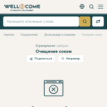
Вызов
Русский - EUR
Быстрое
меню
Suche
Startseite
Оздоровление
Детоксикация и очищение
Очищение соком
0 результат
найден
Очищение соком
Поделиться
Например,
Twitter
Facebook
Linkedin
WhatsApp
Telegram
Электронная почта