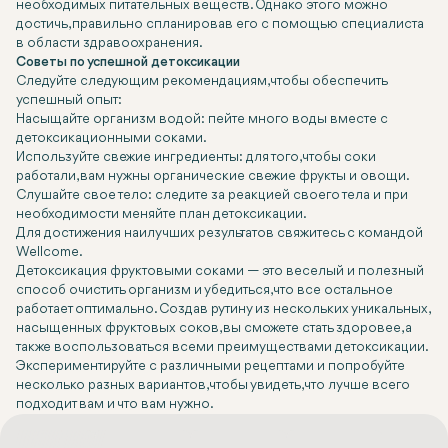
необходимых питательных веществ. Однако этого можно
достичь, правильно спланировав его с помощью специалиста
в области здравоохранения.
Советы по успешной детоксикации
Следуйте следующим рекомендациям, чтобы обеспечить
успешный опыт:
Насыщайте организм водой: пейте много воды вместе с
детоксикационными соками.
Используйте свежие ингредиенты: для того, чтобы соки
работали, вам нужны органические свежие фрукты и овощи.
Слушайте свое тело: следите за реакцией своего тела и при
необходимости меняйте план детоксикации.
Для достижения наилучших результатов свяжитесь с командой
Wellcome.
Детоксикация фруктовыми соками — это веселый и полезный
способ очистить организм и убедиться, что все остальное
работает оптимально. Создав рутину из нескольких уникальных,
насыщенных фруктовых соков, вы сможете стать здоровее, а
также воспользоваться всеми преимуществами детоксикации.
Экспериментируйте с различными рецептами и попробуйте
несколько разных вариантов, чтобы увидеть, что лучше всего
подходит вам и что вам нужно.