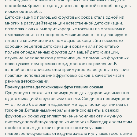
необходимые витамины и минералы прохладным и сладким
способом. Кроме того, это довольно простой способ похудеть
и омолодить себя.
Детоксикация с помощью фруктовых соков стала одной из
многих в растущей тенденции естественной детоксикации,
позволяя людям выводить вредные токсины из организма и
омолаживать его в процессе. Независимо от того, планируете
ли вы начать очищение с помощью соков, найти несколько
хороших рецептов детоксикации соками или прочитать о
пользе определенных фруктов для вашей детоксикации,
изучение всех аспектов детоксикации с помощью фруктовых
соков укажет вам правильное, здоровое направление. В
данной статье описываются преимущества, рецепты и лучшие
практики использования фруктовых соков в качестве части
режима детоксикации.
Преимущества детоксикации фруктовыми соками
Существует несколько преимуществ для здоровья, связанных
с детоксикацией фруктовыми соками. Среди его преимуществ
— то, что это быстрый и надежный метод очистки организма от
токсинов. Витамины, минералы и антиоксиданты в свежих
фруктовых соках укрепляют печень и усиливают иммунную
систему, способствуя здоровью человека. Благодаря всем этим
особенностям детоксикационные соки улучшают
пищеварение, уменьшают вздутие живота и улучшают состояние