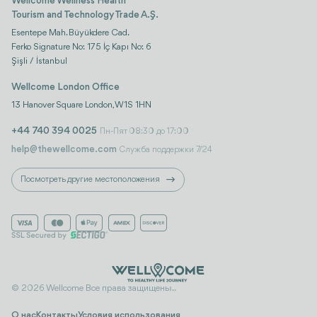
Wellcome Wellness Health
Tourism and Technology Trade A.Ş.
Esentepe Mah. Büyükdere Cad.
Ferko Signature No: 175 İç Kapı No: 6
Şişli / İstanbul
Wellcome London Office
13 Hanover Square London, W1S 1HN
+44 740 394 0025
Пн-Пят 08:30 до 17:00
help@thewellcome.com
Служба поддержки 7/24
Посмотреть другие местоположения
© 2026 Wellcome Все права защищены..
О нас
Контакты
Условия использования