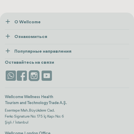
О Wellcome
О нас
Ознакомиться
Пресса
Здоровье
Ресурсы и политика
Популярные направления
Wellness
посмотреть все
Карьера
Турция
Размещение
Оставайтесь на связи
Безопасность
Antalya
Достопримечательности
Контакты
Istanbul
Отзывы
Life Platform
Wellcome Wellness Health
Tourism and Technology Trade A.Ş.
Esentepe Mah. Büyükdere Cad.
Ferko Signature No: 175 İç Kapı No: 6
Şişli / İstanbul
Wellcome London Office