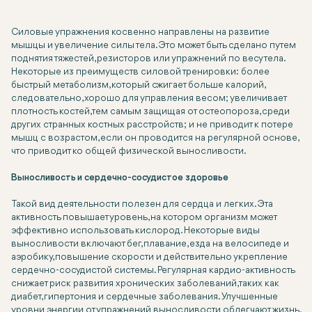
Силовые упражнения косвенно направлены на развитие
мышцы и увеличение силы тела. Это может быть сделано путем
поднятия тяжестей, резисторов или упражнений по весу тела.
Некоторые из преимуществ силовой тренировки: более
быстрый метаболизм, который сжигает больше калорий,
следовательно, хорошо для управления весом; увеличивает
плотность костей, тем самым защищая от остеопороза, среди
других странных костных расстройств; и не приводит к потере
мышц с возрастом, если он проводится на регулярной основе,
что приводит ко общей физической выносливости.
Выносливость и сердечно-сосудистое здоровье
Такой вид деятельности полезен для сердца и легких. Эта
активность повышает уровень, на котором организм может
эффективно использовать кислород. Некоторые виды
выносливости включают бег, плавание, езда на велосипеде и
аэробику, повышение скорости и действительно укрепление
сердечно-сосудистой системы. Регулярная кардио-активность
снижает риск развития хронических заболеваний, таких как
диабет, гипертония и сердечные заболевания. Улучшенные
уровни энергии от упражнений выносливости облегчают жизнь,