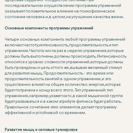
здоровья сердечно-сосудистой системы. При
последовательном осуществлении программа упражнений
оказывает положительное влияние на психофизическое
состояние человека и, в целом, на улучшение качества жизни.
Основные компоненты программы упражнений
Четыре основных компонента любой программы упражнений
включают частоту, интенсивность, продолжительность и тип
упражнения. Частота числа раз в неделю упражнения, которые
должны быть выполнены должны происходить. Интенсивность
относится к уровню сложности упражнений, которые должны
быть проведены и цель от того же, вызывая желаемый стимул
для развития мышц. Продолжительность - это время или
продолжительность занятий в одном упражнении, и это
существенно влияет на общее количество энергии, которая
будет потрачена к концу всего этого. Тип упражнений: тип
упражнения, например, укажет на то, в какой мышечной группе
будет развиваться и в каком атрибуте фитнеса будет работать.
Правильное сочетание этих элементов делает программу
эффективной и устойчивой со временем.
Развитие мышц и силовые тренировки