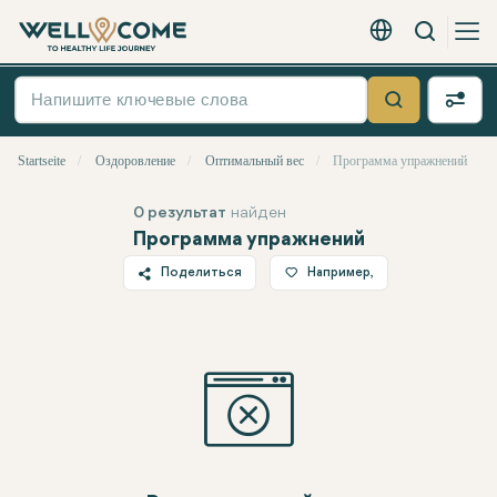
Вызов
Русский - EUR
Быстрое
меню
Suche
Startseite
Оздоровление
Оптимальный вес
Программа упражнений
0 результат
найден
Программа упражнений
Поделиться
Например,
Twitter
Facebook
Linkedin
WhatsApp
Telegram
Электронная почта