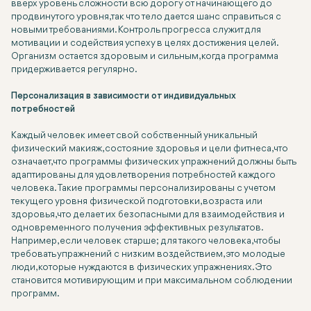
вверх уровень сложности всю дорогу от начинающего до
продвинутого уровня, так что тело дается шанс справиться с
новыми требованиями. Контроль прогресса служит для
мотивации и содействия успеху в целях достижения целей.
Организм остается здоровым и сильным, когда программа
придерживается регулярно.
Персонализация в зависимости от индивидуальных
потребностей
Каждый человек имеет свой собственный уникальный
физический макияж, состояние здоровья и цели фитнеса, что
означает, что программы физических упражнений должны быть
адаптированы для удовлетворения потребностей каждого
человека. Такие программы персонализированы с учетом
текущего уровня физической подготовки, возраста или
здоровья, что делает их безопасными для взаимодействия и
одновременного получения эффективных результатов.
Например, если человек старше; для такого человека, чтобы
требовать упражнений с низким воздействием, это молодые
люди, которые нуждаются в физических упражнениях. Это
становится мотивирующим и при максимальном соблюдении
программ.