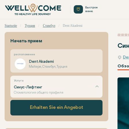
Быстрое
меню
Startseite
Турция
Стамбул
Dent Akademi
Начать прием
Син
расположение
De
Dent Akademi
Обзо
Maltepe, Стамбул, Турция
Услуга
Синус-Лифтинг
Стоматология общего профиля
Erhalten Sie ein Angebot