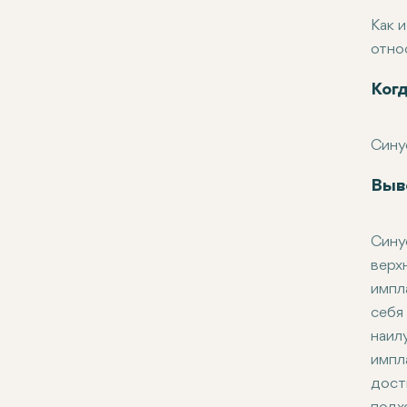
Как 
отно
Инфе
Перф
Несо
Диск
Ког
Сину
Вы п
Выв
Хоти
У ва
Сину
Ваш 
верх
импл
себя
наил
импл
дост