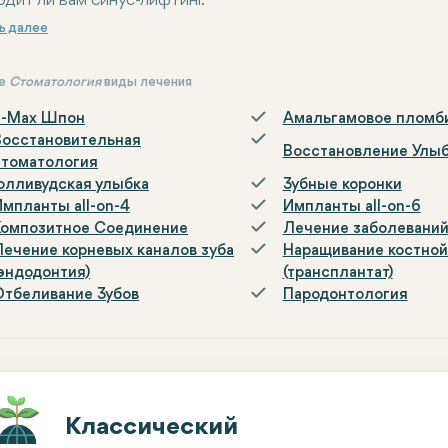
одит ли вам синус-лифтинг.
ие
Стоматология
виды лечения
E-Max Шпон
Амальгамовое пломб
Восстановительная
Восстановление Улы
стоматология
Голливудская улыбка
Зубные коронки
Импланты all-on-4
Импланты all-on-6
Композитное Соединение
Лечение заболеваний
Лечение корневых каналов зуба
Наращивание костной
(эндодонтия)
(трансплантат)
Отбеливание Зубов
Пародонтология
Классический