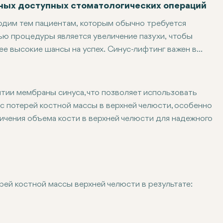
ных доступных стоматологических операций
ходим тем пациентам, которым обычно требуется
ью процедуры является увеличение пазухи, чтобы
ее высокие шансы на успех. Синус-лифтинг важен в
 пациентов недостаточно костной ткани верхней
зменениями. В следующем руководстве рассказывается
мой процедуре и преимуществах, которые она дает с
тии мембраны синуса, что позволяет использовать
с потерей костной массы в верхней челюсти, особенно
личения объема кости в верхней челюсти для надежного
еляющий полость пазухи и челюстную кость. В основном э
ей костной массы верхней челюсти в результате:
ться рассасывание окружающих костей, особенно в верхне
ухи со временем естественным образом расширяется, чт
и травма лица могут привести к потере костной массы, в
 поддержки зубных имплантатов, путем поднятия мембран