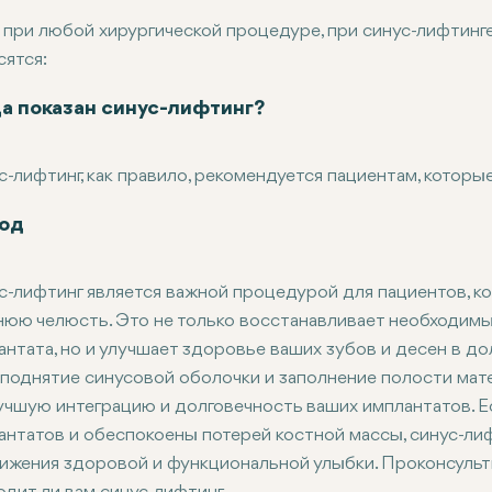
и при любой хирургической процедуре, при синус-лифтинг
сятся:
кция: В месте операции могут возникать инфекции, хотя 
орация пазухи: Иногда происходит случайная перфорация
стоятельность трансплантата: существует вероятность т
омфорт и припухлость: В месте операции могут наблюдат
да показан синус-лифтинг?
с-лифтинг, как правило, рекомендуется пациентам, которые
отеряли значительное количество костной ткани в верхней
од
те установить зубные имплантаты на заднюю часть верхне
с достаточно костной ткани в нижней челюсти, но требуе
с-лифтинг является важной процедурой для пациентов, к
стоматолог оценит ваш индивидуальный случай, чтобы оп
нюю челюсть. Это не только восстанавливает необходимы
антата, но и улучшает здоровье ваших зубов и десен в д
 поднятие синусовой оболочки и заполнение полости мат
учшую интеграцию и долговечность ваших имплантатов. 
антатов и обеспокоены потерей костной массы, синус-лиф
ижения здоровой и функциональной улыбки. Проконсульти