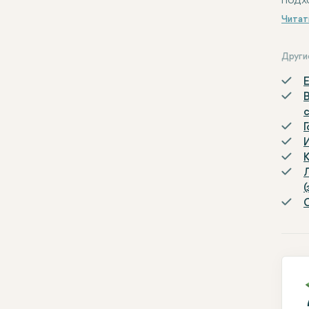
подх
Друг