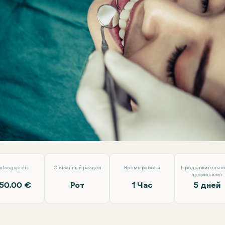
с-Лифтинг
Dent Akademi
nfangspreis
Связанный раздел
Время работы
Продолжительно
проживания
50.00 €
Рот
1 Час
5 дней