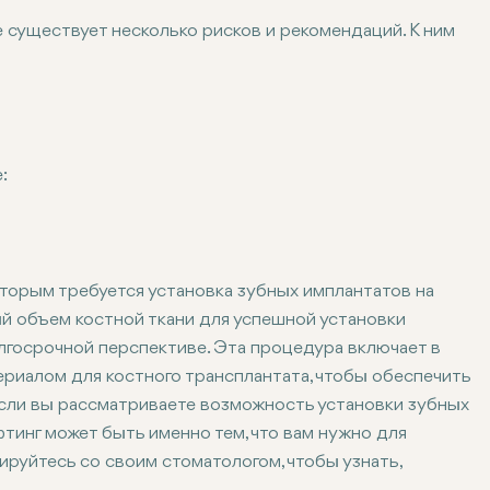
е существует несколько рисков и рекомендаций. К ним
это случается редко. Надлежащий послеоперационный ухо
 мембраны пазухи. Это может решить ваш хирург, но мож
ого, что костный трансплантат не срастется с существу
ься некоторый дискомфорт и припухлость. Обычно они пр
:
 челюсти из-за возраста, заболеваний пародонта или пот
й челюсти, но у вас недостаточная высота или объем кос
тся больше костной ткани в верхней челюсти для поддерж
оторым требуется установка зубных имплантатов на
ределить, является ли синус-лифтинг наилучшим решение
й объем костной ткани для успешной установки
олгосрочной перспективе. Эта процедура включает в
ериалом для костного трансплантата, чтобы обеспечить
Если вы рассматриваете возможность установки зубных
тинг может быть именно тем, что вам нужно для
руйтесь со своим стоматологом, чтобы узнать,