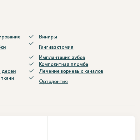
ирование
Виниры
бки
Гингивэктомия
Имплантация зубов
Композитная пломба
 десен
Лечение корневых каналов
 ткани
Ортодонтия