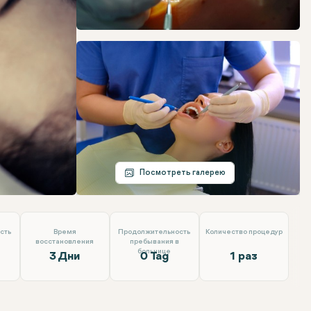
Telegram
Электронная почта
Посмотреть галерею
сть
Время
Продолжительность
Количество процедур
восстановления
пребывания в
больнице
3 Дни
0 Tag
1 раз