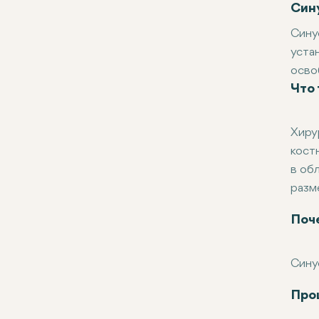
Син
Сину
уста
осво
Что
дент
челю
о то
Хиру
точк
кост
в об
разм
Сину
Поч
Сину
Поте
Расш
Инфе
Сину
Про