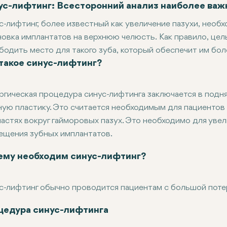
ус-лифтинг: Всесторонний анализ наиболее важ
с-лифтинг, более известный как увеличение пазухи, необ
новка имплантатов на верхнюю челюсть. Как правило, цел
бодить место для такого зуба, который обеспечит им бол
 такое синус-лифтинг?
альной имплантологии, в основном в тех случаях, когда у
сти. Это вызвано либо потерей, либо анатомическими и
м, что такое синус-лифтинг, его необходимости, проводи
ргическая процедура синус-лифтинга заключается в подня
и зрения здоровья полости рта и восстановления зубов.
ную пластику. Это считается необходимым для пациентов 
ластях вокруг гайморовых пазух. Это необходимо для уве
ещения зубных имплантатов.
совая мембрана - это, по сути, тонкий слой тканей, разд
ему необходим синус-лифтинг?
с-лифтинг обычно проводится пациентам с большой потер
ря зубов: При отсутствии зубов со временем может нача
ирение гайморовой пазухи: Полость верхнечелюстной паз
кции или травмы: Тяжелые стоматологические инфекции ил
с-лифтинг заменяет костную структуру, необходимую для
цедура синус-лифтинга