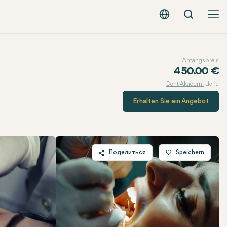
Вызов
Русский - EUR
Anfangspreis
450.00 €
Dent Akademi
Цена
Erhalten Sie ein Angebot
Поделиться
Speichern
Twitter
Facebook
Linkedin
WhatsApp