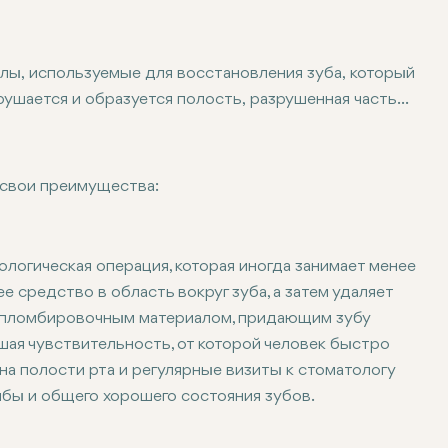
лы, используемые для восстановления зуба, который
рушается и образуется полость, разрушенная часть
я восстановительным материалом. Пломбы не только
отвратить дальнейшее повреждение и защищают от
риалы содержат амальгаму, композитные смолы,
 свои преимущества:
 долговечная и эстетичная, в результате она выглядит ка
 прочные, но по разумной цене, однако не совсем соотв
тся с натуральными зубами и обычно используются для 
ологическая операция, которая иногда занимает менее
ие обычно занимает много времени. Это также относител
 средство в область вокруг зуба, а затем удаляет
я пломбировочным материалом, придающим зубу
ая чувствительность, от которой человек быстро
а полости рта и регулярные визиты к стоматологу
бы и общего хорошего состояния зубов.