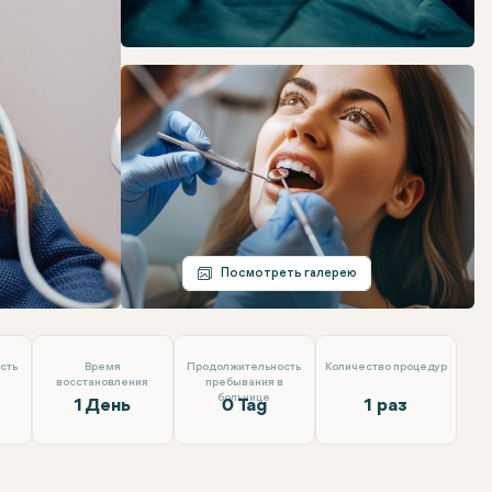
Telegram
Электронная почта
Посмотреть галерею
сть
Время
Продолжительность
Количество процедур
восстановления
пребывания в
больнице
1 День
0 Tag
1 раз