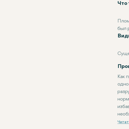
Что
Плом
был 
Вид
зуба
позв
бакт
Суще
золот
Плом
Кера
Про
Комп
Как 
Золо
одно
разр
норм
изба
необ