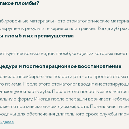
 такое пломбы?
бировочные материалы - это стоматологические материа
разрушен в результате кариеса или травмы. Когда зуб раз
ы пломб и их преимущества
 удаляется, а образовавшееся пространство заполняетс
оляют восстановить функцию зуба, но и помогают пред
ерий. Наиболее распространенные пломбировочные мате
ствует несколько видов пломб, каждая из которых имеет
о и керамику.
бы из амальгамы
мическая пломба:
Эта категория пломб достаточно прочная,
изготавливаются из смеси металлов. Они
цедура и послеоперационное восстановление
озитные пломбы:
Эти цветные пломбы прекрасно сочетаю
правило, пломбирование полости рта - это простая стомат
тые пломбы
прочны и долговечны, поэтому их изнашиван
го приема. После этого стоматолог вводит анестезирующее
ушающуюся часть зуба. После этого полость заполняетс
альную форму. Иногда после операции возникает небольш
вляется при минимальном дискомфорте. Правильная гигиен
ходимы для обеспечения длительного срока службы плом