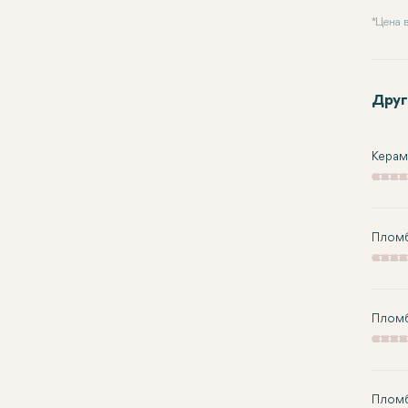
* Цена
Друг
Керам
Плом
Пломб
Пломб