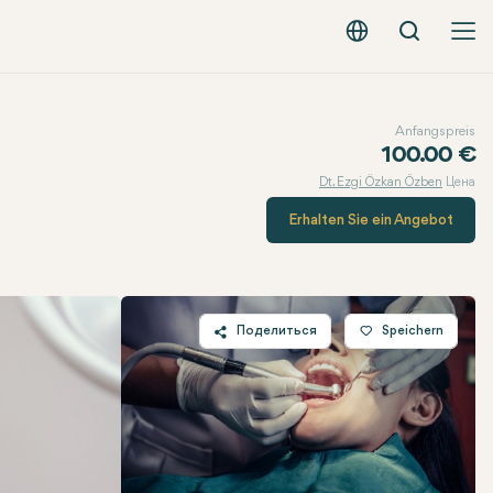
Вызов
Русский - EUR
Anfangspreis
100.00 €
Dt. Ezgi Özkan Özben
Цена
Erhalten Sie ein Angebot
Поделиться
Speichern
Twitter
Facebook
Linkedin
WhatsApp