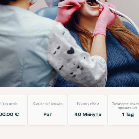
мба
Dt. Ezgi Özkan Özben
nfangspreis
Связанный раздел
Время работы
Продолжительно
проживания
00.00 €
Рот
40 Минута
1 Tag