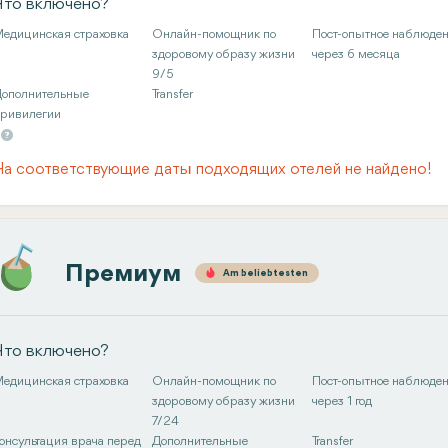
Что включено?
едицинская страховка
Онлайн-помощник по
Пост-опытное наблюде
здоровому образу жизни
через 6 месяца
9/5
ополнительные
Transfer
ривилегии
На соответствующие даты подходящих отелей не найдено!
Премиум
Am beliebtesten
Что включено?
едицинская страховка
Онлайн-помощник по
Пост-опытное наблюде
здоровому образу жизни
через 1 год
7/24
онсультация врача перед
Дополнительные
Transfer