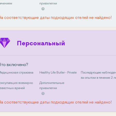
ечением
привилегии
На соответствующие даты подходящих отелей не найдено!
Персональный
Что включено?
едицинская страховка
Healthy Life Butler - Private
Последующее наблюде
за опытом в течение 2 л
онсультация всемирно
Дополнительные
звестных врачей
привилегии
На соответствующие даты подходящих отелей не найдено!