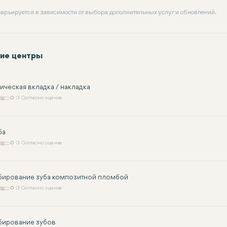
 варьируется в зависимости от выбора дополнительных услуг и обновлений.
ие центры
ическая вкладка / накладка
0
0 Согласно оценке
ба
0
0 Согласно оценке
ирование зуба композитной пломбой
0
0 Согласно оценке
ирование зубов