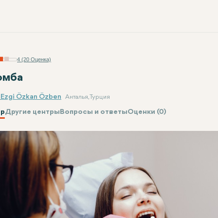
4 (20 Оценка)
омба
. Ezgi Özkan Özben
Анталья, Турция
р
Другие центры
Вопросы и ответы
Оценки (0)