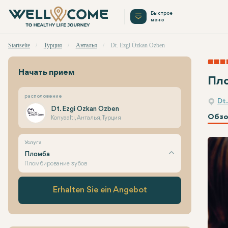
Быстрое
меню
Startseite
Турция
Анталья
Dt. Ezgi Özkan Özben
Начать прием
Пл
расположение
Dt
Dt. Ezgi Özkan Özben
Обзо
Konyaaltı, Анталья, Турция
Услуга
Пломба
Пломбирование зубов
Erhalten Sie ein Angebot