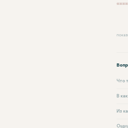
показ
Вопр
Что 
В ка
Из к
Ощущ