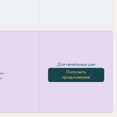
Для начальных цен
Получить
ние
предложение
ет