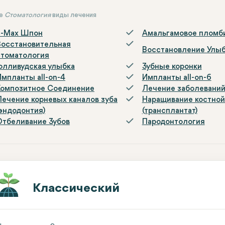
ие
Стоматология
виды лечения
E-Max Шпон
Амальгамовое пломб
Восстановительная
Восстановление Улы
стоматология
Голливудская улыбка
Зубные коронки
Импланты all-on-4
Импланты all-on-6
Композитное Соединение
Лечение заболеваний
Лечение корневых каналов зуба
Наращивание костной
(эндодонтия)
(трансплантат)
Отбеливание Зубов
Пародонтология
Классический