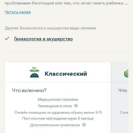
проблемами бесплодия или тем, кто хочет иметь ребенка с
помощью вспомогательной репродуктивной технологии.
1. Стимуляция:
2. Извлечение яйцеклеток:
3. Оплодотворение:
4. Культивирование эмбрионов:
5. Перенос эмбрионов:
6. Беременность:
ЭКО может быть очень сложным и эмоционально напряженным 
Обычно женщина проходит курс гормонального 
Если эмбрион имплантируется в слизистую 
Извлеченные яйцеклетки оплодотворяютс
Отбирают эмбрионы и помещают их в 
Затем яйцеклетки извлекаются хир
Оплодотворенные яйцеклетки,
Шаги этой технологии:
Другие
Гинекология и акушерство
виды лечения
Гинекология и акушерство
Классический
Что включено?
Что в
Медицинская страховка
Размещение в отеле
Онлайн-помощник по здоровому образу жизни 9/5
Онлайн
Пост-опытное наблюдение через 6 месяца
Дополнительные привилегии