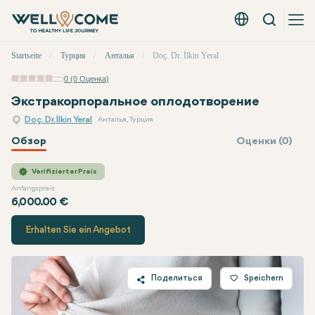
Вызов
Русский - EUR
Быстрое
Startseite
Турция
Анталья
Doç. Dr. İlkin Yeral
меню
0 (0 Оценка)
Экстракорпоральное оплодотворение
Doç. Dr. İlkin Yeral
Анталья, Турция
Обзор
Оценки (0)
Doç. Dr. İlkin Yeral
Цена
Verifizierter Preis
Anfangspreis
6,000.00 €
Erhalten Sie ein Angebot
Поделиться
Speichern
Twitter