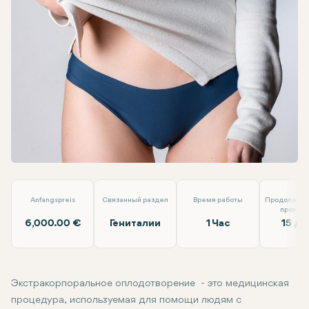
Facebook
Linkedin
WhatsApp
Telegram
Электронная почта
Экстракорпоральное оплодотворение
Doç. Dr. İlkin Yeral
Anfangspreis
Связанный раздел
Время работы
Продолжите
прожив
6,000.00 €
Гениталии
1 Час
15 дн
Экстракорпоральное оплодотворение - это медицинская
процедура, используемая для помощи людям с