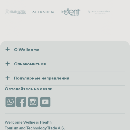
О Wellcome
О нас
Ознакомиться
Пресса
Здоровье
Ресурсы и политика
Популярные направления
Wellness
посмотреть все
Карьера
Турция
Размещение
Оставайтесь на связи
Безопасность
Antalya
Достопримечательности
Контакты
Istanbul
Отзывы
Life Platform
Wellcome Wellness Health
Tourism and Technology Trade A.Ş.