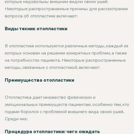
которые недовольны внешним видом своих ушей.
Некоторые распространенные причины для рассмотрения
вопроса об отопластике включают:
Отопластика при оттопыренных ушах: Наиболее распространен
Асимметричные уши: У некоторых людей асимметричные уши, к
Чрезмерно большие уши: Большие уши действительно могут в
Реконструктивные процедуры: Отопластика может также испол
Виды техник отопластики
В отопластике используются различные методы, каждый из
которых основан на решении конкретных проблем, а также
на потребностях пациента. Некоторые распространенные
методы, связанные с отопластикой, включают:
Закрепление ушей -отопластика или, скорее, втягивание явл
Уменьшение размеров ушей: Косметическая отопластика пров
Реконструктивная отопластика - это восстановление поврежд
Лобулопластика: Эта процедура в основном направлена на в
Преимущества отопластики
Отопластика дает множество физических и
эмоциональных преимуществ пациентам, особенно тем, кто
годами боролся с проблемой внешнего вида своих ушей.
Среди них:
Улучшение эстетического вида: Отопластика улучшает балан
Повышение уверенности в себе: Отопластика помогает многи
Постоянные результаты: Отопластика обеспечивает долговре
Минимальное образование рубцов: Разрезы для отопластики 
Процедура отопластики: чего ожидать