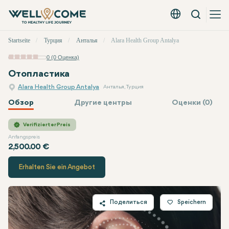
Вызов
Русский - EUR
Быстрое
Startseite
Турция
Анталья
Alara Health Group Antalya
меню
0 (0 Оценка)
Отопластика
Alara Health Group Antalya
Анталья, Турция
Обзор
Другие центры
Оценки (0)
Alara Health Group
Цена
Verifizierter Preis
Anfangspreis
2,500.00 €
Erhalten Sie ein Angebot
Поделиться
Speichern
Twitter