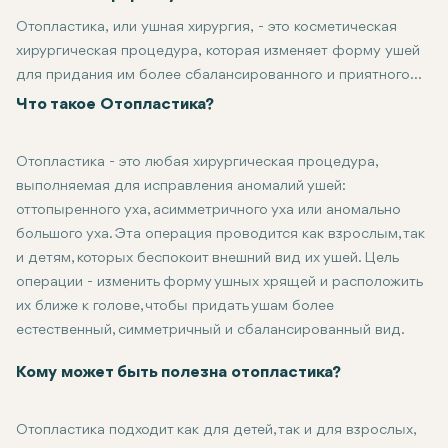
Отопластика, или ушная хирургия, - это косметическая
хирургическая процедура, которая изменяет форму ушей
для придания им более сбалансированного и приятного
внешнего вида. Люди, которые стесняются размера,
Что такое Отопластика?
формы или положения своих ушей, обычно прибегают к
отопластике для улучшения гармонии лица и повышения
Отопластика - это любая хирургическая процедура,
уверенности в себе. В этой статье мы поговорим о том, что
выполняемая для исправления аномалий ушей:
такое отопластика, о причинах, по которым люди проходят
оттопыренного уха, асимметричного уха или аномально
эту процедуру, о типах техник отопластики и
большого уха. Эта операция проводится как взрослым, так
восстановлении после нее.
и детям, которых беспокоит внешний вид их ушей. Цель
операции - изменить форму ушных хрящей и расположить
их ближе к голове, чтобы придать ушам более
естественный, симметричный и сбалансированный вид.
Хотя отопластика - это в первую очередь косметическая опе
Кому может быть полезна отопластика?
Отопластика подходит как для детей, так и для взрослых,