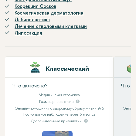
Контурная пластика скул
Коррекция Сосков
Косметическая дерматология
Лабиопластика
Лечение стволовыми клетками
Липосакция
Классический
Что включено?
Что в
Медицинская страховка
Размещение в отеле
Онлайн-помощник по здоровому образу жизни 9/5
Онлайн
Пост-опытное наблюдение через 6 месяца
Дополнительные привилегии