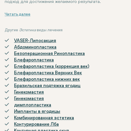
подход для достижения желаемого результата.
Вывод
Отопластика - одна из тех немногих операций, которые мог
Другие
Эстетика
виды лечения
VASER-Липосакция
Абдоминопластика
Безоперационная Ринопластика
Блефаропластика
Блефаропластика (коррекция век)
Блефаропластика Верхних Век
Блефаропластика нижних век
Бразильская подтяжка ягодиц
Гинекомастия
Гинекомастия
димплопластика
Импланты в ягодицы
Комбинированная эстетика
Контурирование Лба