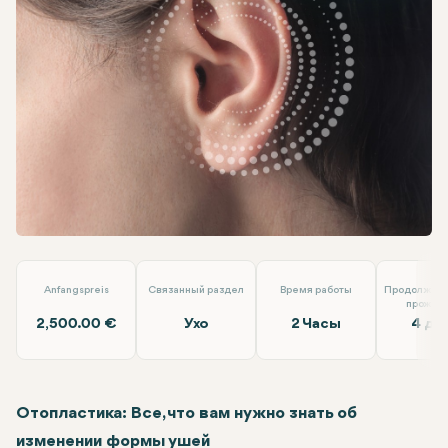
Facebook
Linkedin
WhatsApp
Telegram
Электронная почта
Отопластика
Alara Health Group Antalya
Anfangspreis
Связанный раздел
Время работы
Продолжите
прожив
2,500.00 €
Ухо
2 Часы
4 дн
Отопластика: Все, что вам нужно знать об
изменении формы ушей