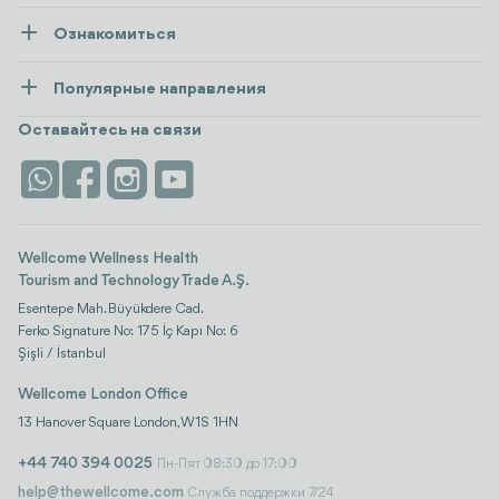
О нас
Ознакомиться
Пресса
Здоровье
Ресурсы и политика
Популярные направления
Wellness
посмотреть все
Карьера
Турция
Размещение
Оставайтесь на связи
Безопасность
Antalya
Достопримечательности
Контакты
Istanbul
Отзывы
Life Platform
Wellcome Wellness Health
Tourism and Technology Trade A.Ş.
Esentepe Mah. Büyükdere Cad.
Ferko Signature No: 175 İç Kapı No: 6
Şişli / İstanbul
Wellcome London Office
13 Hanover Square London, W1S 1HN
+44 740 394 0025
Пн-Пят 08:30 до 17:00
help@thewellcome.com
Служба поддержки 7/24