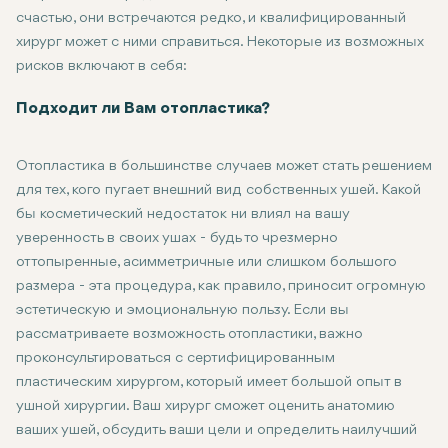
счастью, они встречаются редко, и квалифицированный
хирург может с ними справиться. Некоторые из возможных
рисков включают в себя:
Инфекцию: Инфекция возможна после операции, хотя и встре
Рубцевание: Даже при выполнении разрезов за ухом возмож
Асимметрия: В некоторых случаях конечные результаты могут
Изменения на нервах: Некоторые люди ощущают изменения в 
Подходит ли Вам отопластика?
Отопластика в большинстве случаев может стать решением
для тех, кого пугает внешний вид собственных ушей. Какой
бы косметический недостаток ни влиял на вашу
уверенность в своих ушах - будь то чрезмерно
оттопыренные, асимметричные или слишком большого
размера - эта процедура, как правило, приносит огромную
эстетическую и эмоциональную пользу. Если вы
рассматриваете возможность отопластики, важно
проконсультироваться с сертифицированным
пластическим хирургом, который имеет большой опыт в
ушной хирургии. Ваш хирург сможет оценить анатомию
ваших ушей, обсудить ваши цели и определить наилучший