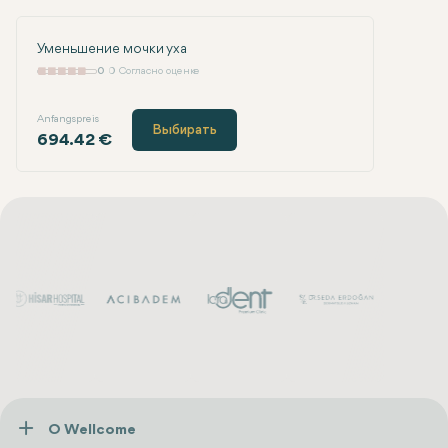
Уменьшение мочки уха
0
0 Согласно оценке
Anfangspreis
Выбирать
694.42 €
О Wellcome