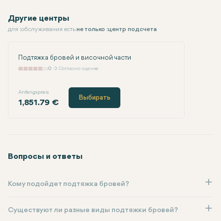
Другие центры
для :обслуживания есть
не только :центр подсчета
Подтяжка бровей и височной части
0
0 Согласно оценке
Anfangspreis
Выбирать
1,851.79 €
Вопросы и ответы
Кому подойдет подтяжка бровей?
Существуют ли разные виды подтяжки бровей?