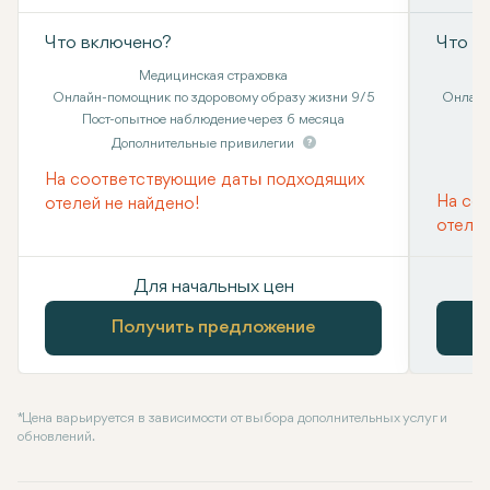
Что включено?
Что в
Медицинская страховка
Онлайн-помощник по здоровому образу жизни 9/5
Онлайн
Пост-опытное наблюдение через 6 месяца
Дополнительные привилегии
На соответствующие даты подходящих
На со
отелей не найдено!
отелей
Для начальных цен
Получить предложение
* Цена варьируется в зависимости от выбора дополнительных услуг и
обновлений.