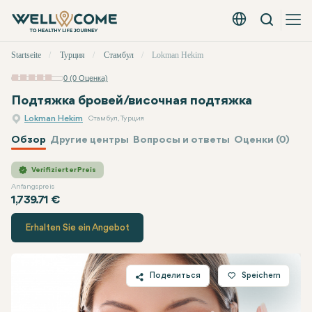
Вызов
Русский - EUR
Быстрое
Startseite
Турция
Стамбул
Lokman Hekim
меню
0 (0 Оценка)
Подтяжка бровей/височная подтяжка
Lokman Hekim
Стамбул, Турция
Обзор
Другие центры
Вопросы и ответы
Оценки (0)
Lokman Hekim
Цена
Verifizierter Preis
Anfangspreis
1,739.71 €
Erhalten Sie ein Angebot
Поделиться
Speichern
Twitter