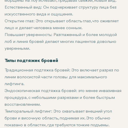
морщины на лбу исчезают, придавая свежий, новый вид.
Естественный вид:
Он подчеркивает структуру лица без
искусственного вида и ощущения.
Открытие глаз:
Это открывает область глаз, что оживляет
лицо и делает человека менее сонным.
Повышает уверенность:
Разглаженный и более молодой
лоб и линия бровей делают многих пациентов довольно
уверенными.
Типы подтяжек бровей
Традиционная подтяжка бровей:
Это включает разрез по
линии волосистой части головы для максимального
лифтинга.
Эндоскопическая подтяжка бровей:
это менее инвазивная
процедура, с небольшими разрезами и более быстрым
восстановлением.
Темпоральный лифтинг:
Это охватывает внешний угол
брови и височную область, поднимая их. Это обычно
показано в областях, где требуются тонкие подъемы.