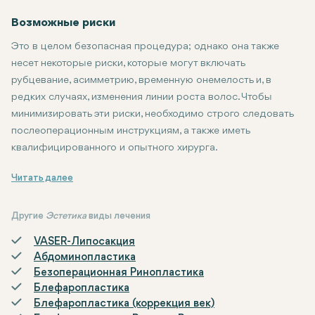
Возможные риски
Это в целом безопасная процедура; однако она также
несет некоторые риски, которые могут включать
рубцевание, асимметрию, временную онемелость и, в
редких случаях, изменения линии роста волос. Чтобы
минимизировать эти риски, необходимо строго следовать
послеоперационным инструкциям, а также иметь
квалифицированного и опытного хирурга.
Для омоложения верхней части лица хорошо подойдут подтяж
Другие
Эстетика
виды лечения
VASER-Липосакция
Абдоминопластика
Безоперационная Ринопластика
Блефаропластика
Блефаропластика (коррекция век)