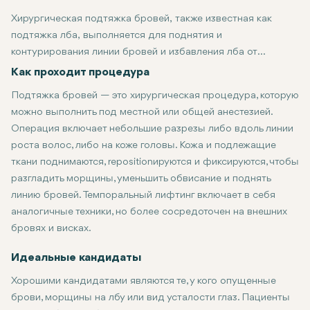
Хирургическая подтяжка бровей, также известная как
подтяжка лба, выполняется для поднятия и
контурирования линии бровей и избавления лба от
морщин для более свежего и молодого вида. При
Как проходит процедура
височном лифтинге акцент делается на внешнюю область
Подтяжка бровей — это хирургическая процедура, которую
брови и виски для тонкого и естественного лифтинга.
можно выполнить под местной или общей анестезией.
Операция включает небольшие разрезы либо вдоль линии
роста волос, либо на коже головы. Кожа и подлежащие
ткани поднимаются, repositionируются и фиксируются, чтобы
разгладить морщины, уменьшить обвисание и поднять
линию бровей. Темпоральный лифтинг включает в себя
аналогичные техники, но более сосредоточен на внешних
бровях и висках.
Идеальные кандидаты
Хорошими кандидатами являются те, у кого опущенные
брови, морщины на лбу или вид усталости глаз. Пациенты