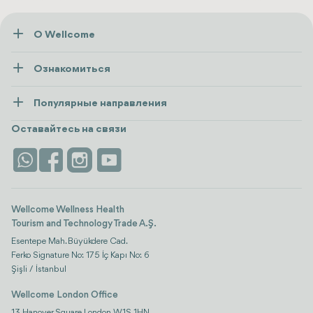
О Wellcome
О нас
Ознакомиться
Пресса
Здоровье
Ресурсы и политика
Популярные направления
Wellness
посмотреть все
Карьера
Турция
Размещение
Оставайтесь на связи
Безопасность
Antalya
Достопримечательности
Контакты
Istanbul
Отзывы
Life Platform
Wellcome Wellness Health
Tourism and Technology Trade A.Ş.
Esentepe Mah. Büyükdere Cad.
Ferko Signature No: 175 İç Kapı No: 6
Şişli / İstanbul
Wellcome London Office
13 Hanover Square London, W1S 1HN