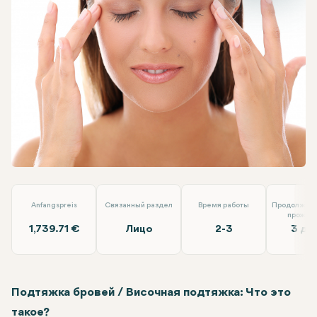
Facebook
Linkedin
WhatsApp
Telegram
Электронная почта
Подтяжка бровей/височная подтяжка
Lokman Hekim
Anfangspreis
Связанный раздел
Время работы
Продолжите
прожив
1,739.71 €
Лицо
2-3
3 дн
Подтяжка бровей / Височная подтяжка: Что это
такое?