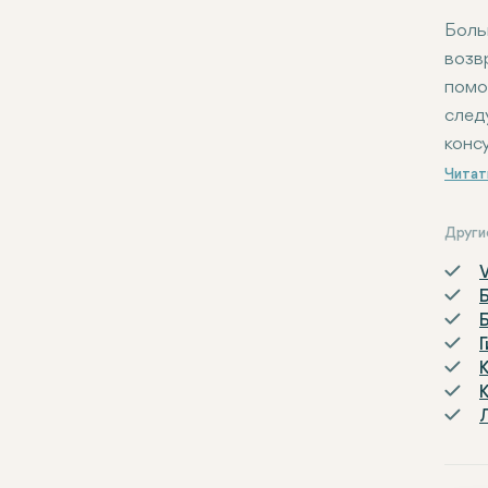
Боль
возв
помо
след
конс
Друг