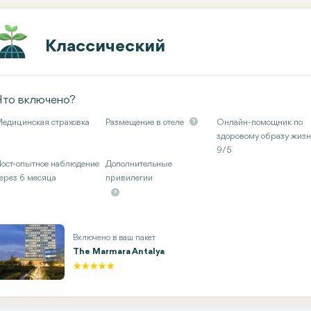
Классический
Что включено?
едицинская страховка
Размещение в отеле
Онлайн-помощник по
здоровому образу жиз
9/5
ост-опытное наблюдение
Дополнительные
ерез 6 месяца
привилегии
Включено в ваш пакет
The Marmara Antalya