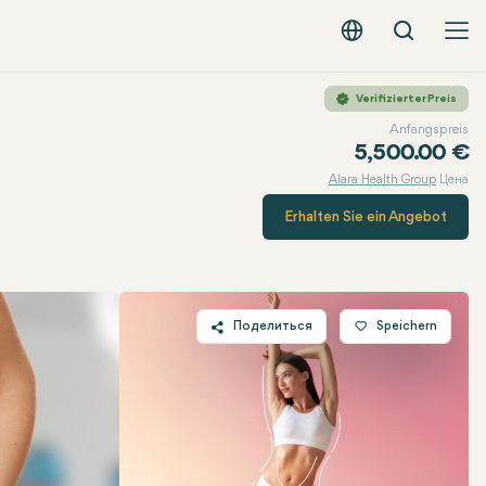
Вызов
Русский - EUR
Verifizierter Preis
Anfangspreis
5,500.00 €
Alara Health Group
Цена
Erhalten Sie ein Angebot
Поделиться
Speichern
Twitter
Facebook
Linkedin
WhatsApp