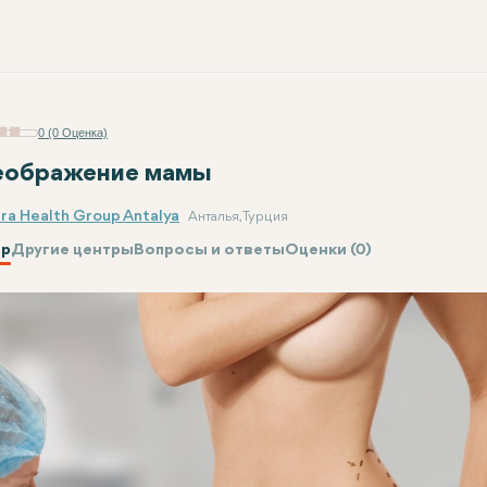
0 (0 Оценка)
еображение мамы
ara Health Group Antalya
Анталья, Турция
р
Другие центры
Вопросы и ответы
Оценки (0)