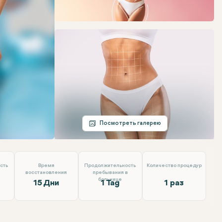
Telegram
Электронная почта
Посмотреть галерею
сть
Время
Продолжительность
Количество процедур
восстановления
пребывания в
больнице
15 Дни
1 Tag
1 раз