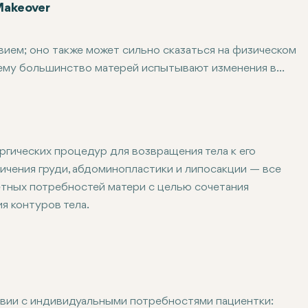
Makeover
ем; оно также может сильно сказаться на физическом
чему большинство матерей испытывают изменения в
 В Alara Health Group в Анталье мы ценим эти
ываемый "Mommy Makeover" — персонализированную
игуры до беременности и обновление уверенности в
ргических процедур для возвращения тела к его
ичения груди, абдоминопластики и липосакции — все
омпонентов, таких как подтяжка груди,
тных потребностей матери с целью сочетания
бираются в соответствии с конкретными проблемными
я контуров тела.
профессиональная команда стремится уделять
 получить необходимый ей уход для удовлетворения
твии с индивидуальными потребностями пациентки: