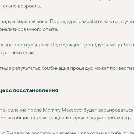
ительно возросла.
видуальное лечение: Процедуры разрабатываются с учет
онализированного опыта.
шенные контуры тела: Подходящие процедуры могут быть 
е ранним годам.
тные результаты: Комбинация процедур может привести 
цесс восстановления
тановление после Mommy Makeover будет варьироваться 
торые общие рекомендации, которые следует соблюдать
х: Выделите достаточно времени для отдыха, чтобы пол