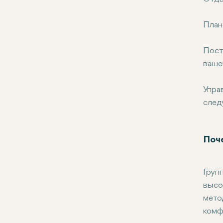
План
Пост
ваше
Упра
след
Поче
Груп
высо
мето
комф