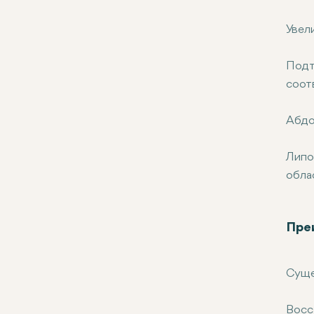
Увел
Подт
соот
Абдо
Липо
обла
Пре
Суще
Восс