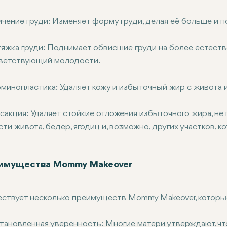
ичение груди: Изменяет форму груди, делая её больше и п
яжка груди: Поднимает обвисшие груди на более естеств
ветствующий молодости.
минопластика: Удаляет кожу и избыточный жир с живота 
сакция: Удаляет стойкие отложения избыточного жира, н
сти живота, бедер, ягодиц и, возможно, других участков,
имущества Mommy Makeover
ствует несколько преимуществ Mommy Makeover, которы
тановленная уверенность: Многие матери утверждают, чт