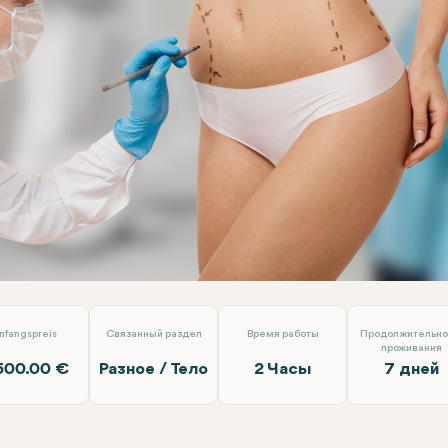
бражение мамы
Alara Health Group Antalya
nfangspreis
Связанный раздел
Время работы
Продолжительно
проживания
500.00 €
Разное / Тело
2 Часы
7 дней