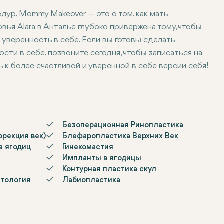
ур, Mommy Makeover — это о том, как мать
вья Alara в Анталье глубоко привержена тому, чтобы
 уверенность в себе. Если вы готовы сделать
ти в себе, позвоните сегодня, чтобы записаться на
к более счастливой и уверенной в себе версии себя!
Безоперационная Ринопластика
ррекция век)
Блефаропластика Верхних Век
а ягодиц
Гинекомастия
Импланты в ягодицы
Контурная пластика скул
атология
Лабиопластика