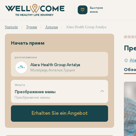
Быстрое
меню
Startseite
Турция
Анталья
Alara Health Group Antalya
Начать прием
Пр
расположение
Al
Alara Health Group Antalya
Обзо
Muratpaşa, Анталья, Турция
Услуга
Преображение мамы
Преображение мамы
Erhalten Sie ein Angebot