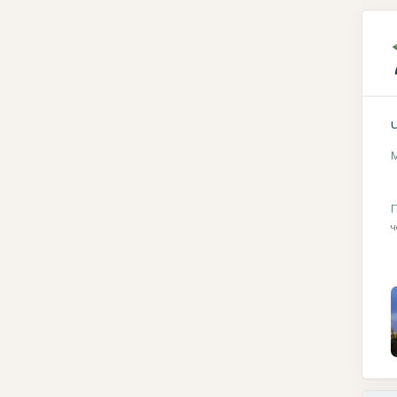
М
П
ч