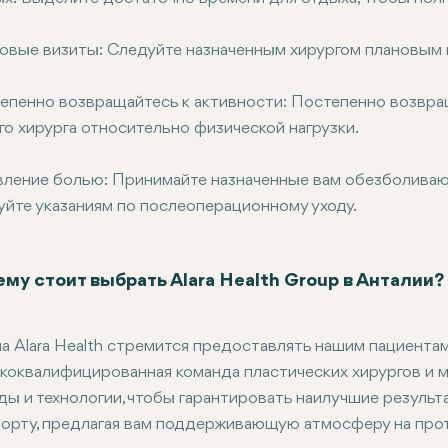
овые визиты: Следуйте назначенным хирургом плановым 
епенно возвращайтесь к активности: Постепенно возвра
го хирурга относительно физической нагрузки.
вление болью: Принимайте назначенные вам обезболиваю
уйте указаниям по послеоперационному уходу.
му стоит выбрать Alara Health Group в Анталии?
па Alara Health стремится предоставлять нашим пациента
коквалифицированная команда пластических хирургов и 
ды и технологии, чтобы гарантировать наилучшие резуль
орту, предлагая вам поддерживающую атмосферу на прот