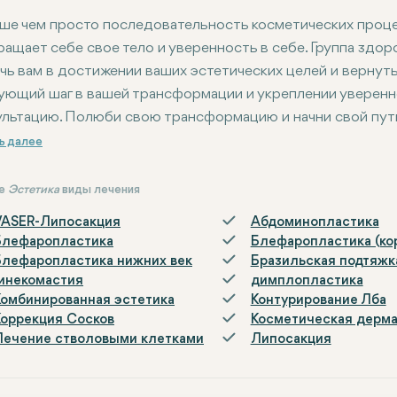
ше чем просто последовательность косметических процед
ращает себе свое тело и уверенность в себе. Группа здоро
чь вам в достижении ваших эстетических целей и вернуть
ующий шаг в вашей трансформации и укреплении увереннос
ультацию. Полюби свою трансформацию и начни свой путь 
ие
Эстетика
виды лечения
VASER-Липосакция
Абдоминопластика
Блефаропластика
Блефаропластика (ко
Блефаропластика нижних век
Бразильская подтяжк
Гинекомастия
димплопластика
Комбинированная эстетика
Контурирование Лба
Коррекция Сосков
Косметическая дерм
Лечение стволовыми клетками
Липосакция