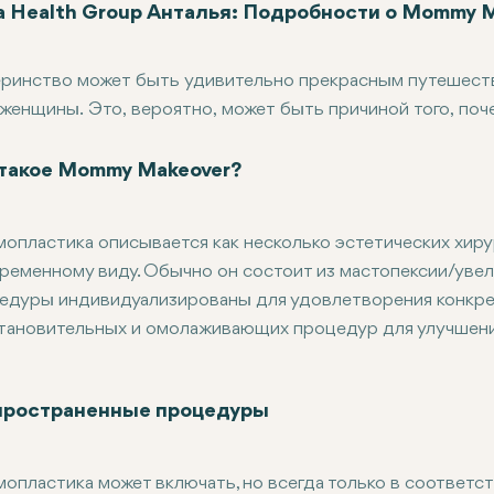
ra Health Group Анталья: Подробности о Mommy 
ринство может быть удивительно прекрасным путешестви
 женщины. Это, вероятно, может быть причиной того, по
ктуре своего тела после беременности, родов и лактации.
твительные состояния матерей и предлагаем им так наз
 такое Mommy Makeover?
етическую хирургию, направленную на восстановление ф
.
опластика описывается как несколько эстетических хиру
ременному виду. Обычно он состоит из мастопексии/увел
опластика обычно состоит из нескольких хирургических к
едуры индивидуализированы для удовлетворения конкре
минопластика и липосакция, которые индивидуально под
тановительных и омолаживающих процедур для улучшени
ми, которые беспокоят маму. В Alara Health Group наша 
видуальное внимание каждому пациенту, чтобы она могла
х потребностей и целей.
пространенные процедуры
опластика может включать, но всегда только в соответс