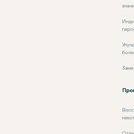
знач
Инди
перс
Улуч
боле
Заме
Про
Восс
неко
Отды