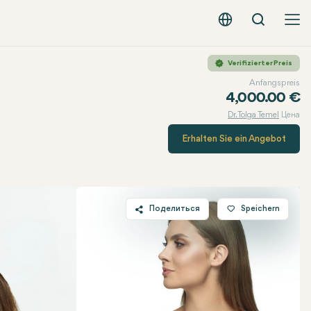
Вызов
Русский - EUR
Verifizierter Preis
Anfangspreis
4,000.00 €
Dr. Tolga Temel
Цена
Erhalten Sie ein Angebot
Поделиться
Speichern
Twitter
Facebook
Linkedin
WhatsApp