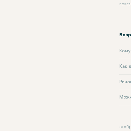
показ
Вопр
Кому
Как 
Рино
Можн
отобр