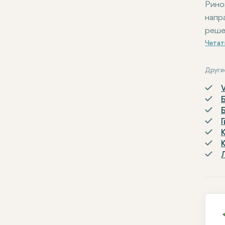
Рино
напр
реше
Друг