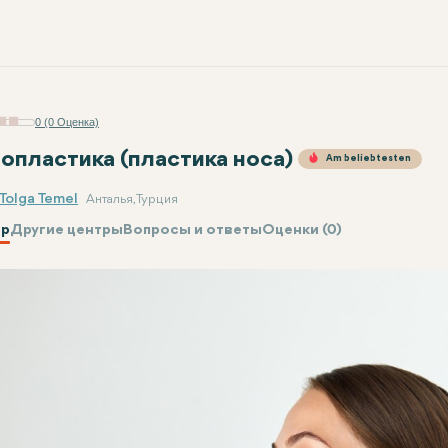
0 (0 Оценка)
опластика (пластика носа)
Am beliebtesten
 Tolga Temel
Анталья, Турция
р
Другие центры
Вопросы и ответы
Оценки (0)