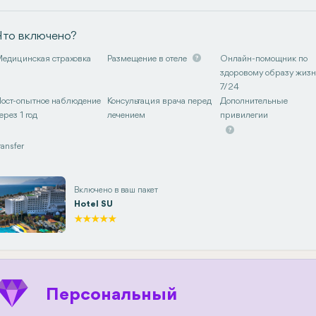
Что включено?
едицинская страховка
Размещение в отеле
Онлайн-помощник по
здоровому образу жиз
7/24
ост-опытное наблюдение
Консультация врача перед
Дополнительные
ерез 1 год
лечением
привилегии
ransfer
Включено в ваш пакет
Hotel SU
Персональный