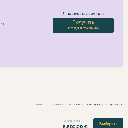
Для начальных цен
Получить
ние
предложение
ет
для :обслуживания есть
не только :центр подсчета
Anfangspreis
Выбирать
6,500.00 €