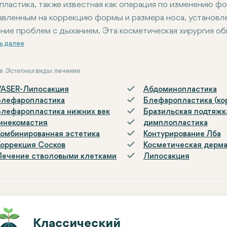
пластика, также известная как операция по изменению ф
авленным на коррекцию формы и размера носа, установле
ние проблем с дыханием. Эта косметическая хирургия об
ие
Эстетика
виды лечения
VASER-Липосакция
Абдоминопластика
Блефаропластика
Блефаропластика (ко
Блефаропластика нижних век
Бразильская подтяжк
Гинекомастия
димплопластика
Комбинированная эстетика
Контурирование Лба
Коррекция Сосков
Косметическая дерм
Лечение стволовыми клетками
Липосакция
Классический