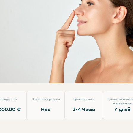
пластика (пластика носа)
Dr. Tolga Temel
nfangspreis
Связанный раздел
Время работы
Продолжительно
проживания
000.00 €
Нос
3-4 Часы
7 дней