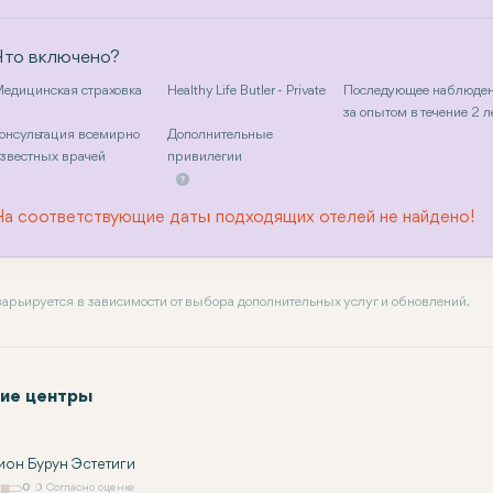
Что включено?
едицинская страховка
Healthy Life Butler - Private
Последующее наблюде
за опытом в течение 2 л
онсультация всемирно
Дополнительные
звестных врачей
привилегии
На соответствующие даты подходящих отелей не найдено!
 варьируется в зависимости от выбора дополнительных услуг и обновлений.
ие центры
ион Бурун Эстетиги
0
0 Согласно оценке