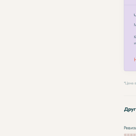
М
К
и
* Цена
Друг
Ревиз