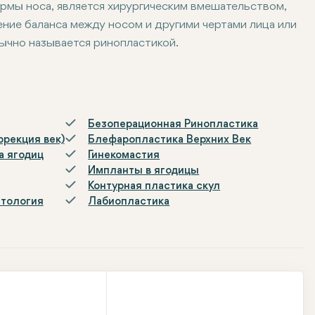
ормы носа, является хирургическим вмешательством,
ние баланса между носом и другими чертами лица или
ычно называется ринопластикой.
Безоперационная Ринопластика
ррекция век)
Блефаропластика Верхних Век
а ягодиц
Гинекомастия
Импланты в ягодицы
Контурная пластика скул
атология
Лабиопластика