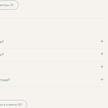
ентры (1)
а?
и?
тике?
ы и ответы (5)