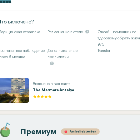
Что включено?
едицинская страховка
Размещение в отеле
Онлайн-помощник по
здоровому образу жиз
9/5
ост-опытное наблюдение
Дополнительные
Transfer
ерез 6 месяца
привилегии
Включено в ваш пакет
The Marmara Antalya
Премиум
Am beliebtesten