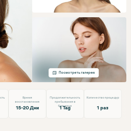
Telegram
Электронная почта
Посмотреть галерею
сть
Время
Продолжительность
Количество процедур
восстановления
пребывания в
больнице
15-20 Дни
1 Tag
1 раз