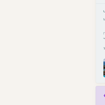
М
П
ч
T