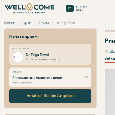
Быстрое
меню
Startseite
Турция
Анталья
Dr. Tolga Temel
Начать прием
Рин
расположение
Dr.
Dr. Tolga Temel
Обзо
Muratpaşa, Анталья, Турция
Услуга
Ринопластика (пластика носа)
Ринопластика
Erhalten Sie ein Angebot