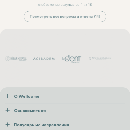
отображение результатов 4 из 18
Посмотреть все вопросы и ответы (14)
О Wellcome
О нас
Ознакомиться
Пресса
Здоровье
Ресурсы и политика
Популярные направления
Wellness
посмотреть все
Карьера