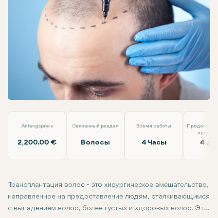
Linkedin
WhatsApp
Telegram
Электронная почта
Пересадка волос
Dr. Tolga Temel
Anfangspreis
Связанный раздел
Время работы
Продолжите
прожив
2,200.00 €
Волосы
4 Часы
4 дн
Трансплантация волос - это хирургическое вмешательство,
направленное на предоставление людям, сталкивающимся
с выпадением волос, более густых и здоровых волос. Эта