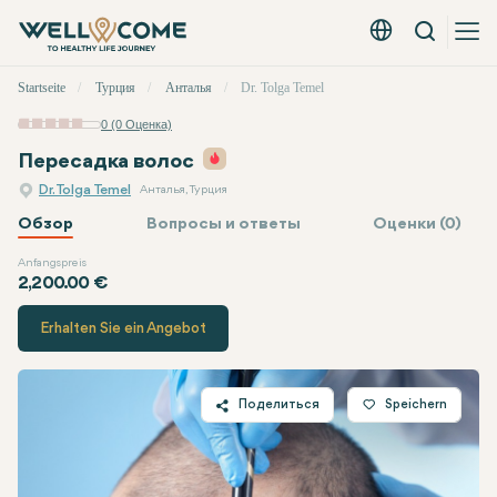
Вызов
Русский - EUR
Быстрое
Startseite
Турция
Анталья
Dr. Tolga Temel
меню
0 (0 Оценка)
Am beliebtesten
Специальный пакет услуг
Пересадка волос
Dr. Tolga Temel
Анталья, Турция
Обзор
Вопросы и ответы
Оценки (0)
Anfangspreis
Dr. Tolga Temel
Цена
2,200.00 €
Erhalten Sie ein Angebot
Поделиться
Speichern
Twitter
Facebook