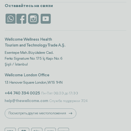
Турция
Размещение
Оставайтесь на связи
Безопасность
Antalya
Достопримечательности
Контакты
Istanbul
Отзывы
Life Platform
Wellcome Wellness Health
Tourism and Technology Trade A.Ş.
Esentepe Mah. Büyükdere Cad.
Ferko Signature No: 175 İç Kapı No: 6
Şişli / İstanbul
Wellcome London Office
13 Hanover Square London, W1S 1HN
+44 740 394 0025
Пн-Пят 08:30 до 17:00
help@thewellcome.com
Служба поддержки 7/24
Посмотреть другие местоположения