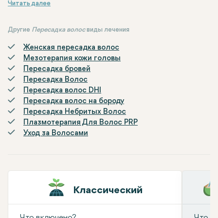
процедура обычно включает в себя пересадку волосяных
фолликулов, взятых с задней или боковой части головы, в
области с облысением или прореживанием волос.
Другие
Пересадка волос
виды лечения
Женская пересадка волос
Мезотерапия кожи головы
Пересадка бровей
Пересадка Волос
Пересадка волос DHI
Пересадка волос на бороду
Пересадка Небритых Волос
Плазмотерапия Для Волос PRP
Уход за Волосами
Классический
Что включено?
Что в