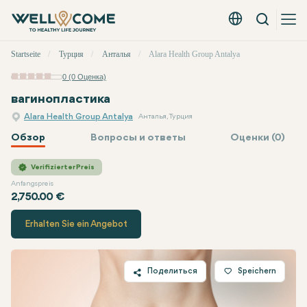
Вызов
Русский - EUR
Быстрое
Startseite
Турция
Анталья
Alara Health Group Antalya
меню
0 (0 Оценка)
вагинопластика
Alara Health Group Antalya
Анталья, Турция
Обзор
Вопросы и ответы
Оценки (0)
Alara Health Group
Цена
Verifizierter Preis
Anfangspreis
2,750.00 €
Erhalten Sie ein Angebot
Поделиться
Speichern
Twitter