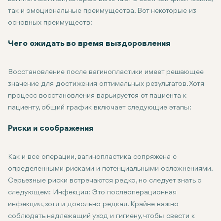
так и эмоциональные преимущества. Вот некоторые из
основных преимуществ:
Повышенное сексуальное удовлетворение: Подтягивание сте
Чего ожидать во время выздоровления
Подтянутое влагалище: Женщины, страдающие от дряблости 
Повышение уверенности в себе: Многие женщины чувствуют с
Восстановление после вагинопластики имеет решающее
Общее улучшение внешнего вида и функциональности влагал
значение для достижения оптимальных результатов. Хотя
процесс восстановления варьируется от пациента к
пациенту, общий график включает следующие этапы:
Непосредственный послеоперационный период: Сразу после 
Риски и соображения
1-2-я неделя: На начальном этапе восстановления рекоменду
Неделя 3-6: В течение этого периода большая часть отеков и
Как и все операции, вагинопластика сопряжена с
Неделя 6-12: К этому времени пациентки могут вернуться к 
определенными рисками и потенциальными осложнениями.
Важно посещать последующие консультации с хирургом, что
Серьезные риски встречаются редко, но следует знать о
следующем: Инфекция: Это послеоперационная
инфекция, хотя и довольно редкая. Крайне важно
соблюдать надлежащий уход и гигиену, чтобы свести к