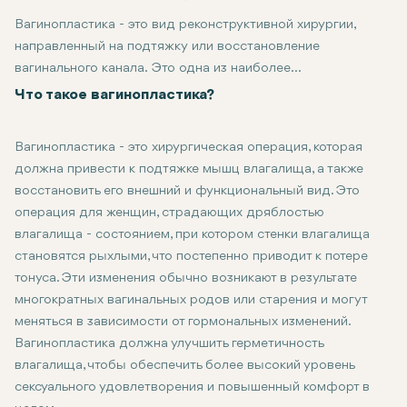
Вагинопластика - это вид реконструктивной хирургии,
направленный на подтяжку или восстановление
вагинального канала. Это одна из наиболее
распространенных операций для женщин, которые
Что такое вагинопластика?
страдают от дряблости влагалища из-за родов, старения
и других факторов. Процедура может повысить как
Вагинопластика - это хирургическая операция, которая
физический комфорт, так и уверенность в себе, повысить
должна привести к подтяжке мышц влагалища, а также
сексуальное удовлетворение и общее качество жизни. В
восстановить его внешний и функциональный вид. Это
этом руководстве мы расскажем о преимуществах самой
операция для женщин, страдающих дряблостью
процедуры и о том, чего вы можете ожидать до и после
влагалища - состоянием, при котором стенки влагалища
операции вагинопластики.
становятся рыхлыми, что постепенно приводит к потере
тонуса. Эти изменения обычно возникают в результате
многократных вагинальных родов или старения и могут
меняться в зависимости от гормональных изменений.
Вагинопластика должна улучшить герметичность
влагалища, чтобы обеспечить более высокий уровень
сексуального удовлетворения и повышенный комфорт в