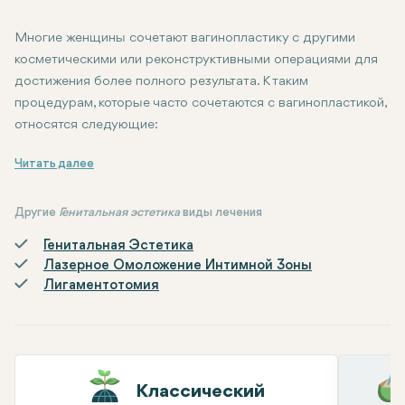
Многие женщины сочетают вагинопластику с другими
косметическими или реконструктивными операциями для
достижения более полного результата. К таким
процедурам, которые часто сочетаются с вагинопластикой,
относятся следующие:
Лабиопластика: Хирургическая операция, направленная на и
Заключение: Новое начало для здоровья влагалища
Вагинопластика - это эффективная процедура для женщин, ко
Перинеопластика: Для восстановления промежности, которая
Муспластика: операция на лобке для улучшения формы - обыч
Другие
Генитальная эстетика
виды лечения
Сочетание этих процедур может улучшить как эстетические,
Генитальная Эстетика
Лазерное Омоложение Интимной Зоны
Лигаментотомия
Классический