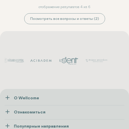
отображение результатов 4 из 6
Посмотреть все вопросы и ответы (2)
О Wellcome
О нас
Ознакомиться
Пресса
Здоровье
Ресурсы и политика
Популярные направления
Wellness