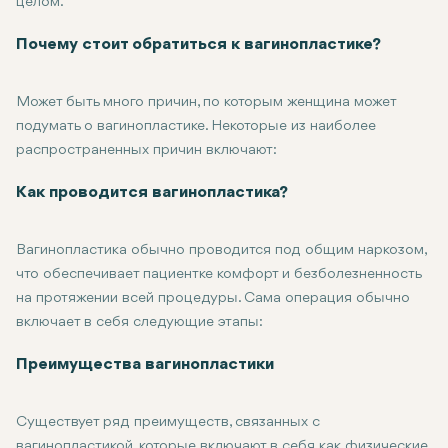
целом.
Это может заключаться в удалении лишних тканей, подтяжке 
Почему стоит обратиться к вагинопластике?
Может быть много причин, по которым женщина может
подумать о вагинопластике. Некоторые из наиболее
распространенных причин включают:
Дряблость влагалища обычно развивается у женщин после мно
Как проводится вагинопластика?
Сексуальный дискомфорт: Женщины, которые испытывают сниж
Решая эти проблемы, вагинопластика может улучшить уверенн
Вагинопластика обычно проводится под общим наркозом,
что обеспечивает пациентке комфорт и безболезненность
на протяжении всей процедуры. Сама операция обычно
включает в себя следующие этапы:
Разрезы: Хирург делает небольшие надрезы на стенках влагал
Преимущества вагинопластики
Удаление тканей и подтяжка: Хирург удаляет излишки ткани и
Наложение швов: Затем хирург тщательно зашивает все разре
Существует ряд преимуществ, связанных с
вагинопластикой, которые включают в себя как физические,