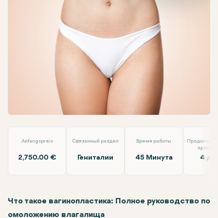
Facebook
Linkedin
WhatsApp
Telegram
Электронная почта
вагинопластика
Alara Health Group Antalya
Anfangspreis
Связанный раздел
Время работы
Продолжите
прожив
2,750.00 €
Гениталии
45 Минута
4 дн
Что такое вагинопластика: Полное руководство по
омоложению влагалища