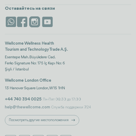
посмотреть все
Карьера
Турция
Размещение
Оставайтесь на связи
Безопасность
Antalya
Достопримечательности
Контакты
Istanbul
Отзывы
Life Platform
Wellcome Wellness Health
Tourism and Technology Trade A.Ş.
Esentepe Mah. Büyükdere Cad.
Ferko Signature No: 175 İç Kapı No: 6
Şişli / İstanbul
Wellcome London Office
13 Hanover Square London, W1S 1HN
+44 740 394 0025
Пн-Пят 08:30 до 17:00
help@thewellcome.com
Служба поддержки 7/24
Посмотреть другие местоположения