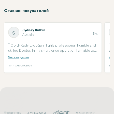
Отзывы покупателей
Sydney Bulbul
S
5
/5
Australia
Op dr Kadir Erdoğan Highly professional, humble and
I
skilled Doctor. In my smart lense operation I am able to
sur
see clearly without wearing my multifocal glasses.
The
pro
yea
Tarih :
09/08/2024
Tari
did
ext
Tur
you
cli
sur