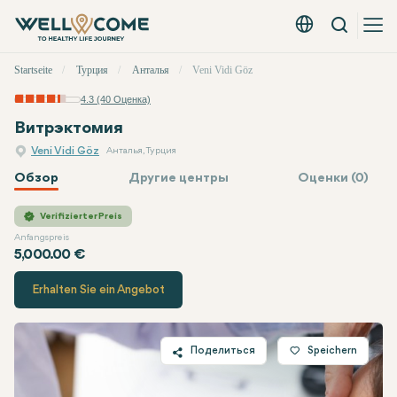
Вызов
Русский - EUR
Быстрое
Startseite
Турция
Анталья
Veni Vidi Göz
меню
4.3 (40 Оценка)
Витрэктомия
Veni Vidi Göz
Анталья, Турция
Обзор
Другие центры
Оценки (0)
Veni Vidi Göz
Цена
Verifizierter Preis
Anfangspreis
5,000.00 €
Erhalten Sie ein Angebot
Поделиться
Speichern
Twitter