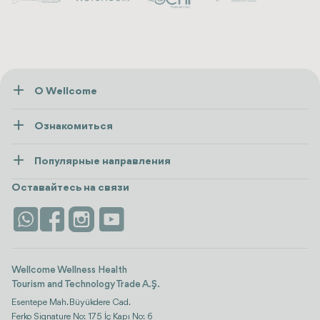
О Wellcome
О нас
Ознакомиться
Пресса
Здоровье
Ресурсы и политика
Популярные направления
Wellness
посмотреть все
Карьера
Турция
Размещение
Оставайтесь на связи
Безопасность
Antalya
Достопримечательности
Контакты
Istanbul
Отзывы
Life Platform
Wellcome Wellness Health
Tourism and Technology Trade A.Ş.
Esentepe Mah. Büyükdere Cad.
Ferko Signature No: 175 İç Kapı No: 6