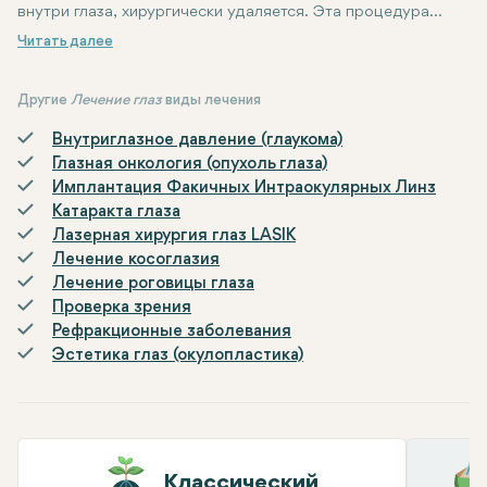
внутри глаза, хирургически удаляется. Эта процедура
обычно выполняется для лечения таких состояний, как
отслоение сетчатки, разрывы сетчатки,
витреоретинальные заболевания или тяжелые травмы
Другие
Лечение глаз
виды лечения
глаза. Витрэктомия помогает снизить кровотечение или
Внутриглазное давление (глаукома)
воспаление внутри глаза, обеспечивает восстановление
Глазная онкология (опухоль глаза)
сетчатки и необходима для сохранения или
Имплантация Факичных Интраокулярных Линз
восстановления зрения. Процедура выполняется с
Катаракта глаза
использованием микрохирургических инструментов и
Лазерная хирургия глаз LASIK
обычно проводится под местным или общим наркозом.
Лечение косоглазия
Лечение роговицы глаза
Проверка зрения
Рефракционные заболевания
Эстетика глаз (окулопластика)
Классический