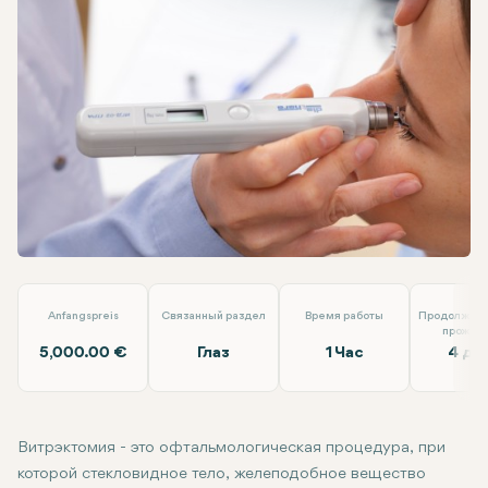
Facebook
Linkedin
WhatsApp
Telegram
Электронная почта
Витрэктомия
Veni Vidi Göz
Anfangspreis
Связанный раздел
Время работы
Продолжите
прожив
5,000.00 €
Глаз
1 Час
4 дн
Витрэктомия - это офтальмологическая процедура, при
которой стекловидное тело, желеподобное вещество