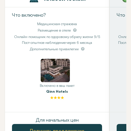
Что включено?
Что в
Медицинская страховка
Размещение в отеле
Онлайн-помощник по здоровому образу жизни 9/5
Онлайн
Пост-опытное наблюдение через 6 месяца
Последу
Дополнительные привилегии
Включено в ваш пакет
Qinn Hotels
Для начальных цен