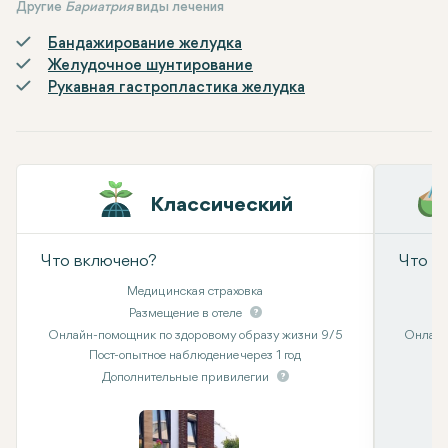
Другие
Бариатрия
виды лечения
Бандажирование желудка
Желудочное шунтирование
Рукавная гастропластика желудка
Классический
Что включено?
Что в
Медицинская страховка
Размещение в отеле
Онлайн-помощник по здоровому образу жизни 9/5
Онлайн
Пост-опытное наблюдение через 1 год
Дополнительные привилегии