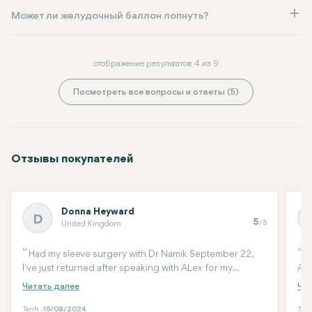
Может ли желудочный баллон лопнуть?
отображение результатов 4 из 9
Посмотреть все вопросы и ответы (5)
Отзывы покупателей
Donna Heyward
D
5
/5
United Kingdom
Had my sleeve surgery with Dr Namik September 22,
W
I've just returned after speaking with ALex for my
Ant
mummy makeover.Clinic antalya recommended my
Cou
surgeon Dr Arif and from our 1st consultation I knew I
sur
was going to be in good hands again. Im one week post
ari
Tarih :
15/08/2024
Tari