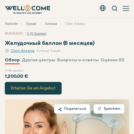
Вызов
Русский - EUR
Быстрое
Startseite
Турция
Анталья
Clinic Antalya
меню
0 (0 Оценка)
Желудочный баллон (6 месяцев)
Clinic Antalya
Анталья, Турция
Обзор
Другие центры
Вопросы и ответы
Оценки (0)
Anfangspreis
Clinic Antalya
Цена
1,200.00 €
Erhalten Sie ein Angebot
Поделиться
Speichern
Twitter
Facebook