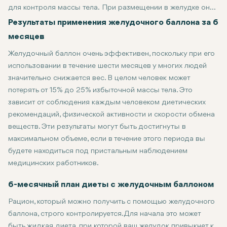
для контроля массы тела. При размещении в желудке он
помогает создать ощущение сытости и, следовательно,
Для многих людей шесть месяцев - это значительное достижен
Результаты применения желудочного баллона за 6
свести к минимуму общее потребление пищи. Применение,
месяцев
как правило, рекомендуется в течение шести месяцев и
Желудочный баллон очень эффективен, поскольку при его
может существенно повлиять на снижение веса и общее
использовании в течение шести месяцев у многих людей
состояние здоровья пациента. В течение шести месяцев
значительно снижается вес. В целом человек может
было бы важно понять последствия, преимущества и
потерять от 15% до 25% избыточной массы тела. Это
побочные эффекты такого подхода.
зависит от соблюдения каждым человеком диетических
рекомендаций, физической активности и скорости обмена
веществ. Эти результаты могут быть достигнуты в
максимальном объеме, если в течение этого периода вы
будете находиться под пристальным наблюдением
медицинских работников.
6-месячный план диеты с желудочным баллоном
Рацион, который можно получить с помощью желудочного
баллона, строго контролируется. Для начала это может
быть жидкая диета, при которой ваш желудок привыкнет к