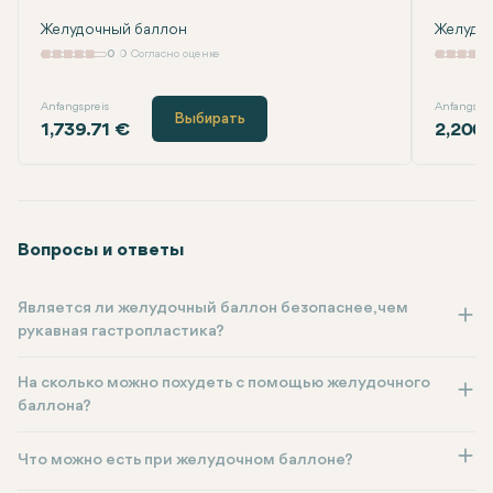
Желудочный баллон
Желудоч
0
0 Согласно оценке
Anfangspreis
Anfangspre
Выбирать
1,739.71 €
2,200.
Вопросы и ответы
Является ли желудочный баллон безопаснее, чем
рукавная гастропластика?
На сколько можно похудеть с помощью желудочного
баллона?
Что можно есть при желудочном баллоне?