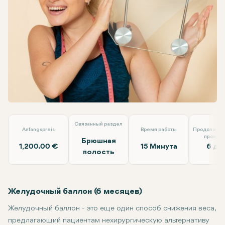
Linkedin
WhatsApp
Telegram
Электронная почта
Желудочный баллон (6 месяцев)
Clinic Antalya
Связанный раздел
Anfangspreis
Время работы
Продолжите
прожив
Брюшная
1,200.00 €
15 Минута
6 дн
полость
Желудочный баллон (6 месяцев)
Желудочный баллон - это еще один способ снижения веса,
предлагающий пациентам нехирургическую альтернативу