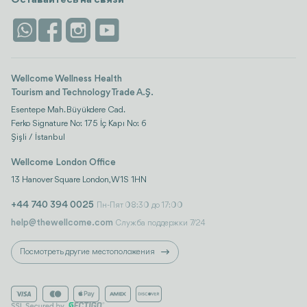
Оставайтесь на связи
Безопасность
Antalya
Достопримечательности
Контакты
Istanbul
Отзывы
Life Platform
Wellcome Wellness Health
Tourism and Technology Trade A.Ş.
Esentepe Mah. Büyükdere Cad.
Ferko Signature No: 175 İç Kapı No: 6
Şişli / İstanbul
Wellcome London Office
13 Hanover Square London, W1S 1HN
+44 740 394 0025
Пн-Пят 08:30 до 17:00
help@thewellcome.com
Служба поддержки 7/24
Посмотреть другие местоположения