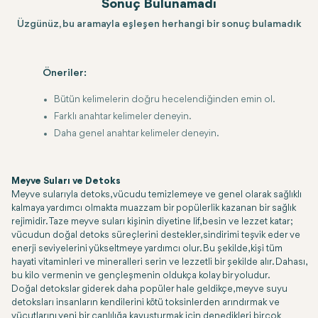
Sonuç Bulunamadı
Üzgünüz, bu aramayla eşleşen herhangi bir sonuç bulamadık
Öneriler:
Bütün kelimelerin doğru hecelendiğinden emin ol.
Farklı anahtar kelimeler deneyin.
Daha genel anahtar kelimeler deneyin.
Meyve Suları ve Detoks
Meyve sularıyla detoks, vücudu temizlemeye ve genel olarak sağlıklı
kalmaya yardımcı olmakta muazzam bir popülerlik kazanan bir sağlık
rejimidir. Taze meyve suları kişinin diyetine lif, besin ve lezzet katar;
vücudun doğal detoks süreçlerini destekler, sindirimi teşvik eder ve
enerji seviyelerini yükseltmeye yardımcı olur. Bu şekilde, kişi tüm
hayati vitaminleri ve mineralleri serin ve lezzetli bir şekilde alır. Dahası,
bu kilo vermenin ve gençleşmenin oldukça kolay bir yoludur.
Doğal detokslar giderek daha popüler hale geldikçe, meyve suyu
detoksları insanların kendilerini kötü toksinlerden arındırmak ve
vücutlarını yeni bir canlılığa kavuşturmak için denedikleri birçok