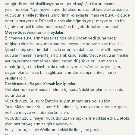
zengindir ve detoksifikasyona ve genel sağlığın korunmasına
yardımcı olur. Yeşil meyve suyu detoksunun temel faydaları arasında
vücudun alkalileştirilmesi, sindirimin kolaylaştırılması ve büyük ölçüde
enerji artışı yer alır. Düzenli olarak alındığında, yeşil meyve suları bir
kişinin dengeli beslenmesine sağlıklı bir şekilde katkıda bulunabilir.
Meyve Suyu Arınmasının Faydaları
Bir meyve suyu arınması sırasında, bir günden yedi güne kadar
değişen bir süre boyunca sadece meyve ve sebze suları tüketilir.
İyileştirilmiş sindirim, daha fazla enerji ve daha temiz bir cilt, meyve
suyu arınmasının avantajları olarak kabul edilir. Meyve suyu arınmaları
ayrıca, yalnızca temel besinleri içeren düşük kalorili alımlardan
oluştuğu için kilo kaybını da destekleyecektir. Ancak bu yaklaşım,
uygun planlama ve bir sağlık uzmanından danışmanlık alınarak
yapılmalıdır.
Detoksunuzu Başarılı Kılmak İçin İpuçları
Detoksunuzu çok başarılı kılmak için, aşağıdaki ipuçlarını aklınızda
bulundurun:
Vücudunuzu Sulayın: Detoks suyunun yanı sıra bol su için.
Taze Malzemeler Kullanın: Etkili olması için meyve sularında organik
ve taze meyve ve sebzeler kullanın.
Vücudunuzu Dinleyin: Vücudunuza ve tepkilerine dikkat edin. Detoks
planınızı ihtiyaçlarınıza göre ayarlayın.
En iyi sonuçlar için Wellcome ekibi ile iletişime geçin.