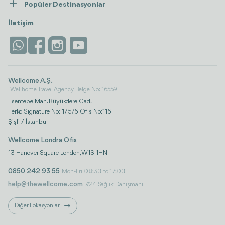
Popüler Destinasyonlar
Wellness
Tümünü Gör
Türkiye
Konaklama
İletişim
Antalya
Life Platform
İstanbul
Wellcome A.Ş.
Wellhome Travel Agency Belge No: 16559
Esentepe Mah. Büyükdere Cad.
Ferko Signature No: 175/6 Ofis No:116
Şişli / İstanbul
Wellcome Londra Ofis
13 Hanover Square London, W1S 1HN
0850 242 93 55
Mon-Fri 08:30 to 17:00
help@thewellcome.com
7/24 Sağlık Danışmanı
Diğer Lokasyonlar