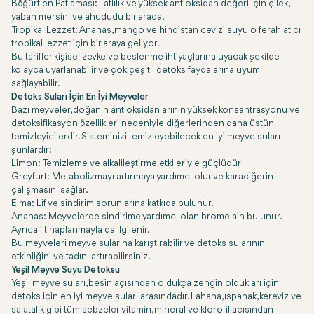
Böğürtlen Patlaması: Tatlılık ve yüksek antioksidan değeri için çilek,
yaban mersini ve ahududu bir arada.
Tropikal Lezzet: Ananas, mango ve hindistan cevizi suyu o ferahlatıcı
tropikal lezzet için bir araya geliyor.
Bu tarifler kişisel zevke ve beslenme ihtiyaçlarına uyacak şekilde
kolayca uyarlanabilir ve çok çeşitli detoks faydalarına uyum
sağlayabilir.
Detoks Suları İçin En İyi Meyveler
Bazı meyveler, doğanın antioksidanlarının yüksek konsantrasyonu ve
detoksifikasyon özellikleri nedeniyle diğerlerinden daha üstün
temizleyicilerdir. Sisteminizi temizleyebilecek en iyi meyve suları
şunlardır:
Limon: Temizleme ve alkalileştirme etkileriyle güçlüdür
Greyfurt: Metabolizmayı artırmaya yardımcı olur ve karaciğerin
çalışmasını sağlar.
Elma: Lif ve sindirim sorunlarına katkıda bulunur.
Ananas: Meyvelerde sindirime yardımcı olan bromelain bulunur.
Ayrıca iltihaplanmayla da ilgilenir.
Bu meyveleri meyve sularına karıştırabilir ve detoks sularının
etkinliğini ve tadını artırabilirsiniz.
Yeşil Meyve Suyu Detoksu
Yeşil meyve suları, besin açısından oldukça zengin oldukları için
detoks için en iyi meyve suları arasındadır. Lahana, ıspanak, kereviz ve
salatalık gibi tüm sebzeler vitamin, mineral ve klorofil açısından