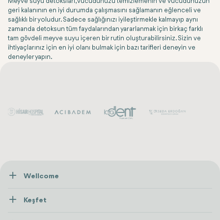
Meyve suyu detoksları, vücudunuzu temizlemenin ve vücudunuzun
geri kalanının en iyi durumda çalışmasını sağlamanın eğlenceli ve
sağlıklı bir yoludur. Sadece sağlığınızı iyileştirmekle kalmayıp aynı
zamanda detoksun tüm faydalarından yararlanmak için birkaç farklı
tam gövdeli meyve suyu içeren bir rutin oluşturabilirsiniz. Sizin ve
ihtiyaçlarınız için en iyi olanı bulmak için bazı tarifleri deneyin ve
deneyler yapın.
Wellcome
Hakkımızda
Keşfet
İletişim
Tedaviler