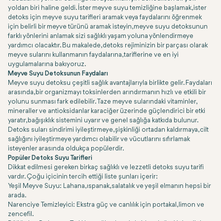
yoldan biri haline geldi. İster meyve suyu temizliğine başlamak, ister
detoks için meyve suyu tarifleri aramak veya faydalarını öğrenmek
için belirli bir meyve türünü aramak isteyin, meyve suyu detoksunun
farklı yönlerini anlamak sizi sağlıklı yaşam yoluna yönlendirmeye
yardımcı olacaktır. Bu makalede, detoks rejiminizin bir parçası olarak
meyve sularını kullanmanın faydalarına, tariflerine ve en iyi
uygulamalarına bakıyoruz.
Meyve Suyu Detoksunun Faydaları
Meyve suyu detoksu çeşitli sağlık avantajlarıyla birlikte gelir. Faydaları
arasında, bir organizmayı toksinlerden arındırmanın hızlı ve etkili bir
yolunu sunması fark edilebilir. Taze meyve sularındaki vitaminler,
mineraller ve antioksidanlar karaciğer üzerinde güçlendirici bir etki
yaratır, bağışıklık sistemini uyarır ve genel sağlığa katkıda bulunur.
Detoks suları sindirimi iyileştirmeye, şişkinliği ortadan kaldırmaya, cilt
sağlığını iyileştirmeye yardımcı olabilir ve vücutlarını sıfırlamak
isteyenler arasında oldukça popülerdir.
Popüler Detoks Suyu Tarifleri
Dikkat edilmesi gereken birkaç sağlıklı ve lezzetli detoks suyu tarifi
vardır. Çoğu içicinin tercih ettiği liste şunları içerir:
Yeşil Meyve Suyu: Lahana, ıspanak, salatalık ve yeşil elmanın hepsi bir
arada.
Narenciye Temizleyici: Ekstra güç ve canlılık için portakal, limon ve
zencefil.