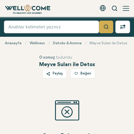
Arama
Türkçe - EUR
Hızlı
Menü
Ara
Anasayfa
Wellness
Detoks & Arınma
Meyve Suları ile Detox
0 sonuç
bulundu
Meyve Suları ile Detox
Paylaş
Beğen
Twitter
Facebook
Linkedin
WhatsApp
Telegram
E-posta