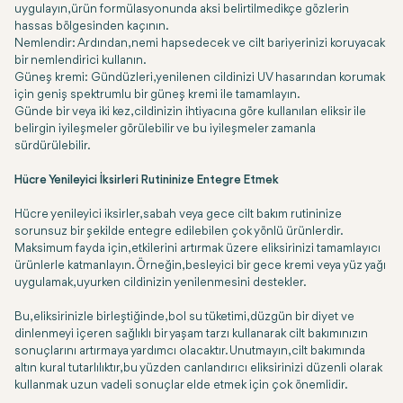
uygulayın, ürün formülasyonunda aksi belirtilmedikçe gözlerin
hassas bölgesinden kaçının.
Nemlendir: Ardından, nemi hapsedecek ve cilt bariyerinizi koruyacak
bir nemlendirici kullanın.
Güneş kremi: Gündüzleri, yenilenen cildinizi UV hasarından korumak
için geniş spektrumlu bir güneş kremi ile tamamlayın.
Günde bir veya iki kez, cildinizin ihtiyacına göre kullanılan eliksir ile
belirgin iyileşmeler görülebilir ve bu iyileşmeler zamanla
sürdürülebilir.
Hücre Yenileyici İksirleri Rutininize Entegre Etmek
Hücre yenileyici iksirler, sabah veya gece cilt bakım rutininize
sorunsuz bir şekilde entegre edilebilen çok yönlü ürünlerdir.
Maksimum fayda için, etkilerini artırmak üzere eliksirinizi tamamlayıcı
ürünlerle katmanlayın. Örneğin, besleyici bir gece kremi veya yüz yağı
uygulamak, uyurken cildinizin yenilenmesini destekler.
Bu, eliksirinizle birleştiğinde, bol su tüketimi, düzgün bir diyet ve
dinlenmeyi içeren sağlıklı bir yaşam tarzı kullanarak cilt bakımınızın
sonuçlarını artırmaya yardımcı olacaktır. Unutmayın, cilt bakımında
altın kural tutarlılıktır, bu yüzden canlandırıcı eliksirinizi düzenli olarak
kullanmak uzun vadeli sonuçlar elde etmek için çok önemlidir.