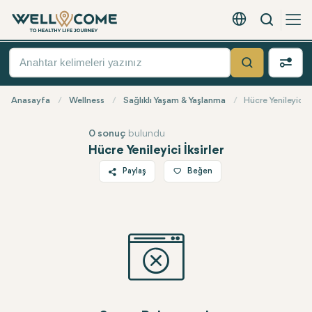
Arama
Türkçe - EUR
Hızlı
Menü
Ara
Anasayfa
Wellness
Sağlıklı Yaşam & Yaşlanma
Hücre Yenileyici İk
0 sonuç
bulundu
Hücre Yenileyici İksirler
Paylaş
Beğen
Twitter
Facebook
Linkedin
WhatsApp
Telegram
E-posta