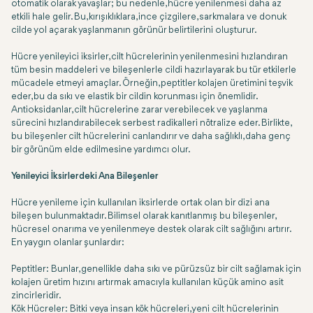
otomatik olarak yavaşlar; bu nedenle, hücre yenilenmesi daha az
etkili hale gelir. Bu, kırışıklıklara, ince çizgilere, sarkmalara ve donuk
cilde yol açarak yaşlanmanın görünür belirtilerini oluşturur.
Hücre yenileyici iksirler, cilt hücrelerinin yenilenmesini hızlandıran
tüm besin maddeleri ve bileşenlerle cildi hazırlayarak bu tür etkilerle
mücadele etmeyi amaçlar. Örneğin, peptitler kolajen üretimini teşvik
eder, bu da sıkı ve elastik bir cildin korunması için önemlidir.
Antioksidanlar, cilt hücrelerine zarar verebilecek ve yaşlanma
sürecini hızlandırabilecek serbest radikalleri nötralize eder. Birlikte,
bu bileşenler cilt hücrelerini canlandırır ve daha sağlıklı, daha genç
bir görünüm elde edilmesine yardımcı olur.
Yenileyici İksirlerdeki Ana Bileşenler
Hücre yenileme için kullanılan iksirlerde ortak olan bir dizi ana
bileşen bulunmaktadır. Bilimsel olarak kanıtlanmış bu bileşenler,
hücresel onarıma ve yenilenmeye destek olarak cilt sağlığını artırır.
En yaygın olanlar şunlardır:
Peptitler: Bunlar, genellikle daha sıkı ve pürüzsüz bir cilt sağlamak için
kolajen üretim hızını artırmak amacıyla kullanılan küçük amino asit
zincirleridir.
Kök Hücreler: Bitki veya insan kök hücreleri, yeni cilt hücrelerinin