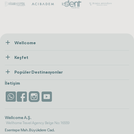
Wellcome
Hakkımızda
Keşfet
İletişim
Tedaviler
Popüler Destinasyonlar
Wellness
Tümünü Gör
Türkiye
Konaklama
İletişim
Antalya
Life Platform
İstanbul
Wellcome A.Ş.
Wellhome Travel Agency Belge No: 16559
Esentepe Mah. Büyükdere Cad.