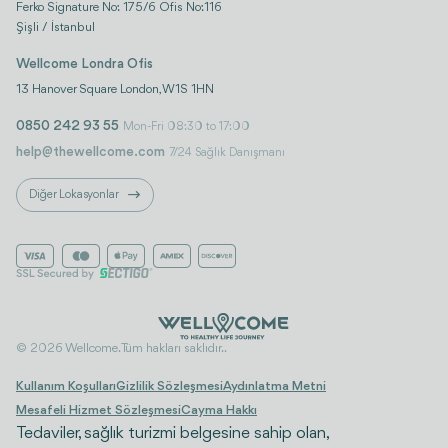
Ferko Signature No: 175/6 Ofis No:116
Şişli / İstanbul
Wellcome Londra Ofis
13 Hanover Square London, W1S 1HN
0850 242 93 55
Mon-Fri 08:30 to 17:00
help@thewellcome.com
7/24 Sağlık Danışmanı
Diğer Lokasyonlar
© 2026 Wellcome. Tüm hakları saklıdır..
Kullanım Koşulları
Gizlilik Sözleşmesi
Aydınlatma Metni
Mesafeli Hizmet Sözleşmesi
Cayma Hakkı
Tedaviler, sağlık turizmi belgesine sahip olan,