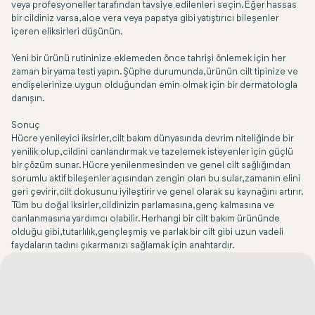
veya profesyoneller tarafından tavsiye edilenleri seçin. Eğer hassas
bir cildiniz varsa, aloe vera veya papatya gibi yatıştırıcı bileşenler
içeren eliksirleri düşünün.
Yeni bir ürünü rutininize eklemeden önce tahrişi önlemek için her
zaman bir yama testi yapın. Şüphe durumunda, ürünün cilt tipinize ve
endişelerinize uygun olduğundan emin olmak için bir dermatologla
danışın.
Sonuç
Hücre yenileyici iksirler, cilt bakım dünyasında devrim niteliğinde bir
yenilik olup, cildini canlandırmak ve tazelemek isteyenler için güçlü
bir çözüm sunar. Hücre yenilenmesinden ve genel cilt sağlığından
sorumlu aktif bileşenler açısından zengin olan bu sular, zamanın elini
geri çevirir, cilt dokusunu iyileştirir ve genel olarak su kaynağını artırır.
Tüm bu doğal iksirler, cildinizin parlamasına, genç kalmasına ve
canlanmasına yardımcı olabilir. Herhangi bir cilt bakım ürününde
olduğu gibi, tutarlılık, gençleşmiş ve parlak bir cilt gibi uzun vadeli
faydaların tadını çıkarmanızı sağlamak için anahtardır.