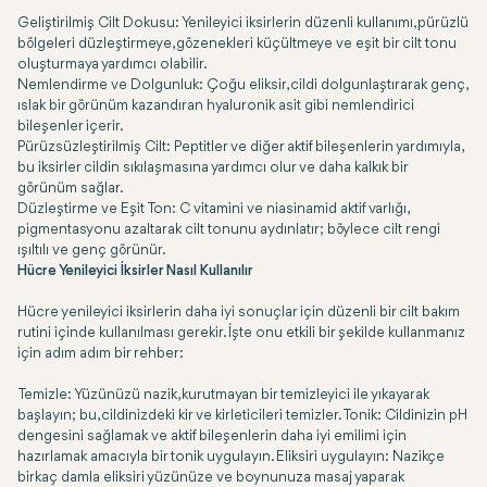
Geliştirilmiş Cilt Dokusu: Yenileyici iksirlerin düzenli kullanımı, pürüzlü
bölgeleri düzleştirmeye, gözenekleri küçültmeye ve eşit bir cilt tonu
oluşturmaya yardımcı olabilir.
Nemlendirme ve Dolgunluk: Çoğu eliksir, cildi dolgunlaştırarak genç,
ıslak bir görünüm kazandıran hyaluronik asit gibi nemlendirici
bileşenler içerir.
Pürüzsüzleştirilmiş Cilt: Peptitler ve diğer aktif bileşenlerin yardımıyla,
bu iksirler cildin sıkılaşmasına yardımcı olur ve daha kalkık bir
görünüm sağlar.
Düzleştirme ve Eşit Ton: C vitamini ve niasinamid aktif varlığı,
pigmentasyonu azaltarak cilt tonunu aydınlatır; böylece cilt rengi
ışıltılı ve genç görünür.
Hücre Yenileyici İksirler Nasıl Kullanılır
Hücre yenileyici iksirlerin daha iyi sonuçlar için düzenli bir cilt bakım
rutini içinde kullanılması gerekir. İşte onu etkili bir şekilde kullanmanız
için adım adım bir rehber:
Temizle: Yüzünüzü nazik, kurutmayan bir temizleyici ile yıkayarak
başlayın; bu, cildinizdeki kir ve kirleticileri temizler. Tonik: Cildinizin pH
dengesini sağlamak ve aktif bileşenlerin daha iyi emilimi için
hazırlamak amacıyla bir tonik uygulayın. Eliksiri uygulayın: Nazikçe
birkaç damla eliksiri yüzünüze ve boynunuza masaj yaparak