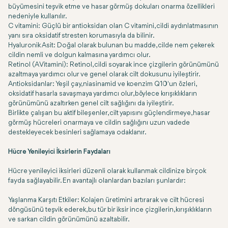
büyümesini teşvik etme ve hasar görmüş dokuları onarma özellikleri
nedeniyle kullanılır.
C vitamini: Güçlü bir antioksidan olan C vitamini, cildi aydınlatmasının
yanı sıra oksidatif stresten korumasıyla da bilinir.
Hyaluronik Asit: Doğal olarak bulunan bu madde, cilde nem çekerek
cildin nemli ve dolgun kalmasına yardımcı olur.
Retinol (A Vitamini): Retinol, cildi soyarak ince çizgilerin görünümünü
azaltmaya yardımcı olur ve genel olarak cilt dokusunu iyileştirir.
Antioksidanlar: Yeşil çay, niasinamid ve koenzim Q10'un özleri,
oksidatif hasarla savaşmaya yardımcı olur, böylece kırışıklıkların
görünümünü azaltırken genel cilt sağlığını da iyileştirir.
Birlikte çalışan bu aktif bileşenler, cilt yapısını güçlendirmeye, hasar
görmüş hücreleri onarmaya ve cildin sağlığını uzun vadede
destekleyecek besinleri sağlamaya odaklanır.
Hücre Yenileyici İksirlerin Faydaları
Hücre yenileyici iksirleri düzenli olarak kullanmak cildinize birçok
fayda sağlayabilir. En avantajlı olanlardan bazıları şunlardır:
Yaşlanma Karşıtı Etkiler: Kolajen üretimini artırarak ve cilt hücresi
döngüsünü teşvik ederek, bu tür bir iksir ince çizgilerin, kırışıklıkların
ve sarkan cildin görünümünü azaltabilir.