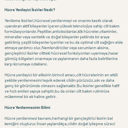
Hücre Yenileyici İksirler Nedir?
Yenileme iksirleri, hücresel yenilenmeyi ve onarımı kasıtlı olarak
uyandıran aktif bileşenler içeren yüksek teknolojiye sahip cilt bakım
formülasyonlarıdır. Peptitler, antioksidanlar, kök hücreler, vitaminler,
mineraller veya sentetik ve doğal bileşenler şeklinde bir araya
getirilmiş çeşitli bileşenler içerirler ve bu da optimal cilt sağlığını elde
etmeye yardımcı olur. Nemlendiriciler veya serumların aksine,
gençleştirici iksirler ciltteki hücresel fonksiyonları uyarmaya, hasar
görmüş bölgeleri onarmaya ve yaşlanmanın daha fazla belirtilerine
karşı korumaya odaklanır.
Hücre yenileyici bir eliksirin birincil amacı, cilt hücrelerinin en etkili
şekilde yenilenmesini teşvik ederek cildin pürüzsüz, sıkı ve daha
genç bir görünümde olmasını sağlamaktır. Bu iksirler genellikle hafif
ve hızlı emilen yapıya sahiptir, bu da onları cilt bakım rutininize
mükemmel bir ek haline getirir.
Hücre Yenilenmesinin Bilimi
Hücre yenilenmesi kavramı, herhangi bir gençleştirici iksirin bel
kemiğini oluşturur. İnsan yaşlandıkça, cildin doğal iyileşme süreci