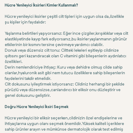
Hücre Yenileyici İksirleri Kimler Kullanmalı?
Hücre yenileyici iksirler çeşitli cilt tipleri için uygun olsa da, özellikle
şu kişiler için faydalıdır:
Yaşlanma belirtileri yaşıyorsanız: Eğer ince çizgiler, kırışıklıklar veya cilt
elastikiyetinde kayıp fark ediyorsanız, bu iksirler yaşlanmanın görünür
etkilerinin bir kısmını tersine çevirmeye yardımcı olabilir.
Donuk veya düzensiz cilt tonu: Ciltteki lekeleri eşitleyip cildinize
ışıltısını geri kazandıracak olan C vitamini gibi bileşenlerin aydınlatıcı
özellikleri.
Derin nemlendiriciye ihtiyaç: Kuru veya dehidre olmuş cilde sahip
olanlar, hyaluronik asit gibi nem tutucu özelliklere sahip bileşenlerin
faydelerini takdir etmelidir.
Cilt dokusunu iyileştirmek istiyorsanız: Cildiniz herhangi bir şekilde
pürüzlü veya düzensizse, canlandırıcı bir eliksir onu düzleştirir ve
genel dokusunu geliştirir.
Doğru Hücre Yenileyici İksiri Seçmek
Hücre yenileyici bir eliksir seçerken, cildinizin özel endişelerine ve
ihtiyaçlarına uygun olanı seçmek önemlidir. Yüksek kaliteli içeriklere
sahip ürünler arayın ve mümkünse dermatolojik olarak test edilmiş