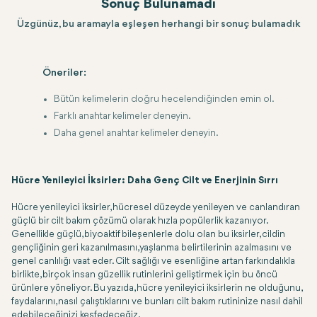
Sonuç Bulunamadı
Üzgünüz, bu aramayla eşleşen herhangi bir sonuç bulamadık
Öneriler:
Bütün kelimelerin doğru hecelendiğinden emin ol.
Farklı anahtar kelimeler deneyin.
Daha genel anahtar kelimeler deneyin.
Hücre Yenileyici İksirler: Daha Genç Cilt ve Enerjinin Sırrı
Hücre yenileyici iksirler, hücresel düzeyde yenileyen ve canlandıran
güçlü bir cilt bakım çözümü olarak hızla popülerlik kazanıyor.
Genellikle güçlü, biyoaktif bileşenlerle dolu olan bu iksirler, cildin
gençliğinin geri kazanılmasını, yaşlanma belirtilerinin azalmasını ve
genel canlılığı vaat eder. Cilt sağlığı ve esenliğine artan farkındalıkla
birlikte, birçok insan güzellik rutinlerini geliştirmek için bu öncü
ürünlere yöneliyor. Bu yazıda, hücre yenileyici iksirlerin ne olduğunu,
faydalarını, nasıl çalıştıklarını ve bunları cilt bakım rutininize nasıl dahil
edebileceğinizi keşfedeceğiz.