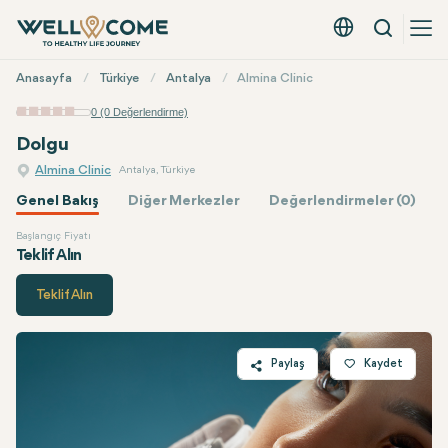
Arama
Türkçe - EUR
Hızlı
Anasayfa
Türkiye
Antalya
Almina Clinic
Menü
0 (0 Değerlendirme)
Dolgu
Almina Clinic
Antalya, Türkiye
Genel Bakış
Diğer Merkezler
Değerlendirmeler (0)
Başlangıç Fiyatı
Almina Clinic
Fiyatı
Teklif Alın
Teklif Alın
Paylaş
Kaydet
Twitter
Facebook