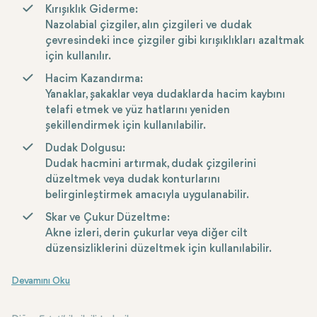
maddeler, genellikle enjekte edilerek cilde uygulanır ve belirli
Dermal dolgular, hyaluronik asit, kalsiyum hidroksiapatit, polimetilmeta
Fillers şu amaçlarla kullanılabilir:
Kırışıklık Giderme:
alanlara dolgunluk ve destek sağlamak için kullanılır.
Nazolabial çizgiler, alın çizgileri ve dudak
çevresindeki ince çizgiler gibi kırışıklıkları azaltmak
için kullanılır.
Hacim Kazandırma:
Yanaklar, şakaklar veya dudaklarda hacim kaybını
telafi etmek ve yüz hatlarını yeniden
şekillendirmek için kullanılabilir.
Dudak Dolgusu:
Dudak hacmini artırmak, dudak çizgilerini
düzeltmek veya dudak konturlarını
belirginleştirmek amacıyla uygulanabilir.
Skar ve Çukur Düzeltme:
Akne izleri, derin çukurlar veya diğer cilt
düzensizliklerini düzeltmek için kullanılabilir.