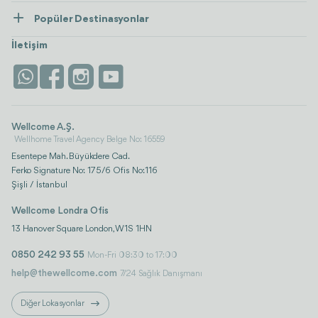
Tedaviler
Popüler Destinasyonlar
Wellness
Tümünü Gör
Türkiye
Konaklama
İletişim
Antalya
Life Platform
İstanbul
Wellcome A.Ş.
Wellhome Travel Agency Belge No: 16559
Esentepe Mah. Büyükdere Cad.
Ferko Signature No: 175/6 Ofis No:116
Şişli / İstanbul
Wellcome Londra Ofis
13 Hanover Square London, W1S 1HN
0850 242 93 55
Mon-Fri 08:30 to 17:00
help@thewellcome.com
7/24 Sağlık Danışmanı
Diğer Lokasyonlar