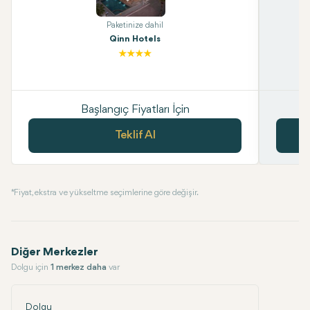
Paketinize dahil
Qinn Hotels
Başlangıç Fiyatları İçin
Teklif Al
* Fiyat, ekstra ve yükseltme seçimlerine göre değişir.
Diğer Merkezler
Dolgu için
1 merkez daha
var
Dolgu