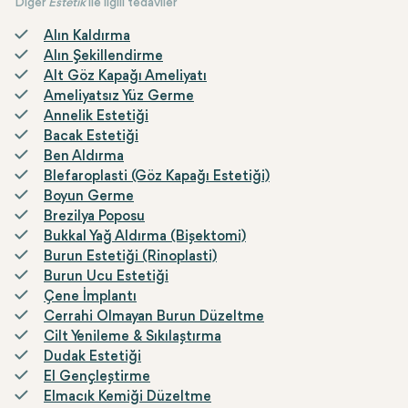
Diğer
Estetik
ile ilgili tedaviler
Alın Kaldırma
Alın Şekillendirme
Alt Göz Kapağı Ameliyatı
Ameliyatsız Yüz Germe
Annelik Estetiği
Bacak Estetiği
Ben Aldırma
Blefaroplasti (Göz Kapağı Estetiği)
Boyun Germe
Brezilya Poposu
Bukkal Yağ Aldırma (Bişektomi)
Burun Estetiği (Rinoplasti)
Burun Ucu Estetiği
Çene İmplantı
Cerrahi Olmayan Burun Düzeltme
Cilt Yenileme & Sıkılaştırma
Dudak Estetiği
El Gençleştirme
Elmacık Kemiği Düzeltme