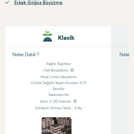
Erkek Göğüs Büyütme
Klasik
Neler Dahil ?
Neler D
Sağlık Sigortası
Otel Konaklama
Hava Limanı Karşılama
Online Sağlıklı Yaşam Asistanı 9/5
Transfer
Treatment Kit
eSim 5 GB İnternet
Deneyim Sonrası Takip - 6 Ay