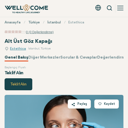
Arama
Türkçe - EUR
Hızlı
Anasayfa
Türkiye
İstanbul
Estethica
Menü
0 (0 Değerlendirme)
Alt Üst Göz Kapağı
Estethica
İstanbul, Türkiye
Genel Bakış
Diğer Merkezler
Sorular & Cevaplar
Değerlendirmel
Başlangıç Fiyatı
Estethica
Fiyatı
Teklif Alın
Teklif Alın
Paylaş
Kaydet
Twitter
Facebook