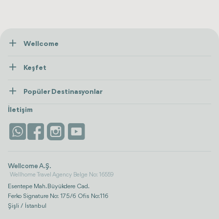
Wellcome
Hakkımızda
Keşfet
İletişim
Tedaviler
Popüler Destinasyonlar
Wellness
Tümünü Gör
Türkiye
Konaklama
İletişim
Antalya
Life Platform
İstanbul
Wellcome A.Ş.
Wellhome Travel Agency Belge No: 16559
Esentepe Mah. Büyükdere Cad.
Ferko Signature No: 175/6 Ofis No:116
Şişli / İstanbul