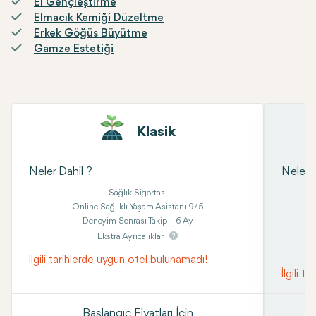
El Gençleştirme
Elmacık Kemiği Düzeltme
Erkek Göğüs Büyütme
Gamze Estetiği
Klasik
Neler Dahil ?
Neler D
Sağlık Sigortası
Online Sağlıklı Yaşam Asistanı 9/5
Deneyim Sonrası Takip - 6 Ay
Ekstra Ayrıcalıklar
İlgili tarihlerde uygun otel bulunamadı!
İlgili 
Başlangıç Fiyatları İçin