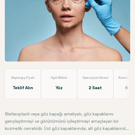
Linkedin
WhatsApp
Telegram
E-posta
Alt Üst Göz Kapağı
Estethica
Başlangıç Fiyatı
İlgili Bölüm
Operasyon Süresi
Konaklama 
Teklif Alın
Yüz
2 Saat
6 G
Blefaroplasti veya göz kapağı ameliyatı, göz kapaklarını
gençleştirmeyi ve görünümünü iyileştirmeyi amaçlayan bir
kozmetik cerrahidir. Üst göz kapaklarında, alt göz kapaklarında