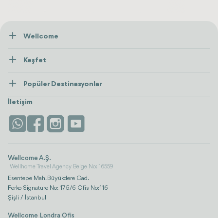
Wellcome
Hakkımızda
Keşfet
İletişim
Tedaviler
Popüler Destinasyonlar
Wellness
Tümünü Gör
Türkiye
Konaklama
İletişim
Antalya
Life Platform
İstanbul
Wellcome A.Ş.
Wellhome Travel Agency Belge No: 16559
Esentepe Mah. Büyükdere Cad.
Ferko Signature No: 175/6 Ofis No:116
Şişli / İstanbul
Wellcome Londra Ofis