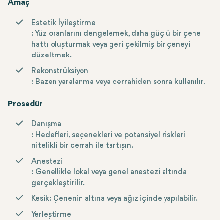
iyileştirmek için silikon veya diğer biyouyumlu malzemelerden
Amaç
bir implantın yerleştirilmesini içerir.
Estetik İyileştirme
: Yüz oranlarını dengelemek, daha güçlü bir çene
hattı oluşturmak veya geri çekilmiş bir çeneyi
düzeltmek.
Rekonstrüksiyon
: Bazen yaralanma veya cerrahiden sonra kullanılır.
Prosedür
Danışma
: Hedefleri, seçenekleri ve potansiyel riskleri
nitelikli bir cerrah ile tartışın.
Anestezi
: Genellikle lokal veya genel anestezi altında
gerçekleştirilir.
Kesik
: Çenenin altına veya ağız içinde yapılabilir.
Yerleştirme