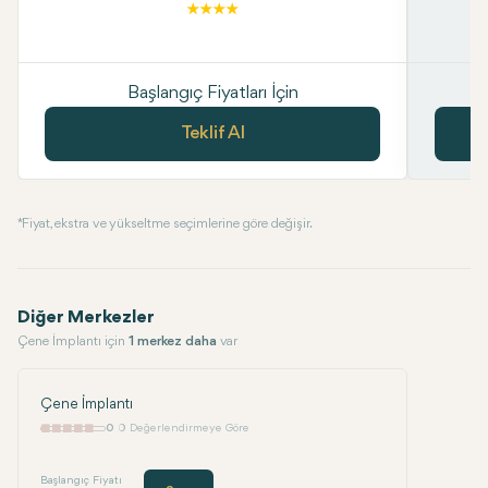
Başlangıç Fiyatları İçin
Teklif Al
* Fiyat, ekstra ve yükseltme seçimlerine göre değişir.
Diğer Merkezler
Çene İmplantı için
1 merkez daha
var
Çene İmplantı
0
0 Değerlendirmeye Göre
Başlangıç Fiyatı