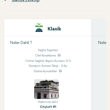
Gamze Estetiği
Klasik
Neler Dahil ?
Neler D
Sağlık Sigortası
Otel Konaklama
Online Sağlıklı Yaşam Asistanı 9/5
Deneyim Sonrası Takip - 6 Ay
Ekstra Ayrıcalıklar
Paketinize dahil
Cityloft 81