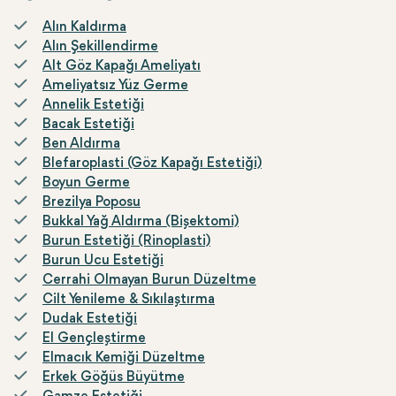
Alın Kaldırma
Alın Şekillendirme
Alt Göz Kapağı Ameliyatı
Ameliyatsız Yüz Germe
Annelik Estetiği
Bacak Estetiği
Ben Aldırma
Blefaroplasti (Göz Kapağı Estetiği)
Boyun Germe
Brezilya Poposu
Bukkal Yağ Aldırma (Bişektomi)
Burun Estetiği (Rinoplasti)
Burun Ucu Estetiği
Cerrahi Olmayan Burun Düzeltme
Cilt Yenileme & Sıkılaştırma
Dudak Estetiği
El Gençleştirme
Elmacık Kemiği Düzeltme
Erkek Göğüs Büyütme