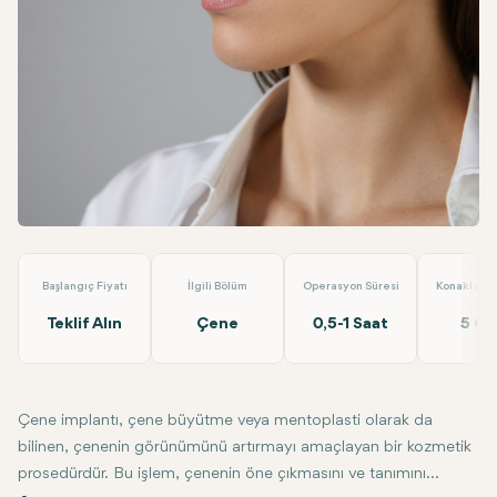
Linkedin
WhatsApp
Telegram
E-posta
Çene İmplantı
EMP Clinics
Başlangıç Fiyatı
İlgili Bölüm
Operasyon Süresi
Konaklama 
Teklif Alın
Çene
0,5-1 Saat
5 G
Çene implantı, çene büyütme veya mentoplasti olarak da
bilinen, çenenin görünümünü artırmayı amaçlayan bir kozmetik
prosedürdür. Bu işlem, çenenin öne çıkmasını ve tanımını