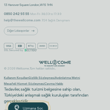
13 Hanover Square London, W1S 1HN
0850 242 93 55
Mon-Fri 08:30 to 17:00
help@thewellcome.com
7/24 Sağlık Danışmanı
Diğer Lokasyonlar
© 2026 Wellcome. Tüm hakları saklıdır..
Kullanım Koşulları
Gizlilik Sözleşmesi
Aydınlatma Metni
Mesafeli Hizmet Sözleşmesi
Cayma Hakkı
Tedaviler, sağlık turizmi belgesine sahip olan,
Türkiye'deki anlaşmalı sağlık kuruluşları tarafından
gerçekleştirilir.
Uzmana Sor.