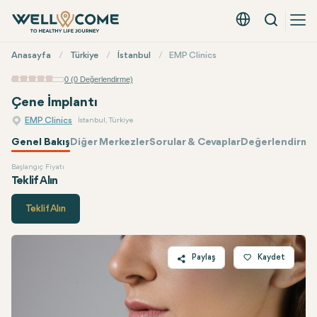
Arama
Türkçe - EUR
Hızlı
Anasayfa
Türkiye
İstanbul
EMP Clinics
Menü
0 (0 Değerlendirme)
Çene İmplantı
EMP Clinics
İstanbul, Türkiye
Genel Bakış
Diğer Merkezler
Sorular & Cevaplar
Değerlendirmel
Başlangıç Fiyatı
EMP Clinics
Fiyatı
Teklif Alın
Teklif Alın
Paylaş
Kaydet
Twitter
Facebook