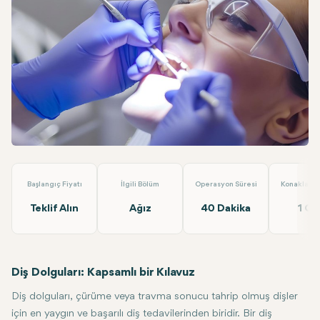
Linkedin
WhatsApp
Telegram
E-posta
Dolgu
Dent Akademi
Başlangıç Fiyatı
İlgili Bölüm
Operasyon Süresi
Konaklama 
Teklif Alın
Ağız
40 Dakika
1 Gü
Diş Dolguları: Kapsamlı bir Kılavuz
Diş dolguları, çürüme veya travma sonucu tahrip olmuş dişler
için en yaygın ve başarılı diş tedavilerinden biridir. Bir diş