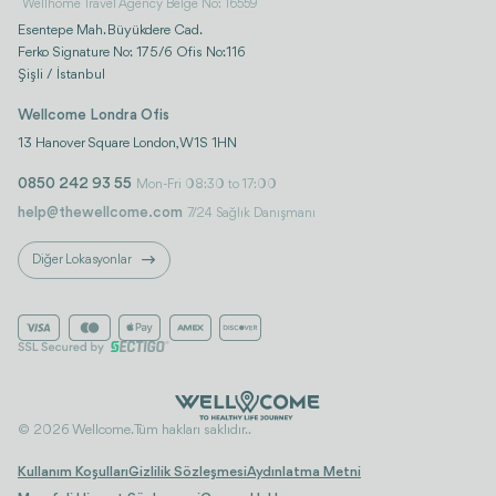
Wellhome Travel Agency Belge No: 16559
Esentepe Mah. Büyükdere Cad.
Ferko Signature No: 175/6 Ofis No:116
Şişli / İstanbul
Wellcome Londra Ofis
13 Hanover Square London, W1S 1HN
0850 242 93 55
Mon-Fri 08:30 to 17:00
help@thewellcome.com
7/24 Sağlık Danışmanı
Diğer Lokasyonlar
© 2026 Wellcome. Tüm hakları saklıdır..
Kullanım Koşulları
Gizlilik Sözleşmesi
Aydınlatma Metni