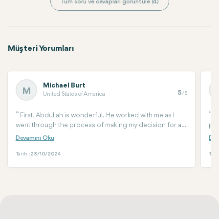
Tüm soru ve cevapları görüntüle (4)
Müşteri Yorumları
Michael Burt
M
5
/5
United States of America
First, Abdullah is wonderful. He worked with me as I
T
went through the process of making my decision for a
pro
full mouth all on 6 treatment. The results are beyond all
aun
expectations. I live on the west coast of the USA so it
suf
was quite a trip and worth it. Dr. Ziya Seferli is amazing,
her
Tarih :
23/10/2024
Tari
my teeth look so natural. A very kind and talented
rea
dentist.
and
of 
And
rea
and