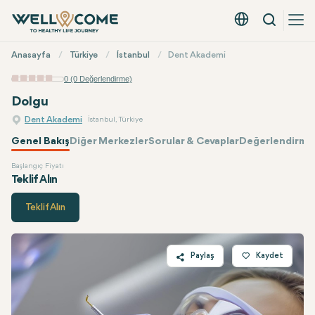
Arama
Türkçe - EUR
Hızlı
Anasayfa
Türkiye
İstanbul
Dent Akademi
Menü
0 (0 Değerlendirme)
Dolgu
Dent Akademi
İstanbul, Türkiye
Genel Bakış
Diğer Merkezler
Sorular & Cevaplar
Değerlendirmel
Başlangıç Fiyatı
Dent Akademi
Fiyatı
Teklif Alın
Teklif Alın
Paylaş
Kaydet
Twitter
Facebook