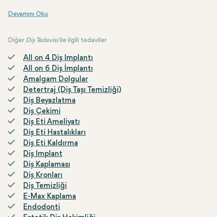
Bir boşluğunuz olduğundan veya diş dolgusuna ihtiyacınız olduğundan
Diğer
Diş Tedavisi
ile ilgili tedaviler
All on 4 Diş Implantı
All on 6 Diş İmplantı
Amalgam Dolgular
Detertraj (Diş Taşı Temizliği)
Diş Beyazlatma
Diş Çekimi
Diş Eti Ameliyatı
Diş Eti Hastalıkları
Diş Eti Kaldırma
Diş Implant
Diş Kaplaması
Diş Kronları
Diş Temizliği
E-Max Kaplama
Endodonti