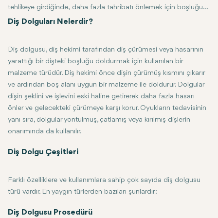
tehlikeye girdiğinde, daha fazla tahribatı önlemek için boşluğu
doldurmak için bir dolgu uygulanır. Bu sadece dişin işlevini ve
Diş Dolguları Nelerdir?
görünümünü düzeltmeye yardımcı olmakla kalmaz, aynı
zamanda çürümenin yayılmasını da önler. Bu yazıda diş
Diş dolgusu, diş hekimi tarafından diş çürümesi veya hasarının
dolgularının ne olduğunu, mevcut farklı dolgu türlerini, dolgu
yarattığı bir dişteki boşluğu doldurmak için kullanılan bir
alma sürecini ve iyileşme sırasında neler bekleneceğini
malzeme türüdür. Diş hekimi önce dişin çürümüş kısmını çıkarır
inceleyeceğiz.
ve ardından boş alanı uygun bir malzeme ile doldurur. Dolgular
dişin şeklini ve işlevini eski haline getirerek daha fazla hasarı
önler ve gelecekteki çürümeye karşı korur. Oyukların tedavisinin
yanı sıra, dolgular yontulmuş, çatlamış veya kırılmış dişlerin
onarımında da kullanılır.
Dolgular, boşluğun konumu, hasta tercihi ve çürüme derecesi gibi fak
Diş Dolgu Çeşitleri
Farklı özelliklere ve kullanımlara sahip çok sayıda diş dolgusu
türü vardır. En yaygın türlerden bazıları şunlardır:
Amalgam Dolgular (Gümüş Dolgular): Amalgam dolgular güçlü, uygun m
Kompozit Dolgular: Kompozit dolgular, dişlerinizin doğal rengine mü
Seramik Dolgular: Genellikle porselenden yapılan seramik dolgular,
Cam İyonomer Dolgular: Bu dolgular akrilikle birleştirilmiş camdan ya
Resilon Dolgular: Resilon, kök kanalının tedavisinde uygulanan yeni
Diş Dolgusu Prosedürü