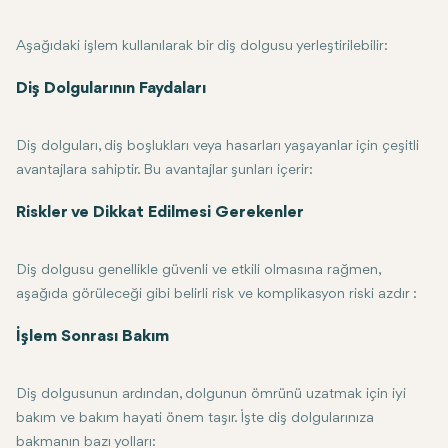
Aşağıdaki işlem kullanılarak bir diş dolgusu yerleştirilebilir:
Teşhis ve Muayene: Diş hekimi işlemden önce dişleri inceleyecek ve
Anestezi: Genellikle etkilenen ağız bölgesini uyuşturmak için lokal 
Çürüğün Giderilmesi: Daha sonra bazı özel aletler kullanarak dişin
Boşluğun Temizlenmesi: Çürüğün giderilmesinden sonra diş hekimi, 
Boşluğun Doldurulması: Temizlendikten sonra diş hekimi boş alanı dol
Şekillendirme ve parlatma: Dolgu yerleştirildikten sonra, diş hekimi d
Son ayarlamalar: Son olarak, diş hekimi dolgunun düzgün çiğneme ye
Diş Dolgularının Faydaları
Diş dolguları, diş boşlukları veya hasarları yaşayanlar için çeşitli
avantajlara sahiptir. Bu avantajlar şunları içerir:
Diş Fonksiyonunu Eski Haline Getirme: Dolgu, hasarlı bir dişi çalışma
Riskler ve Dikkat Edilmesi Gerekenler
Daha Fazla Çürümeyi Önleme: Boşluğu doldurarak bakterilerin dişe
Estetik İyileştirme: Kompozit veya seramik diş renginde dolguların k
Diş dolgusu genellikle güvenli ve etkili olmasına rağmen,
Uzun Süreli Koruma: Uygun şekilde bakılırsa diş dolguları uzun yıll
aşağıda görüleceği gibi belirli risk ve komplikasyon riski azdır :
Hassasiyet: Dolgunun hemen ardından bazı kişiler sıcak veya soğuk yi
İşlem Sonrası Bakım
Dolguların Aşınması ve Yıpranması: Zamanla dolgular aşınabilir, çat
Alerjik Reaksiyonlar: Nadir de olsa, bir kişinin dolgularda kullanıla
Diş dolgusunun ardından, dolgunun ömrünü uzatmak için iyi
bakım ve bakım hayati önem taşır. İşte diş dolgularınıza
bakmanın bazı yolları: