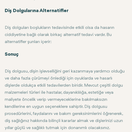
İyi Ağız Hijyeni Uygulayın Plağı dolgudan uzak tutmak için düzenli 
Diş Dolgularına Alternatifler
Düzenli Diş Kontrolleri: Düzenli diş kontrolleri ve temizliği, diş he
Diş dolguları boşlukların tedavisinde etkili olsa da hasarın
ciddiyetine bağlı olarak birkaç alternatif tedavi vardır. Bu
alternatifler şunları içerir:
Kronlar: Kron, dişin tamamını kaplayan ve genellikle dişin görünen 
Sonuç
Dolgular ve Onleyler: Bunlar, geleneksel dolgulara kıyasla daha güçl
Diş dolgusu, dişin işlevselliğini geri kazanmaya yardımcı olduğu
ve daha fazla çürümeyi önlediği için oyuklarda ve hasarlı
dişlerde oldukça etkili tedavilerden biridir. Mevcut çeşitli dolgu
malzemeleri türleri ile hastalar, dayanıklılığa, estetiğe veya
maliyete öncelik verip vermeyeceklerine bakılmaksızın
kendilerine en uygun seçeneklere sahiptir. Diş dolgusu
prosedürlerini, faydalarını ve bakım gereksinimlerini öğrenerek,
diş sağlığınız hakkında bilinçli kararlar almak ve dişlerinizi uzun
yıllar güçlü ve sağlıklı tutmak için donanımlı olacaksınız.