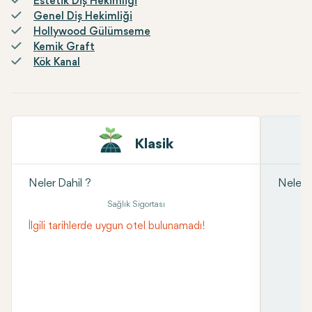
Estetik Diş Hekimliği
Genel Diş Hekimliği
Hollywood Gülümseme
Kemik Graft
Kök Kanal
Klasik
Neler Dahil ?
Neler D
Sağlık Sigortası
İlgili tarihlerde uygun otel bulunamadı!