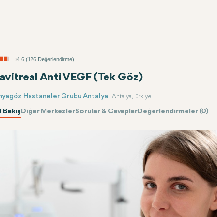
4.6 (126 Değerlendirme)
ravitreal Anti VEGF (Tek Göz)
nyagöz Hastaneler Grubu Antalya
Antalya, Türkiye
 Bakış
Diğer Merkezler
Sorular & Cevaplar
Değerlendirmeler (0)