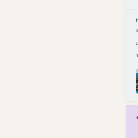
N
S
D
T