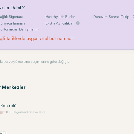
eler Dahil ?
ağlık Sigortası
Healthy Life Butler
Deneyim Sonrası Takip - 2
ünyaca Tanınan
Ekstra Ayrıcalıklar
oktorlardan Danışmanlık
lgili tarihlerde uygun otel bulunamadı!
, ekstra ve yükseltme seçimlerine göre değişir.
r Merkezler
 Kontrolü
0
0 Değerlendirmeye Göre
tomi