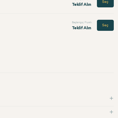
Seç
Teklif Alın
Başlangıç Fiyatı
Seç
Teklif Alın