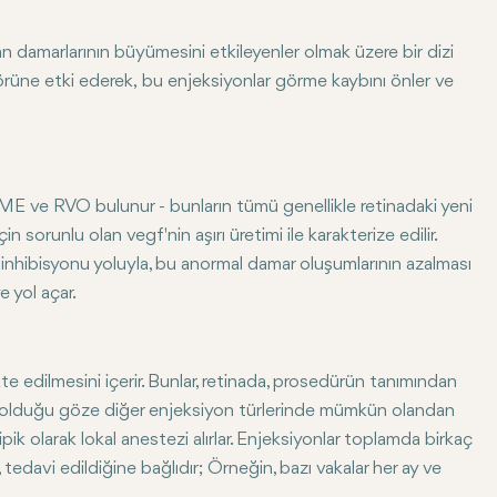
kan damarlarının büyümesini etkileyenler olmak üzere bir dizi
rüne etki ederek, bu enjeksiyonlar görme kaybını önler ve
DME ve RVO bulunur - bunların tümü genellikle retinadaki yeni
sorunlu olan vegf'nin aşırı üretimi ile karakterize edilir.
 inhibisyonu yoluyla, bu anormal damar oluşumlarının azalması
 yol açar.
 edilmesini içerir. Bunlar, retinada, prosedürün tanımından
ici olduğu göze diğer enjeksiyon türlerinde mümkün olandan
ipik olarak lokal anestezi alırlar. Enjeksiyonlar toplamda birkaç
 tedavi edildiğine bağlıdır; Örneğin, bazı vakalar her ay ve