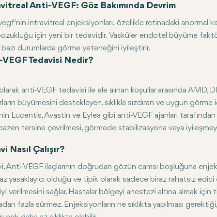
avitreal Anti-VEGF: Göz Bakımında Devrim
vegf'nin intravitreal enjeksiyonları, özellikle retinadaki anormal 
ozukluğu için yeni bir tedavidir. Vasküler endotel büyüme faktö
 bazı durumlarda görme yeteneğini iyileştirir.
-VEGF Tedavisi Nedir?
olarak anti-VEGF tedavisi ile ele alınan koşullar arasında AMD, 
ların büyümesini destekleyen, sıklıkla sızdıran ve uygun görme için 
nin Lucentis, Avastin ve Eylea gibi anti-VEGF ajanları tarafından
bazen tersine çevrilmesi, görmede stabilizasyona veya iyileşmeye
vi Nasıl Çalışır?
i, Anti-VEGF ilaçlarının doğrudan gözün camsı boşluğuna enjekte
az yasaklayıcı olduğu ve tipik olarak sadece biraz rahatsız ed
yi verilmesini sağlar. Hastalar bölgeyi anestezi altına almak için t
adan fazla sürmez. Enjeksiyonların ne sıklıkta yapılması gerektiği,