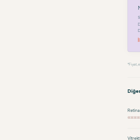
N
S
D
D
İ
* Fiyat
Diğe
Retina
Vitrek