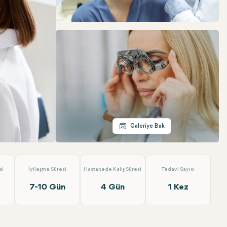
Telegram
E-posta
Galeriye Bak
ya
si
İyileşme Süresi
Hastanede Kalış Süresi
Tedavi Sayısı
7-10 Gün
4 Gün
1 Kez