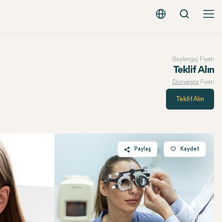
Arama
Türkçe - EUR
Başlangıç Fiyatı
Teklif Alın
Dünyagöz
Fiyatı
Teklif Alın
Paylaş
Kaydet
Twitter
Facebook
Linkedin
WhatsApp