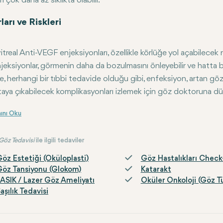
rı çok daha az sıklıkta olabilir.
ları ve Riskleri
vitreal Anti-VEGF enjeksiyonları, özellikle körlüğe yol açabilecek r
jeksiyonlar, görmenin daha da bozulmasını önleyebilir ve hatta baze
kte, herhangi bir tıbbi tedavide olduğu gibi, enfeksiyon, artan göz 
taya çıkabilecek komplikasyonları izlemek için göz doktoruna düzen
ç
: İntravitreal Anti-VEGF tedavisi retinanın çeşitli durumlarının 
Göz Tedavisi
ile ilgili tedaviler
öz Estetiği (Oküloplasti)
Göz Hastalıkları Chec
öz Tansiyonu (Glokom)
Katarakt
ASIK / Lazer Göz Ameliyatı
Oküler Onkoloji (Göz 
aşılık Tedavisi