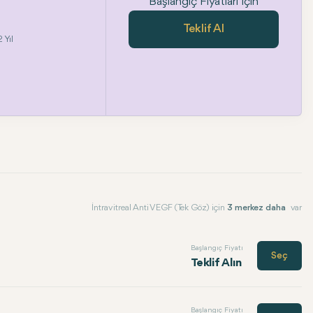
Başlangıç Fiyatları İçin
Teklif Al
 Yıl
İntravitreal Anti VEGF (Tek Göz) için
3 merkez daha
var
Başlangıç Fiyatı
Seç
Teklif Alın
Başlangıç Fiyatı