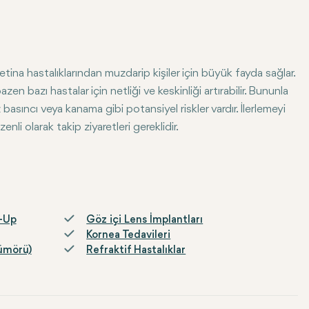
etina hastalıklarından muzdarip kişiler için büyük fayda sağlar.
n bazı hastalar için netliği ve keskinliği artırabilir. Bununla
basıncı veya kanama gibi potansiyel riskler vardır. İlerlemeyi
li olarak takip ziyaretleri gereklidir.
yönetiminde oldukça etkilidir. Yeterince izlenir ve bakılırsa, hast
k-Up
Göz içi Lens İmplantları
Kornea Tedavileri
Tümörü)
Refraktif Hastalıklar