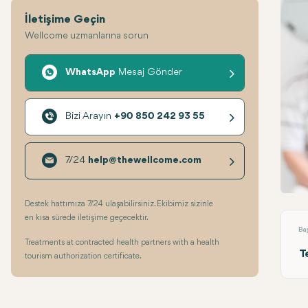
İletişime Geçin
Wellcome uzmanlarına sorun
WhatsApp
Mesaj Gönder
Bizi Arayın
+90 850 242 93 55
7/24
help@thewellcome.com
İntra
Destek hattımıza 7/24 ulaşabilirsiniz. Ekibimiz sizinle
en kısa sürede iletişime geçecektir.
Ba
Treatments at contracted health partners with a health
T
tourism authorization certificate.