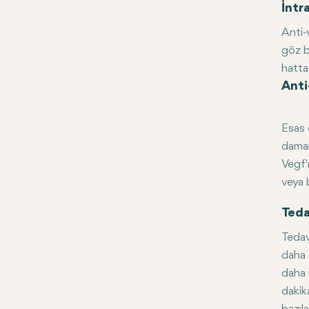
İntr
Anti-
göz b
hatta
Anti
Esas 
damar
Vegf'
veya 
Teda
Tedav
daha 
daha i
dakik