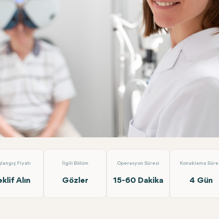
vitreal Anti VEGF (Tek Göz)
Dünyagöz Hastaneler Grubu Antal
şlangıç Fiyatı
İlgili Bölüm
Operasyon Süresi
Konaklama Süre
eklif Alın
Gözler
15-60 Dakika
4 Gün