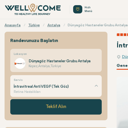
Hızlı
Menü
Anasayfa
Türkiye
Antalya
Dünyagöz Hastaneler Grubu Antalya
Randevunuzu Başlatın
İnt
Lokasyon
Dü
Dünyagöz Hastaneler Grubu Antalya
Genel
Kepez, Antalya, Türkiye
Servis
İntravitreal Anti VEGF (Tek Göz)
Retina Hastalıkları
Teklif Alın