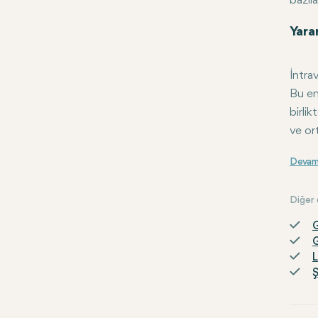
bazıla
Yarar
İntra
Bu en
birli
ve or
Sonu
Diğer
G
G
L
Ş