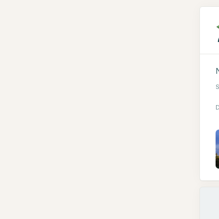
N
S
D