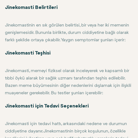
Hormonal Değişiklikler: Jinekomastiye genellikle ergenlik döneminde 
İlaçlar: Jinekomasti, anabolik steroidler, anti-androjenler, antidepr
Sağlık Koşulları: Karaciğer hastalığı, böbrek yetmezliği, obezite, hi
Yaşam Tarzı Faktörleri: Alkol kötüye kullanımı, uyuşturucu bağımlılığı 
Genetik: Bazen jinekomasti, özellikle hormonal dengesizlikler geçmişs
Jinekomasti Belirtileri
Jinekomastinin en sık görülen belirtisi, bir veya her iki memenin
genişlemesidir. Bununla birlikte, durum ciddiyetine bağlı olarak
farklı şekilde ortaya çıkabilir. Yaygın semptomlar şunları içerir:
Genişlemiş meme dokusu: Bu, bir veya her iki memede asimetrik ola
Hassasiyet veya hassasiyet: Jinekomastili çoğu erkek meme çevresind
Kabarık meme uçları: Meme ucunun etrafındaki alan şişmiş görüneb
Ağrı: Bazı durumlarda jinekomastili erkekler etkilenen memede keski
Bu belirtilerden herhangi birini fark ederseniz, altta yatan koşulla
Jinekomasti Teşhisi
Jinekomasti, memeyi fiziksel olarak inceleyerek ve kapsamlı bir
tıbbi öykü alarak bir sağlık uzmanı tarafından teşhis edilebilir.
Bazen meme büyümesinin diğer nedenlerini dışlamak için ilişkili
muayeneler gerekebilir. Bu testler şunları içerebilir:
Kan testleri: hormon seviyelerini değerlendirmek ve jinekomastiye 
Meme dokusunu değerlendirmek ve genişlemenin doğasını belirlemek
Biyopsi: Nadiren, kanser şüphesi veya başka bir anormallik varsa, d
Jinekomasti için Tedavi Seçenekleri
Jinekomasti için tedavi hattı, arkasındaki nedene ve durumun
ciddiyetine dayanır. Jinekomastinin birçok koşulunun, özellikle