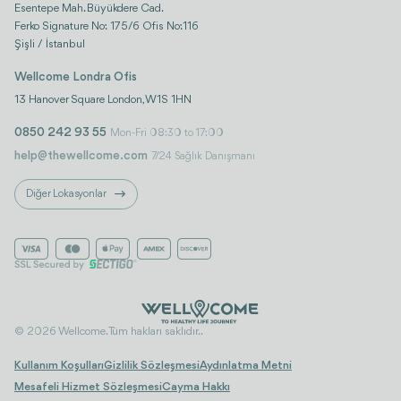
Esentepe Mah. Büyükdere Cad.
Ferko Signature No: 175/6 Ofis No:116
Şişli / İstanbul
Wellcome Londra Ofis
13 Hanover Square London, W1S 1HN
0850 242 93 55
Mon-Fri 08:30 to 17:00
help@thewellcome.com
7/24 Sağlık Danışmanı
Diğer Lokasyonlar
© 2026 Wellcome. Tüm hakları saklıdır..
Kullanım Koşulları
Gizlilik Sözleşmesi
Aydınlatma Metni
Mesafeli Hizmet Sözleşmesi
Cayma Hakkı