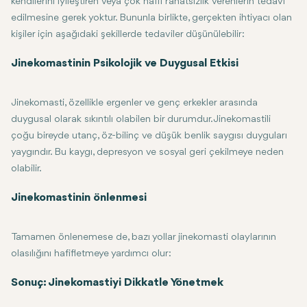
kendilerini iyileştiren veya çok hafif rahatsızlık verenlerin tedavi
edilmesine gerek yoktur. Bununla birlikte, gerçekten ihtiyacı olan
kişiler için aşağıdaki şekillerde tedaviler düşünülebilir:
Gözlem: Jinekomasti hafif kabul edilirse ve günlük işleyişe müdahale
İlaçlar: Diğer durumlarda, seçici östrojen reseptör modülatörleri (SE
Yaşam Tarzı Değişiklikleri: Kilo verme ve egzersiz, obezite veya yaş
Cerrahi: Jinekomasti kendi kendine veya invazif olmayan yollarla çöz
Liposuction: Genişleme esas olarak aşırı yağdan kaynaklanıyorsa, li
Jinekomastinin Psikolojik ve Duygusal Etkisi
Mastektomi: Glandüler dokunun fazla olduğu durumlarda meme dok
Her ikisi de genellikle genel anestezi altında yapılır ve nispeten kısa 
Jinekomasti, özellikle ergenler ve genç erkekler arasında
duygusal olarak sıkıntılı olabilen bir durumdur. Jinekomastili
çoğu bireyde utanç, öz-bilinç ve düşük benlik saygısı duyguları
yaygındır. Bu kaygı, depresyon ve sosyal geri çekilmeye neden
olabilir.
Jinekomasti hastalarının bir tür terapi yoluyla veya bir destek gru
Jinekomastinin önlenmesi
Tamamen önlenemese de, bazı yollar jinekomasti olaylarının
olasılığını hafifletmeye yardımcı olur:
Sağlıklı bir kiloyu koruyun: Aşırı vücut yağı jinekomastiye katkıda bu
Uyuşturucu ve alkolden kaçının: Alkol, esrar ve anabolik steroidler
İlaçları izleyin: Jinekomastiye neden olabilecek ilaçlar alıyorsanız, a
Sonuç: Jinekomastiyi Dikkatle Yönetmek