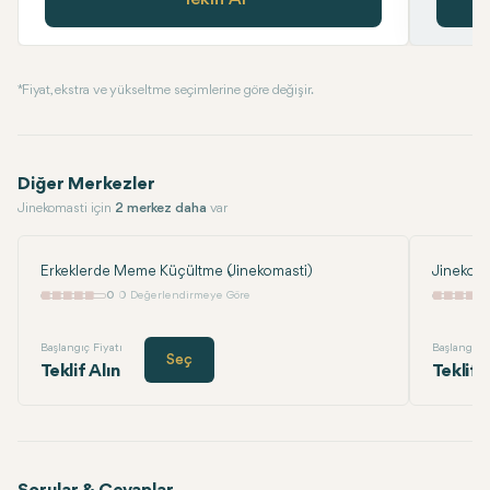
* Fiyat, ekstra ve yükseltme seçimlerine göre değişir.
Diğer Merkezler
Jinekomasti için
2 merkez daha
var
Erkeklerde Meme Küçültme (Jinekomasti)
Jinekoma
0
0 Değerlendirmeye Göre
Başlangıç Fiyatı
Başlangıç F
Seç
Teklif Alın
Teklif 