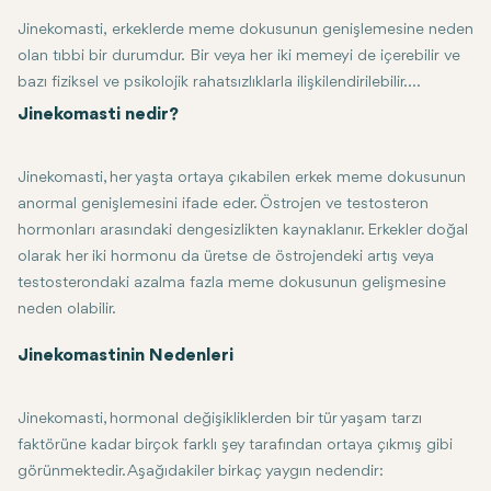
Jinekomasti, erkeklerde meme dokusunun genişlemesine neden
olan tıbbi bir durumdur. Bir veya her iki memeyi de içerebilir ve
bazı fiziksel ve psikolojik rahatsızlıklarla ilişkilendirilebilir.
Nispeten yaygın ve genellikle zararsız bir durum olmasına
Jinekomasti nedir?
rağmen jinekomasti, kişinin benlik saygısı ve yaşam kalitesi
üzerinde büyük bir etki yaratabilir. Jinekomastinin nedenleri,
Jinekomasti, her yaşta ortaya çıkabilen erkek meme dokusunun
semptomları, tedavileri ve durumunun nasıl yönetileceği,
anormal genişlemesini ifade eder. Östrojen ve testosteron
farkındalık yaratmak ve duruma genel bir bakış sağlamak için
hormonları arasındaki dengesizlikten kaynaklanır. Erkekler doğal
burada tartışılmaktadır.
olarak her iki hormonu da üretse de östrojendeki artış veya
testosterondaki azalma fazla meme dokusunun gelişmesine
neden olabilir.
Bu, şişmiş, hassas veya kabarık meme uçları ve meme dokusunun geniş
Jinekomastinin Nedenleri
Jinekomasti, hormonal değişikliklerden bir tür yaşam tarzı
faktörüne kadar birçok farklı şey tarafından ortaya çıkmış gibi
görünmektedir. Aşağıdakiler birkaç yaygın nedendir: