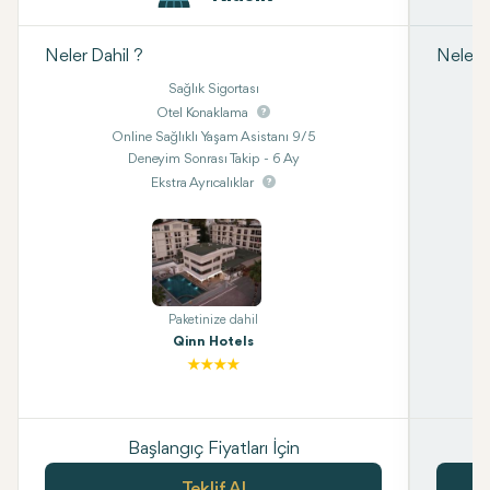
Neler Dahil ?
Neler D
Sağlık Sigortası
Otel Konaklama
Online Sağlıklı Yaşam Asistanı 9/5
Deneyim Sonrası Takip - 6 Ay
Ekstra Ayrıcalıklar
Paketinize dahil
Qinn Hotels
Başlangıç Fiyatları İçin
Teklif Al