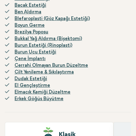
Bacak Estetiği
Ben Aldırma
Blefaroplasti (Göz Kapağı Estetiği)
Boyun Germe
Brezilya Poposu
Bukkal Yağ Aldırma (Bişektomi)
Burun Estetiği (Rinoplasti)
Burun Ucu Estetiği
Çene İmplantı
Cerrahi Olmayan Burun Düzeltme
Cilt Yenileme & Sıkılaştırma
Dudak Estetiği
El Gençleştirme
Elmacık Kemiği Düzeltme
Erkek Göğüs Büyütme
Klasik