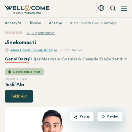
Arama
Türkçe - EUR
Hızlı
Anasayfa
Türkiye
Antalya
Alara Health Group Antalya
Menü
0 (0 Değerlendirme)
Jinekomasti
Alara Health Group Antalya
Antalya, Türkiye
Genel Bakış
Diğer Merkezler
Sorular & Cevaplar
Değerlendirmel
Alara Health Group
Fiyatı
Doğrulanmış Fiyat
Başlangıç Fiyatı
Teklif Alın
Teklif Alın
Paylaş
Kaydet
Twitter