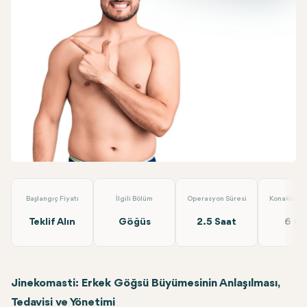
Facebook
Linkedin
WhatsApp
Telegram
E-posta
Jinekomasti
Alara Health Group Antalya
Başlangıç Fiyatı
İlgili Bölüm
Operasyon Süresi
Konaklama 
Teklif Alın
Göğüs
2.5 Saat
6 G
Jinekomasti: Erkek Göğsü Büyümesinin Anlaşılması,
Tedavisi ve Yönetimi