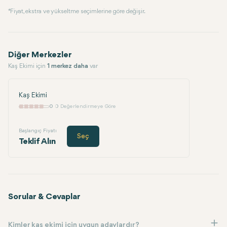
* Fiyat, ekstra ve yükseltme seçimlerine göre değişir.
Diğer Merkezler
Kaş Ekimi için
1 merkez daha
var
Kaş Ekimi
0
0 Değerlendirmeye Göre
Başlangıç Fiyatı
Seç
Teklif Alın
Sorular & Cevaplar
Kimler kaş ekimi için uygun adaylardır?