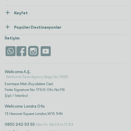
Hakkımızda
Keşfet
İletişim
Tedaviler
Popüler Destinasyonlar
Wellness
Tümünü Gör
Türkiye
Konaklama
İletişim
Antalya
Life Platform
İstanbul
Wellcome A.Ş.
Wellhome Travel Agency Belge No: 16559
Esentepe Mah. Büyükdere Cad.
Ferko Signature No: 175/6 Ofis No:116
Şişli / İstanbul
Wellcome Londra Ofis
13 Hanover Square London, W1S 1HN
0850 242 93 55
Mon-Fri 08:30 to 17:00