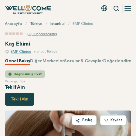
Arama
Türkçe - EUR
Hızlı
Anasayfa
Türkiye
İstanbul
EMP Clinics
Menü
0 (0 Değerlendirme)
Kaş Ekimi
EMP Clinics
İstanbul, Türkiye
Genel Bakış
Diğer Merkezler
Sorular & Cevaplar
Değerlendirmel
EMP Clinics
Fiyatı
Doğrulanmış Fiyat
Başlangıç Fiyatı
Teklif Alın
Teklif Alın
Paylaş
Kaydet
Twitter