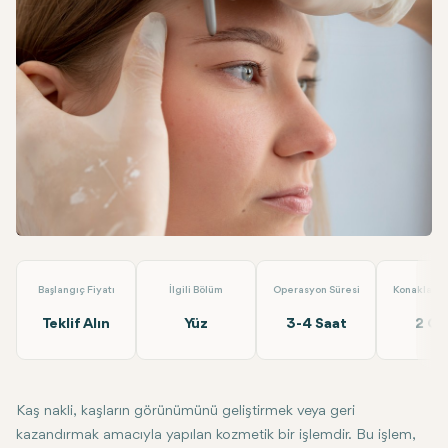
Facebook
Linkedin
WhatsApp
Telegram
E-posta
Kaş Ekimi
EMP Clinics
Başlangıç Fiyatı
İlgili Bölüm
Operasyon Süresi
Konaklama 
Teklif Alın
Yüz
3-4 Saat
2 G
Kaş nakli, kaşların görünümünü geliştirmek veya geri
kazandırmak amacıyla yapılan kozmetik bir işlemdir. Bu işlem,