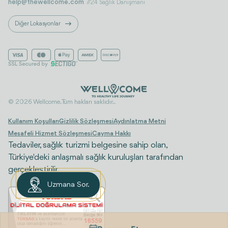
help@thewellcome.com
7/24 Sağlık Danışmanı
Diğer Lokasyonlar
© 2026 Wellcome. Tüm hakları saklıdır..
Kullanım Koşulları
Gizlilik Sözleşmesi
Aydınlatma Metni
Mesafeli Hizmet Sözleşmesi
Cayma Hakkı
Tedaviler, sağlık turizmi belgesine sahip olan,
Türkiye'deki anlaşmalı sağlık kuruluşları tarafından
gerçekleştirilir.
Uzmana Sor.