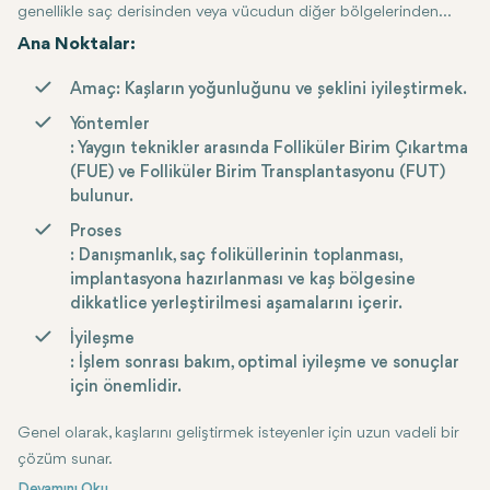
genellikle saç derisinden veya vücudun diğer bölgelerinden
alınan saç foliküllerinin kaş bölgesine transplantasyonunu içerir.
Ana Noktalar:
Bu prosedür, seyrek, ince veya eksik kaşlara sahip bireylerin
Amaç
: Kaşların yoğunluğunu ve şeklini iyileştirmek.
daha dolgun ve doğal bir görünüm elde etmelerine yardımcı
olabilir.
Yöntemler
: Yaygın teknikler arasında Folliküler Birim Çıkartma
(FUE) ve Folliküler Birim Transplantasyonu (FUT)
bulunur.
Proses
: Danışmanlık, saç foliküllerinin toplanması,
implantasyona hazırlanması ve kaş bölgesine
dikkatlice yerleştirilmesi aşamalarını içerir.
İyileşme
: İşlem sonrası bakım, optimal iyileşme ve sonuçlar
için önemlidir.
Genel olarak, kaşlarını geliştirmek isteyenler için uzun vadeli bir
çözüm sunar.