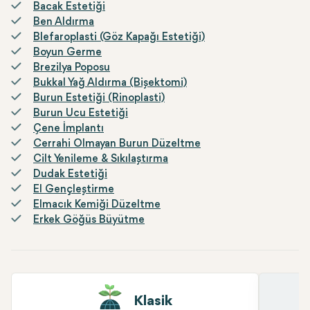
Bacak Estetiği
Ben Aldırma
Blefaroplasti (Göz Kapağı Estetiği)
Boyun Germe
Brezilya Poposu
Bukkal Yağ Aldırma (Bişektomi)
Burun Estetiği (Rinoplasti)
Burun Ucu Estetiği
Çene İmplantı
Cerrahi Olmayan Burun Düzeltme
Cilt Yenileme & Sıkılaştırma
Dudak Estetiği
El Gençleştirme
Elmacık Kemiği Düzeltme
Erkek Göğüs Büyütme
Klasik