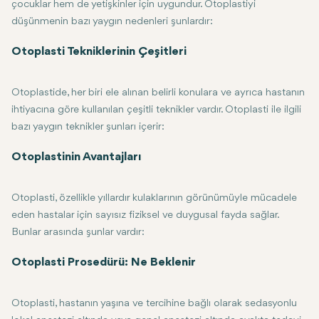
çocuklar hem de yetişkinler için uygundur. Otoplastiyi
düşünmenin bazı yaygın nedenleri şunlardır:
Çıkıntılı Kulaklar için Otoplasti: İnsanların otoplastiyi düşünmesinin
Asimetrik Kulaklar: Bazı insanlar, birinin diğerinden daha büyük veya 
Aşırı Büyük Kulaklar: Büyük kulaklar, özellikle çocukluk ve ergenlik 
Rekonstrüktif İhtiyaçlar: Otoplasti, travma, piercing veya diğer uns
Otoplasti Tekniklerinin Çeşitleri
Otoplastide, her biri ele alınan belirli konulara ve ayrıca hastanın
ihtiyacına göre kullanılan çeşitli teknikler vardır. Otoplasti ile ilgili
bazı yaygın teknikler şunları içerir:
Kulak İğneleme-Otoplasti veya daha doğrusu retraksiyon, çıkıntılı kul
Kulak Küçültme: Büyük kulakları küçültmek için kozmetik otoplasti yapılı
Rekonstrüktif otoplasti, doğumda bir deformite, bazı hastalıklar veya
Lobüloplasti: Bu prosedür esas olarak yırtılmış veya hasar görmüş ku
Otoplastinin Avantajları
Otoplasti, özellikle yıllardır kulaklarının görünümüyle mücadele
eden hastalar için sayısız fiziksel ve duygusal fayda sağlar.
Bunlar arasında şunlar vardır:
Geliştirilmiş Estetik Görünüm: Otoplasti, kulakların dengesini ve sim
Artan Güven: Otoplasti birçok hastayı kendinden emin hissettirir ve ö
Kalıcı Sonuçlar: Otoplasti, çoğu hastanın ameliyat sonrası kulakları
Minimal Yara İzi: Otoplasti için yapılan kesiler tipik olarak kulağın a
Otoplasti Prosedürü: Ne Beklenir
Otoplasti, hastanın yaşına ve tercihine bağlı olarak sedasyonlu