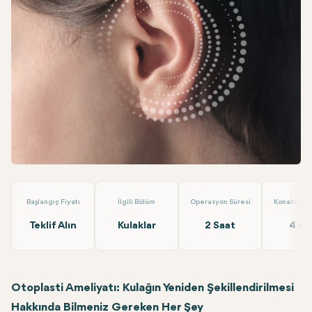
Facebook
Linkedin
WhatsApp
Telegram
E-posta
Kepçe Kulak Estetiği
Alara Health Group Antalya
Başlangıç Fiyatı
İlgili Bölüm
Operasyon Süresi
Konaklama 
Teklif Alın
Kulaklar
2 Saat
4 G
Otoplasti Ameliyatı: Kulağın Yeniden Şekillendirilmesi
Hakkında Bilmeniz Gereken Her Şey