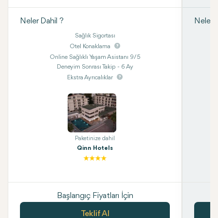
Neler Dahil ?
Neler D
Sağlık Sigortası
Otel Konaklama
Online Sağlıklı Yaşam Asistanı 9/5
Deneyim Sonrası Takip - 6 Ay
Ekstra Ayrıcalıklar
Paketinize dahil
Qinn Hotels
Başlangıç Fiyatları İçin
Teklif Al