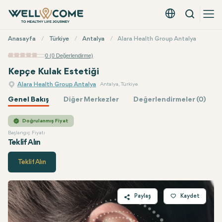
Arama
Türkçe - EUR
Hızlı
Anasayfa
Türkiye
Antalya
Alara Health Group Antalya
Menü
0 (0 Değerlendirme)
Kepçe Kulak Estetiği
Alara Health Group Antalya
Antalya, Türkiye
Genel Bakış
Diğer Merkezler
Değerlendirmeler (0)
Alara Health Group
Fiyatı
Doğrulanmış Fiyat
Başlangıç Fiyatı
Teklif Alın
Teklif Alın
Paylaş
Kaydet
Twitter