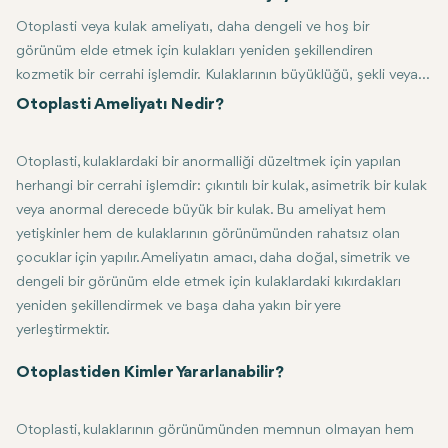
Otoplasti veya kulak ameliyatı, daha dengeli ve hoş bir
görünüm elde etmek için kulakları yeniden şekillendiren
kozmetik bir cerrahi işlemdir. Kulaklarının büyüklüğü, şekli veya
konumu konusunda kendini bilinçli hisseden bireyler, daha iyi
Otoplasti Ameliyatı Nedir?
yüz uyumu ve özgüveninde iyileşme için genellikle otoplastiyi
denerler. Bu yazıda otoplastinin ne olduğu, insanların prosedüre
Otoplasti, kulaklardaki bir anormalliği düzeltmek için yapılan
girme nedenleri, otoplasti tekniklerinin türleri ve iyileşme
herhangi bir cerrahi işlemdir: çıkıntılı bir kulak, asimetrik bir kulak
hakkında konuşacağız.
veya anormal derecede büyük bir kulak. Bu ameliyat hem
yetişkinler hem de kulaklarının görünümünden rahatsız olan
çocuklar için yapılır. Ameliyatın amacı, daha doğal, simetrik ve
dengeli bir görünüm elde etmek için kulaklardaki kıkırdakları
yeniden şekillendirmek ve başa daha yakın bir yere
yerleştirmektir.
Otoplasti öncelikle kozmetik bir ameliyat olsa da, yırtılmış veya has
Otoplastiden Kimler Yararlanabilir?
Otoplasti, kulaklarının görünümünden memnun olmayan hem