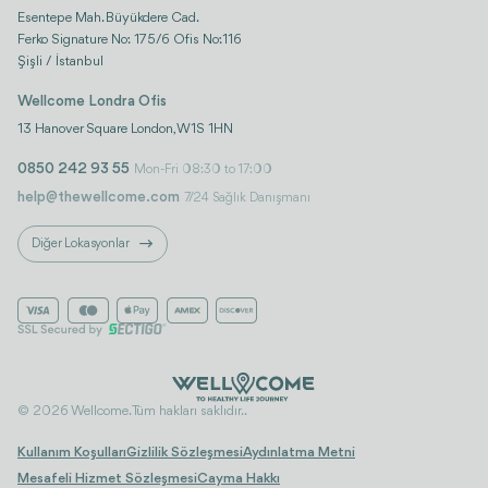
Esentepe Mah. Büyükdere Cad.
Ferko Signature No: 175/6 Ofis No:116
Şişli / İstanbul
Wellcome Londra Ofis
13 Hanover Square London, W1S 1HN
0850 242 93 55
Mon-Fri 08:30 to 17:00
help@thewellcome.com
7/24 Sağlık Danışmanı
Diğer Lokasyonlar
© 2026 Wellcome. Tüm hakları saklıdır..
Kullanım Koşulları
Gizlilik Sözleşmesi
Aydınlatma Metni
Mesafeli Hizmet Sözleşmesi
Cayma Hakkı