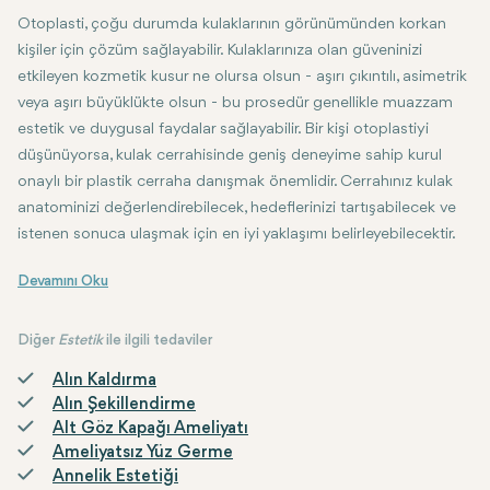
Otoplasti, çoğu durumda kulaklarının görünümünden korkan
kişiler için çözüm sağlayabilir. Kulaklarınıza olan güveninizi
etkileyen kozmetik kusur ne olursa olsun - aşırı çıkıntılı, asimetrik
veya aşırı büyüklükte olsun - bu prosedür genellikle muazzam
estetik ve duygusal faydalar sağlayabilir. Bir kişi otoplastiyi
düşünüyorsa, kulak cerrahisinde geniş deneyime sahip kurul
onaylı bir plastik cerraha danışmak önemlidir. Cerrahınız kulak
anatominizi değerlendirebilecek, hedeflerinizi tartışabilecek ve
istenen sonuca ulaşmak için en iyi yaklaşımı belirleyebilecektir.
Sonuç
Otoplasti, vücudun geri kalanıyla orantılı ve dengeli bir görünüm eld
Diğer
Estetik
ile ilgili tedaviler
Alın Kaldırma
Alın Şekillendirme
Alt Göz Kapağı Ameliyatı
Ameliyatsız Yüz Germe
Annelik Estetiği