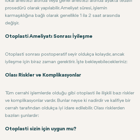
lokal anestezi altında veya genel anestezi altında ayakta tedavi
prosedürü olarak yapılabilir. Ameliyat süresi, işlemin
karmaşıklığına bağlı olarak genellikle 1 ila 2 saat arasında
değişir.
Cerrah, kıkırdağa erişmek için ameliyat sırasında kulakların arkasında
Otoplasti nadiren çok ağrılı bir işlemdir, ancak ameliyat sonrası dö
Otoplasti Ameliyatı Sonrası İyileşme
Otoplasti sonrası postoperatif seyir oldukça kolaydır, ancak
iyileşme için biraz zaman gerektirir. İşte bekleyebilecekleriniz:
İlk İyileşme: Ameliyattan hemen sonra kulak çevresinde bir miktar şişl
Ameliyat Sonrası Bandajlar: Ameliyatı takiben hastalar genellikle kul
Normal Aktivitelere Dönüş: Çoğu hasta ameliyattan sonraki 5 ila 7 gün
Nihai Sonuçlar: Otoplastinin nihai sonuçları, şişlik azaldıkça ve kulak
Olası Riskler ve Komplikasyonlar
Tüm cerrahi işlemlerde olduğu gibi otoplasti ile ilişkili bazı riskler
ve komplikasyonlar vardır. Bunlar neyse ki nadirdir ve kalifiye bir
cerrah tarafından oldukça iyi idare edilebilir. Olası risklerden
bazıları şunlardır:
Enfeksiyon: Enfeksiyon ameliyattan sonra mümkündür, ancak oldukça 
Yara izi: Kesiler kulağın arkasına yerleştirilmiş olsa bile bir derece
Asimetri: Bazı durumlarda nihai sonuçlar asimetrik olabilir. Genellikl
Sinir Değişiklikleri: Birkaç kişi kulak bölgesinde hissizlikten karınc
Otoplasti sizin için uygun mu?