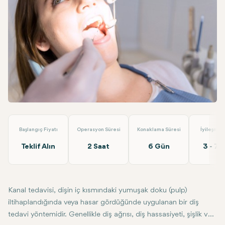
Linkedin
WhatsApp
Telegram
E-posta
Kanal Tedavisi
Loyal Dental Taksim
Başlangıç Fiyatı
Operasyon Süresi
Konaklama Süresi
İyileşme 
Teklif Alın
2 Saat
6 Gün
3 - 7 
Kanal tedavisi, dişin iç kısmındaki yumuşak doku (pulp)
iltihaplandığında veya hasar gördüğünde uygulanan bir diş
tedavi yöntemidir. Genellikle diş ağrısı, diş hassasiyeti, şişlik ve