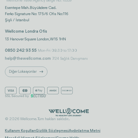
Wellhome Travel Agency Belge No: 16559
Esentepe Mah. Büyükdere Cad.
Ferko Signature No: 175/6 Ofis No:116
Şişli / İstanbul
Wellcome Londra Ofis
13 Hanover Square London, W1S 1HN
0850 242 93 55
Mon-Fri 08:30 to 17:00
help@thewellcome.com
7/24 Sağlık Danışmanı
Diğer Lokasyonlar
© 2026 Wellcome. Tüm hakları saklıdır..
Kullanım Koşulları
Gizlilik Sözleşmesi
Aydınlatma Metni