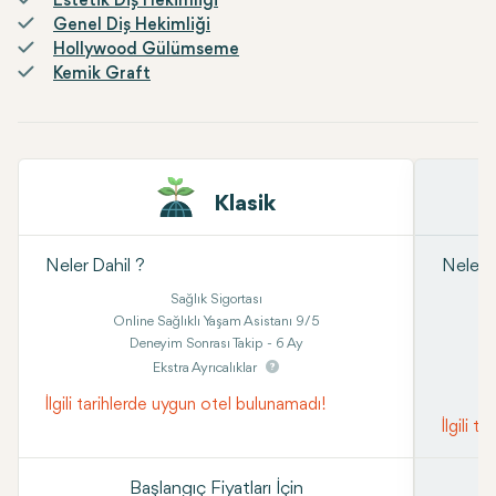
Estetik Diş Hekimliği
Genel Diş Hekimliği
Hollywood Gülümseme
Kemik Graft
Klasik
Neler Dahil ?
Neler D
Sağlık Sigortası
Online Sağlıklı Yaşam Asistanı 9/5
Deneyim Sonrası Takip - 6 Ay
Ekstra Ayrıcalıklar
İlgili tarihlerde uygun otel bulunamadı!
İlgili 
Başlangıç Fiyatları İçin