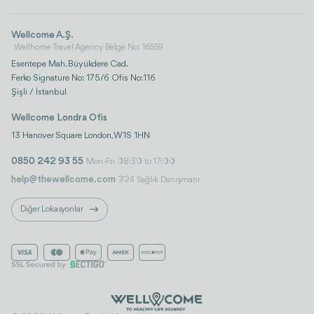
Wellcome A.Ş.
Wellhome Travel Agency Belge No: 16559
Esentepe Mah. Büyükdere Cad.
Ferko Signature No: 175/6 Ofis No:116
Şişli / İstanbul
Wellcome Londra Ofis
13 Hanover Square London, W1S 1HN
0850 242 93 55
Mon-Fri 08:30 to 17:00
help@thewellcome.com
7/24 Sağlık Danışmanı
Diğer Lokasyonlar