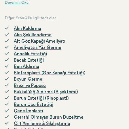
belirgin hatları tamamlamak için tercih edilir. Göğüslerin boyutu
Meme büyütme, silikon implantların veya kişinin kendi vücudundan alı
ve şekli çekici bir fizik için önemlidir, ve meme büyütme istenilen
göğüs hacmini elde etmeye yardımcı olur.
Diğer
Estetik
ile ilgili tedaviler
Alın Kaldırma
Alın Şekillendirme
Alt Göz Kapağı Ameliyatı
Ameliyatsız Yüz Germe
Annelik Estetiği
Bacak Estetiği
Ben Aldırma
Blefaroplasti (Göz Kapağı Estetiği)
Boyun Germe
Brezilya Poposu
Bukkal Yağ Aldırma (Bişektomi)
Burun Estetiği (Rinoplasti)
Burun Ucu Estetiği
Çene İmplantı
Cerrahi Olmayan Burun Düzeltme
Cilt Yenileme & Sıkılaştırma