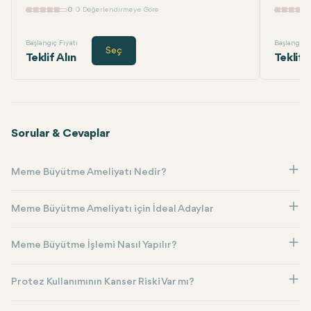
0
0 Değerlendirmeye Göre
Başlangıç Fiyatı
Başlangıç F
Seç
Teklif Alın
Teklif 
Sorular & Cevaplar
Meme Büyütme Ameliyatı Nedir?
Meme Büyütme Ameliyatı için İdeal Adaylar
Meme Büyütme İşlemi Nasıl Yapılır?
Protez Kullanımının Kanser Riski Var mı?