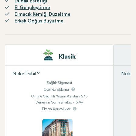
Dudak Estetiği
El Gençleştirme
Elmacık Kemiği Düzeltme
Erkek Göğüs Büyütme
Klasik
Neler Dahil ?
Neler D
Sağlık Sigortası
Otel Konaklama
Online Sağlıklı Yaşam Asistanı 9/5
Deneyim Sonrası Takip - 6 Ay
Ekstra Ayrıcalıklar