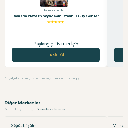
Paketinize dahil
Ramada Plaza By Wyndham Istanbul City Center
Başlangıç Fiyatları İçin
Teklif Al
* Fiyat, ekstra ve yükseltme seçimlerine göre değişir.
Diğer Merkezler
Meme Büyütme için
3 merkez daha
var
Göğüs büyütme
Meme B