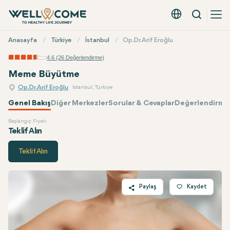
Arama
Türkçe - EUR
Hızlı
Anasayfa
Türkiye
İstanbul
Op.Dr. Arif Eroğlu
Menü
4.6 (26 Değerlendirme)
Meme Büyütme
Op.Dr. Arif Eroğlu
İstanbul, Türkiye
Genel Bakış
Diğer Merkezler
Sorular & Cevaplar
Değerlendirmel
Başlangıç Fiyatı
Op.Dr. Arif Eroğlu
Fiyatı
Teklif Alın
Teklif Alın
Paylaş
Kaydet
Twitter
Facebook