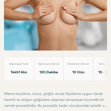
Linkedin
WhatsApp
Telegram
E-posta
Meme Büyütme
Op.Dr. Arif Eroğlu
Başlangıç Fiyatı
Operasyon Süresi
Konaklama Süresi
İyileşme 
Teklif Alın
120 Dakika
10 Gün
15 - 20
Meme büyütme, omuz, göğüs ve bel ölçülerine uygun olarak
hacimli ve dolgun göğüslere ulaşmayı amaçlayan kozmetik bir
cerrahi prosedürdür. Bu prosedür, kadın vücudundaki estetik ve