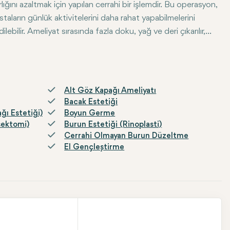
nı azaltmak için yapılan cerrahi bir işlemdir. Bu operasyon,
astaların günlük aktivitelerini daha rahat yapabilmelerini
lebilir. Ameliyat sırasında fazla doku, yağ ve deri çıkarılır,
tında yapılır ve hastalar birkaç hafta içinde iyileşir.
Alt Göz Kapağı Ameliyatı
Bacak Estetiği
ğı Estetiği)
Boyun Germe
şektomi)
Burun Estetiği (Rinoplasti)
Cerrahi Olmayan Burun Düzeltme
El Gençleştirme