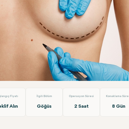
 Küçültme
Transmed Klinik
şlangıç Fiyatı
İlgili Bölüm
Operasyon Süresi
Konaklama Süre
eklif Alın
Göğüs
2 Saat
8 Gün