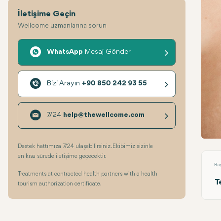
İletişime Geçin
Wellcome uzmanlarına sorun
WhatsApp
Mesaj Gönder
Bizi Arayın
+90 850 242 93 55
7/24
help@thewellcome.com
Meme
Destek hattımıza 7/24 ulaşabilirsiniz. Ekibimiz sizinle
en kısa sürede iletişime geçecektir.
Ba
Treatments at contracted health partners with a health
T
tourism authorization certificate.