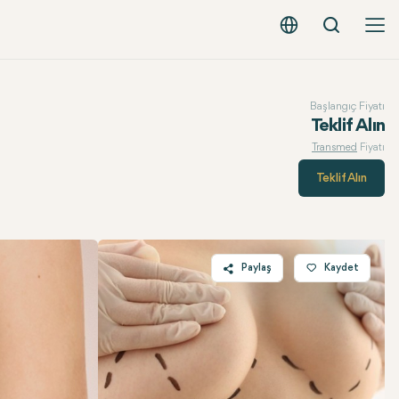
Arama
Türkçe - EUR
Başlangıç Fiyatı
Teklif Alın
Transmed
Fiyatı
Teklif Alın
Paylaş
Kaydet
Twitter
Facebook
Linkedin
WhatsApp