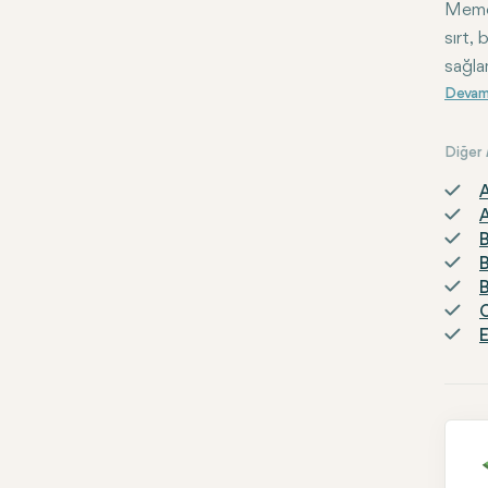
Meme 
sırt, 
sağlam
meme b
Diğer
A
A
B
B
B
C
E