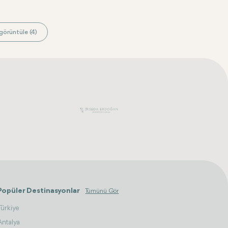
görüntüle (4)
Popüler Destinasyonlar
Tümünü Gör
Türkiye
Antalya