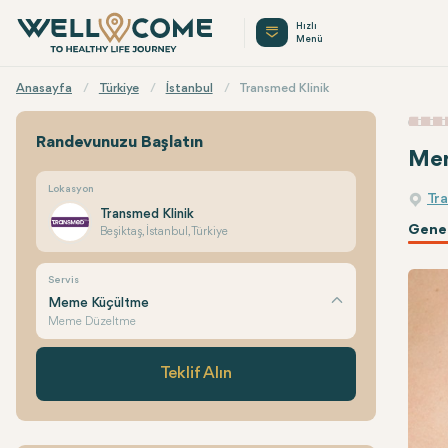
Hızlı
Menü
Anasayfa
Türkiye
İstanbul
Transmed Klinik
Randevunuzu Başlatın
Me
Lokasyon
Tr
Transmed Klinik
Genel
Beşiktaş, İstanbul, Türkiye
Servis
Meme Küçültme
Meme Düzeltme
Teklif Alın