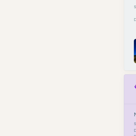
S
D
N
S
D