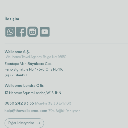
İletişim
Wellcome A.Ş.
Wellhome Travel Agency Belge No: 16559
Esentepe Mah. Büyükdere Cad.
Ferko Signature No: 175/6 Ofis No:116
Şişli / İstanbul
Wellcome Londra Ofis
13 Hanover Square London, W1S 1HN
0850 242 93 55
Mon-Fri 08:30 to 17:00
help@thewellcome.com
7/24 Sağlık Danışmanı
Diğer Lokasyonlar