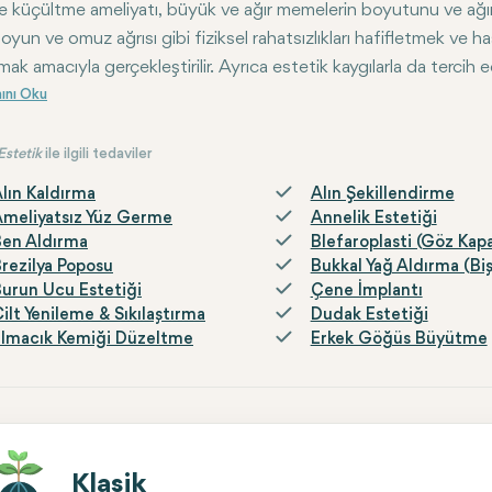
küçültme ameliyatı, büyük ve ağır memelerin boyutunu ve ağırlığı
boyun ve omuz ağrısı gibi fiziksel rahatsızlıkları hafifletmek ve h
ak amacıyla gerçekleştirilir. Ayrıca estetik kaygılarla da tercih edi
aşı ve çevresi yeniden şekillendirilir. Genellikle genel anestezi al
Estetik
ile ilgili tedaviler
lın Kaldırma
Alın Şekillendirme
meliyatsız Yüz Germe
Annelik Estetiği
en Aldırma
Blefaroplasti (Göz Kapa
rezilya Poposu
Bukkal Yağ Aldırma (Bi
urun Ucu Estetiği
Çene İmplantı
ilt Yenileme & Sıkılaştırma
Dudak Estetiği
lmacık Kemiği Düzeltme
Erkek Göğüs Büyütme
Klasik