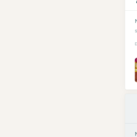
N
S
D
N