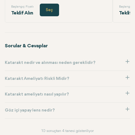
Başlangıç Fiyatı
Başlangıç F
Seç
Teklif Alın
Teklif 
Sorular & Cevaplar
Katarakt nedir ve alınması neden gereklidir?
Katarakt Ameliyatı Riskli Midir?
Katarakt ameliyatı nasıl yapılır?
Göz içi yapay lens nedir?
10 sonuçtan 4 tanesi gösteriliyor