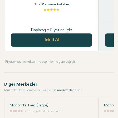
The Marmara Antalya
Başlangıç Fiyatları İçin
Teklif Al
* Fiyat, ekstra ve yükseltme seçimlerine göre değişir.
Diğer Merkezler
Multifokal Toric Femto (İki Göz) için
5 merkez daha
var
Monofokal Fako (iki göz)
Monofoka
0
0 Değerlendirmeye Göre