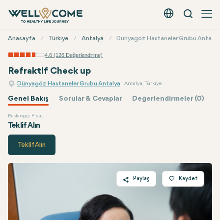
Arama
Türkçe - EUR
Hızlı
Anasayfa
Türkiye
Antalya
Dünyagöz Hastaneler Grubu Antalya
Menü
4.6 (126 Değerlendirme)
Refraktif Check up
Dünyagöz Hastaneler Grubu Antalya
Antalya, Türkiye
Genel Bakış
Sorular & Cevaplar
Değerlendirmeler (0)
Başlangıç Fiyatı
Dünyagöz
Fiyatı
Teklif Alın
Teklif Alın
Paylaş
Kaydet
Twitter
Facebook