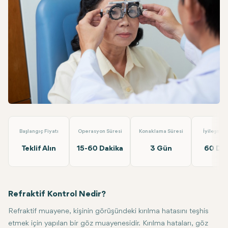
Linkedin
WhatsApp
Telegram
E-posta
Refraktif Check up
Dünyagöz Hastaneler Grubu Antalya
Başlangıç Fiyatı
Operasyon Süresi
Konaklama Süresi
İyileşme 
Teklif Alın
15-60 Dakika
3 Gün
60 Dak
Refraktif Kontrol Nedir?
Refraktif muayene, kişinin görüşündeki kırılma hatasını teşhis
etmek için yapılan bir göz muayenesidir. Kırılma hataları, göz