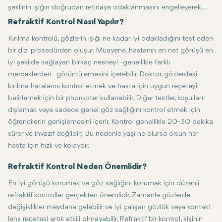
şeklinin ışığın doğrudan retinaya odaklanmasını engelleyerek
bulanık görmeye neden olduğu bozukluklardır. Yaygın kırılma
Refraktif Kontrol Nasıl Yapılır?
hataları arasında miyopluk (miyopi), ileri görüşlülük
Kırılma kontrolü, gözlerin ışığı ne kadar iyi odakladığını test eden
(hipermetrop), astigmatizma ve presbiyopi bulunur. Bu nedenle
bir dizi prosedürden oluşur. Muayene, hastanın en net görüşü en
refraktif bir kontrol, göz bakım uzmanının bu tür görme
iyi şekilde sağlayan birkaç nesneyi -genellikle farklı
sorunlarının tam doğasını belirlemesine yardımcı olacak ve
merceklerden- görüntülemesini içerebilir. Doktor, gözlerdeki
cam, kontakt lensler veya refraktif cerrahi gibi düzeltici
kırılma hatalarını kontrol etmek ve hasta için uygun reçeteyi
önlemlerin reçetelenmesine izin verecek bilgiler sağlayacaktır.
belirlemek için bir phoropter kullanabilir. Diğer testler, koşulları
dışlamak veya sadece genel göz sağlığını kontrol etmek için
öğrencilerin genişlemesini içerir. Kontrol genellikle 20-30 dakika
sürer ve invazif değildir; Bu nedenle yaşı ne olursa olsun her
hasta için hızlı ve kolaydır.
Refraktif Kontrol Neden Önemlidir?
En iyi görüşü korumak ve göz sağlığını korumak için düzenli
refraktif kontroller gerçekten önemlidir. Zamanla gözlerde
değişiklikler meydana gelebilir ve iyi çalışan gözlük veya kontakt
lens reçetesi artık etkili olmayabilir. Refraktif bir kontrol, kişinin