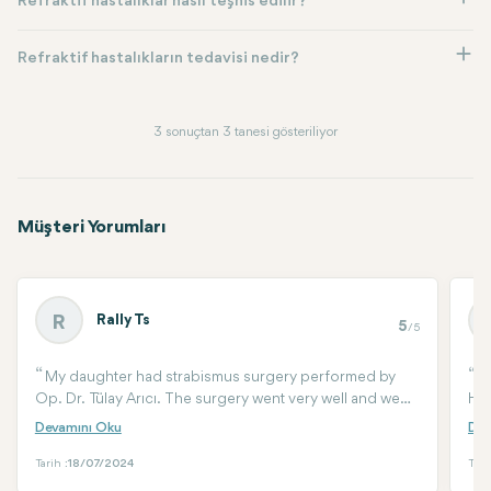
Refraktif hastalıklar nasıl teşhis edilir?
Refraktif hastalıkların tedavisi nedir?
3 sonuçtan 3 tanesi gösteriliyor
Müşteri Yorumları
Rally Ts
R
5
/5
My daughter had strabismus surgery performed by
M
Op. Dr. Tülay Arıcı. The surgery went very well and we
HOS
are happy with the results. Me, my husband and the
bra
baby stayed at the hospital for two days after the
two
surgery. We had a convenient stay. My daughter was
whi
Tarih :
18/07/2024
Tari
being checked regularly by the doctors who also
I h