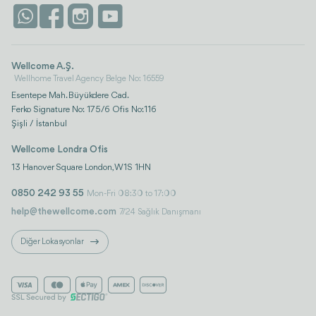
Life Platform
İstanbul
Wellcome A.Ş.
Wellhome Travel Agency Belge No: 16559
Esentepe Mah. Büyükdere Cad.
Ferko Signature No: 175/6 Ofis No:116
Şişli / İstanbul
Wellcome Londra Ofis
13 Hanover Square London, W1S 1HN
0850 242 93 55
Mon-Fri 08:30 to 17:00
help@thewellcome.com
7/24 Sağlık Danışmanı
Diğer Lokasyonlar