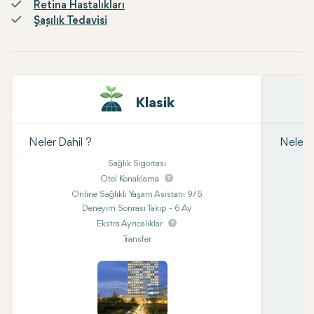
Retina Hastalıkları
Şaşılık Tedavisi
Klasik
Neler Dahil ?
Neler D
Sağlık Sigortası
Otel Konaklama
Online Sağlıklı Yaşam Asistanı 9/5
Deneyim Sonrası Takip - 6 Ay
Ekstra Ayrıcalıklar
Transfer