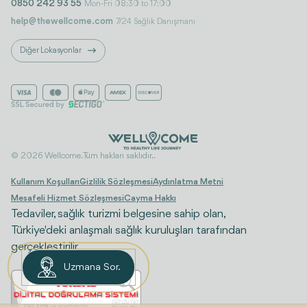
0850 242 93 55
Mon-Fri 08:30 to 17:00
help@thewellcome.com
7/24 Sağlık Danışmanı
Diğer Lokasyonlar
© 2026 Wellcome. Tüm hakları saklıdır..
Kullanım Koşulları
Gizlilik Sözleşmesi
Aydınlatma Metni
Mesafeli Hizmet Sözleşmesi
Cayma Hakkı
Tedaviler, sağlık turizmi belgesine sahip olan,
Türkiye'deki anlaşmalı sağlık kuruluşları tarafından
gerçekleştirilir.
Uzmana Sor.