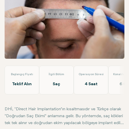
Linkedin
WhatsApp
Telegram
E-posta
Saç ve Sakal Ekimi
SE Hair Clinic Seda Erdoğan
Başlangıç Fiyatı
İlgili Bölüm
Operasyon Süresi
Konaklama 
Teklif Alın
Saç
4 Saat
6 G
DHİ, "Direct Hair Implantation"ın kısaltmasıdır ve Türkçe olarak
"Doğrudan Saç Ekimi" anlamına gelir. Bu yöntemde, saç kökleri
tek tek alınır ve doğrudan ekim yapılacak bölgeye implant edilir.