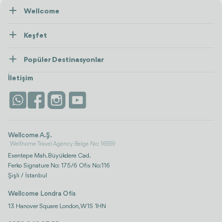
Wellcome
Hakkımızda
Keşfet
İletişim
Tedaviler
Popüler Destinasyonlar
Wellness
Tümünü Gör
Türkiye
Konaklama
İletişim
Antalya
Life Platform
İstanbul
Wellcome A.Ş.
Wellhome Travel Agency Belge No: 16559
Esentepe Mah. Büyükdere Cad.
Ferko Signature No: 175/6 Ofis No:116
Şişli / İstanbul
Wellcome Londra Ofis
13 Hanover Square London, W1S 1HN