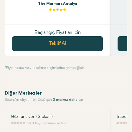
The Marmara Antalya
Başlangıç Fiyatları İçin
Teklif Al
* Fiyat, ekstra ve yükseltme seçimlerine göre değişir.
Diğer Merkezler
Seton Ameliyatı (Tek Göz) için
2 merkez daha
var
Göz Tansiyon (Glokom)
Trabekül
0
0 Değerlendirmeye Göre