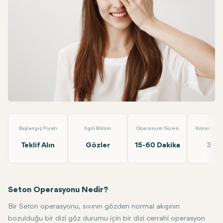
Linkedin
WhatsApp
Telegram
E-posta
Seton Ameliyatı (Tek Göz)
Dünyagöz Hastaneler Grubu Anta
Başlangıç Fiyatı
İlgili Bölüm
Operasyon Süresi
Konaklama 
Teklif Alın
Gözler
15-60 Dakika
3 G
Seton Operasyonu Nedir?
Bir Seton operasyonu, sıvının gözden normal akışının
bozulduğu bir dizi göz durumu için bir dizi cerrahi operasyon