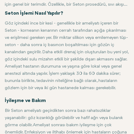
için genel bir terimdir. Özellikle, bir Seton prosedürü, sıvı akışını
arttırmak için göze "Seton" adı verilen küçük bir tüp veya cihazın
Seton İşlemi Nasıl Yapılır?
yerleştirilmesini içerir. Diğer tüm tedavi biçimlerine yetersiz yanıt
Göz içindeki ince bir kesi - genellikle bir ameliyatı içeren bir
veren ilerlemiş veya dirençli glokom vakalarında özellikle
Seton - korneanın kenarının cerrah tarafından açığa çıkarılması
yararlıdır. Seton, drenaj için alternatif bir yol oluşturarak göz içi
ve erişilmesi gereken yer. Bir miktar silikon veya emilemeyen tüp-
basıncını düşürmeye çalışır, böylece görme kaybı olasılığını ve
seton - daha sonra iç basıncın boşaltılması için gözün iç
göz içindeki artan basınca bağlı diğer semptomları en aza
kanalından geçirilir. Daha etkili drenaj için oluşturulan bu yeni yol,
indirir.
göz içindeki sulu mizahın etkili bir şekilde dışarı akmasını sağlar.
Ameliyat hastanın durumuna ve yaşına göre lokal veya genel
anestezi altında yapılır. İşlem yaklaşık 30 ila 60 dakika sürer;
bununla birlikte, tedavinin niteliğine bağlı olarak, hastaların
gözlem için bir veya iki gün hastanede kalması gerekebilir.
İyileşme ve Bakım
Bir Seton ameliyatı geçirdikten sonra bazı rahatsızlıklar
yaşanabilir: göz kızarıklığı görülebilir ve hafif ağrı veya bulanık
görme olabilir. Ameliyat sonrası bakım iyileşme için çok
önemlidir. Enfeksiyon ve iltihabı önlemek için hastaların çoğuna