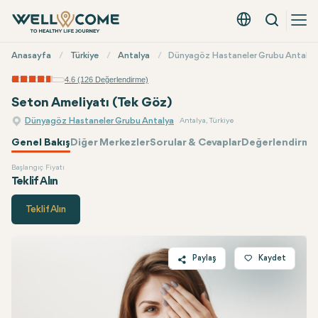
Arama
Türkçe - EUR
Hızlı
Anasayfa
Türkiye
Antalya
Dünyagöz Hastaneler Grubu Antalya
Menü
4.6 (126 Değerlendirme)
Seton Ameliyatı (Tek Göz)
Dünyagöz Hastaneler Grubu Antalya
Antalya, Türkiye
Genel Bakış
Diğer Merkezler
Sorular & Cevaplar
Değerlendirmel
Başlangıç Fiyatı
Dünyagöz
Fiyatı
Teklif Alın
Teklif Alın
Paylaş
Kaydet
Twitter
Facebook