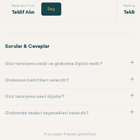
Başlangıç Fiyatı
Başlangıç F
Seç
Teklif Alın
Teklif 
Sorular & Cevaplar
Göz tansiyonu nedir ve glokomla ilişkisi nedir?
Glokomun belirtileri nelerdir?
Göz tansiyonu nasıl ölçülür?
Glokomda tedavi seçenekleri nelerdir?
4 sonuçtan 4 tanesi gösteriliyor