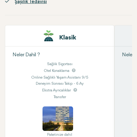
Şaşılık Tedavisi
Klasik
Neler Dahil ?
Neler D
Sağlık Sigortası
Otel Konaklama
Online Sağlıklı Yaşam Asistanı 9/5
Deneyim Sonrası Takip - 6 Ay
Ekstra Ayrıcalıklar
Transfer
Paketinize dahil