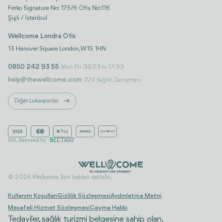
Ferko Signature No: 175/6 Ofis No:116
Şişli / İstanbul
Wellcome Londra Ofis
13 Hanover Square London, W1S 1HN
0850 242 93 55
Mon-Fri 08:30 to 17:00
help@thewellcome.com
7/24 Sağlık Danışmanı
Diğer Lokasyonlar
© 2026 Wellcome. Tüm hakları saklıdır..
Kullanım Koşulları
Gizlilik Sözleşmesi
Aydınlatma Metni
Mesafeli Hizmet Sözleşmesi
Cayma Hakkı
Tedaviler, sağlık turizmi belgesine sahip olan,