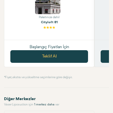
Paketinize dahil
Cityloft 81
Başlangıç Fiyatları İçin
Teklif Al
* Fiyat, ekstra ve yükseltme seçimlerine göre değişir.
Diğer Merkezler
Vaser Liposuction için
1 merkez daha
var