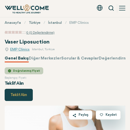
Arama
Türkçe - EUR
Hızlı
Anasayfa
Türkiye
İstanbul
EMP Clinics
Menü
0 (0 Değerlendirme)
Vaser Liposuction
EMP Clinics
İstanbul, Türkiye
Genel Bakış
Diğer Merkezler
Sorular & Cevaplar
Değerlendirmel
EMP Clinics
Fiyatı
Doğrulanmış Fiyat
Başlangıç Fiyatı
Teklif Alın
Teklif Alın
Paylaş
Kaydet
Twitter