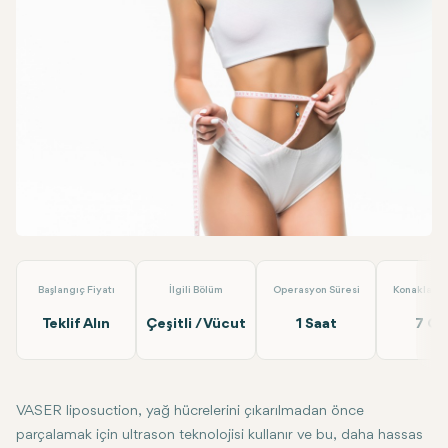
Facebook
Linkedin
WhatsApp
Telegram
E-posta
Vaser Liposuction
EMP Clinics
Başlangıç Fiyatı
İlgili Bölüm
Operasyon Süresi
Konaklama 
Teklif Alın
Çeşitli / Vücut
1 Saat
7 G
VASER liposuction, yağ hücrelerini çıkarılmadan önce
parçalamak için ultrason teknolojisi kullanır ve bu, daha hassas