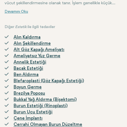
vücut şekillendirmesine olanak tanır. İşlem genellikle küçük
kesiler yapmayı, bir prob yerleştirmeyi ve ardından sıvılaştırılmış
VASER liposuction'ın temel avantajları arasında minimal iyileşme sü
yağı emmeyi içerir.
Diğer
Estetik
ile ilgili tedaviler
Alın Kaldırma
Alın Şekillendirme
Alt Göz Kapağı Ameliyatı
Ameliyatsız Yüz Germe
Annelik Estetiği
Bacak Estetiği
Ben Aldırma
Blefaroplasti (Göz Kapağı Estetiği)
Boyun Germe
Brezilya Poposu
Bukkal Yağ Aldırma (Bişektomi)
Burun Estetiği (Rinoplasti)
Burun Ucu Estetiği
Çene İmplantı
Cerrahi Olmayan Burun Düzeltme