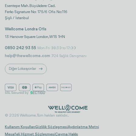
Esentepe Mah. Büyükdere Cad.
Ferko Signature No: 175/6 Ofis No:116
Şişli / İstanbul
Wellcome Londra Ofis
13 Hanover Square London, W1S 1HN
0850 242 93 55
Mon-Fri 08:30 to 17:00
help@thewellcome.com
7/24 Sağlık Danışmanı
Diğer Lokasyonlar
© 2026 Wellcome. Tüm hakları saklıdır..
Kullanım Koşulları
Gizlilik Sözleşmesi
Aydınlatma Metni
Mesafeli Hizmet Sözleşmesi
Cayma Hakkı