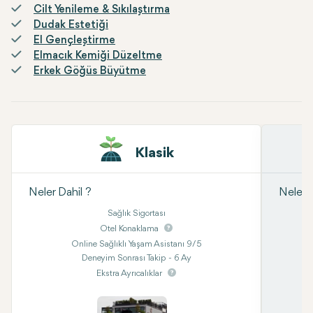
Cilt Yenileme & Sıkılaştırma
Dudak Estetiği
El Gençleştirme
Elmacık Kemiği Düzeltme
Erkek Göğüs Büyütme
Klasik
Neler Dahil ?
Neler D
Sağlık Sigortası
Otel Konaklama
Online Sağlıklı Yaşam Asistanı 9/5
Deneyim Sonrası Takip - 6 Ay
Ekstra Ayrıcalıklar