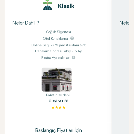
Klasik
Neler Dahil ?
Neler D
Sağlık Sigortası
Otel Konaklama
Online Sağlıklı Yaşam Asistanı 9/5
Deneyim Sonrası Takip - 6 Ay
Ekstra Ayrıcalıklar
Paketinize dahil
Cityloft 81
Başlangıç Fiyatları İçin