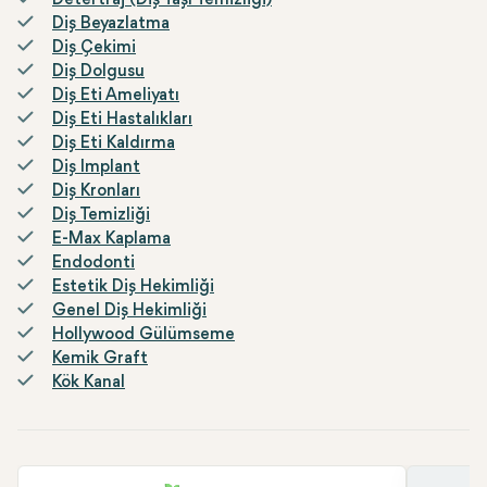
Detertraj (Diş Taşı Temizliği)
Diş Beyazlatma
Diş Çekimi
Diş Dolgusu
Diş Eti Ameliyatı
Diş Eti Hastalıkları
Diş Eti Kaldırma
Diş Implant
Diş Kronları
Diş Temizliği
E-Max Kaplama
Endodonti
Estetik Diş Hekimliği
Genel Diş Hekimliği
Hollywood Gülümseme
Kemik Graft
Kök Kanal