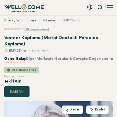
Arama
Türkçe - EUR
Hızlı
Anasayfa
Türkiye
İstanbul
EMP Clinics
Menü
0 (0 Değerlendirme)
Venner Kaplama (Metal Destekli Porselen
Kaplama)
EMP Clinics
İstanbul, Türkiye
Genel Bakış
Diğer Merkezler
Sorular & Cevaplar
Değerlendirmel
EMP Clinics
Fiyatı
Doğrulanmış Fiyat
Başlangıç Fiyatı
Teklif Alın
Teklif Alın
Paylaş
Kaydet