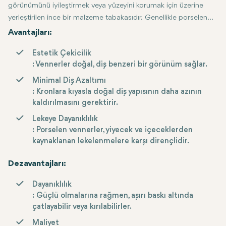
görünümünü iyileştirmek veya yüzeyini korumak için üzerine
yerleştirilen ince bir malzeme tabakasıdır. Genellikle porselen
veya kompozit reçineden yapılır ve renk değişiklikleri, çürükler
Avantajları:
veya dişler arasındaki boşluklar gibi çeşitli diş sorunlarını
Estetik Çekicilik
düzeltmek için kullanılır.
: Vennerler doğal, diş benzeri bir görünüm sağlar.
Minimal Diş Azaltımı
: Kronlara kıyasla doğal diş yapısının daha azının
kaldırılmasını gerektirir.
Lekeye Dayanıklılık
: Porselen vennerler, yiyecek ve içeceklerden
kaynaklanan lekelenmelere karşı dirençlidir.
Dezavantajları:
Dayanıklılık
: Güçlü olmalarına rağmen, aşırı baskı altında
çatlayabilir veya kırılabilirler.
Maliyet