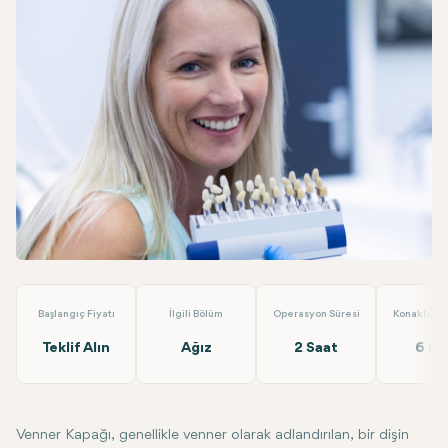
Twitter
Facebook
Linkedin
WhatsApp
Telegram
E-posta
Venner Kaplama (Metal Destekli Porselen Kaplama)
EMP Cli
Başlangıç Fiyatı
İlgili Bölüm
Operasyon Süresi
Konaklama 
Teklif Alın
Ağız
2 Saat
6 G
Venner Kapağı
, genellikle venner olarak adlandırılan, bir dişin