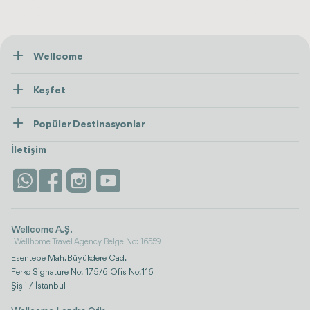
Wellcome
Hakkımızda
Keşfet
İletişim
Tedaviler
Popüler Destinasyonlar
Wellness
Tümünü Gör
Türkiye
Konaklama
İletişim
Antalya
Life Platform
İstanbul
Wellcome A.Ş.
Wellhome Travel Agency Belge No: 16559
Esentepe Mah. Büyükdere Cad.
Ferko Signature No: 175/6 Ofis No:116
Şişli / İstanbul