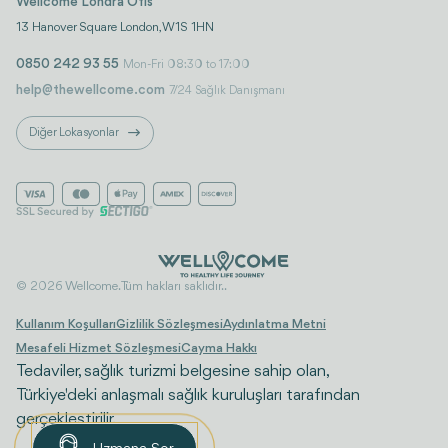
Wellcome Londra Ofis
13 Hanover Square London, W1S 1HN
0850 242 93 55
Mon-Fri 08:30 to 17:00
help@thewellcome.com
7/24 Sağlık Danışmanı
Diğer Lokasyonlar
© 2026 Wellcome. Tüm hakları saklıdır..
Kullanım Koşulları
Gizlilik Sözleşmesi
Aydınlatma Metni
Mesafeli Hizmet Sözleşmesi
Cayma Hakkı
Tedaviler, sağlık turizmi belgesine sahip olan,
Türkiye'deki anlaşmalı sağlık kuruluşları tarafından
gerçekleştirilir.