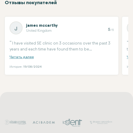
Отзывы покупателей
james mccarthy
J
5
/5
United Kingdom
I have visited SE clinic on 3 occasions over the past 3
C
years and each time have found them to be
the
professional, very friendly and most importantly the
mad
standard of their work is as good as you will find
wit
anywhere. Seda is fantastic at what she does and her
История :
19/08/2024
Исто
team support her perfectly. Will be visiting again on my
next visit even if it’s only to say hi.