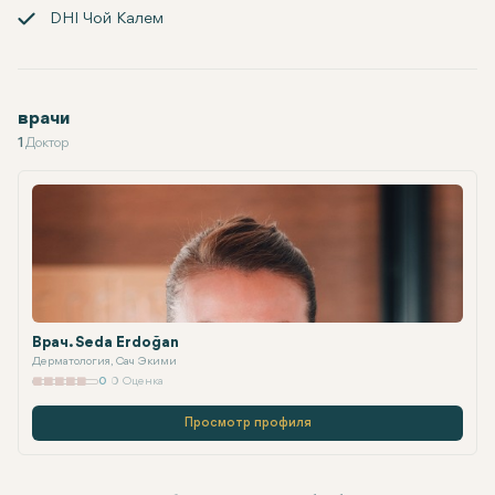
DHI Чой Калем
врачи
1
Доктор
Врач. Seda Erdoğan
Дерматология, Сач Экими
0
0 Оценка
Просмотр профиля