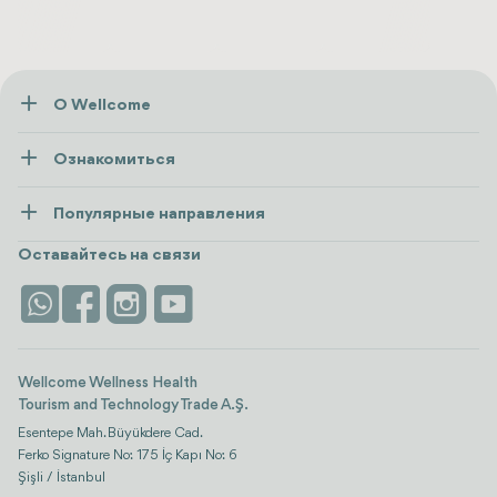
О Wellcome
О нас
Ознакомиться
Пресса
Здоровье
Ресурсы и политика
Популярные направления
Wellness
посмотреть все
Карьера
Турция
Размещение
Оставайтесь на связи
Безопасность
Antalya
Достопримечательности
Контакты
Istanbul
Отзывы
Life Platform
Wellcome Wellness Health
Tourism and Technology Trade A.Ş.
Esentepe Mah. Büyükdere Cad.
Ferko Signature No: 175 İç Kapı No: 6
Şişli / İstanbul