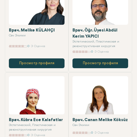
Врач. Melike KÜLAHÇI
Врач. Öğr. Üyesi Abdül
Сач Экими
Kerim YAPICI
Эстетический, Пластическая и
0
0 Оценка
реконструктивная хирургия
0
0 Оценка
Просмотр профиля
Просмотр профиля
Врач. Kübra Ece Kalafatlar
Врач. Canan Melike Köksüz
Эстетический, Пластическая и
Сач Экими
реконструктивная хирургия
0
0 Оценка
0
0 Оценка