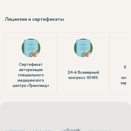
Лицензии и сертификаты
Сертификат
Евр
авторизации
24-й Всемирный
а
специального
конгресс ISHRS
косм
медицинского
хирур
центра «Трансмед»