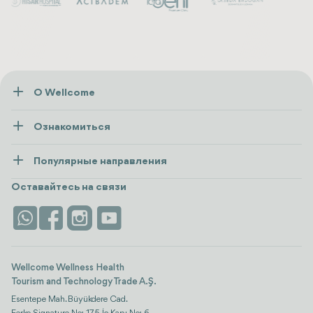
О Wellcome
О нас
Ознакомиться
Пресса
Здоровье
Ресурсы и политика
Популярные направления
Wellness
посмотреть все
Карьера
Турция
Размещение
Оставайтесь на связи
Безопасность
Antalya
Достопримечательности
Контакты
Istanbul
Отзывы
Life Platform
Wellcome Wellness Health
Tourism and Technology Trade A.Ş.
Esentepe Mah. Büyükdere Cad.