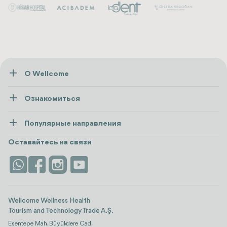
О Wellcome
О нас
Ознакомиться
Пресса
Здоровье
Ресурсы и политика
Популярные направления
Wellness
посмотреть все
Карьера
Турция
Размещение
Оставайтесь на связи
Безопасность
Antalya
Достопримечательности
Контакты
Istanbul
Отзывы
Life Platform
Wellcome Wellness Health
Tourism and Technology Trade A.Ş.
Esentepe Mah. Büyükdere Cad.