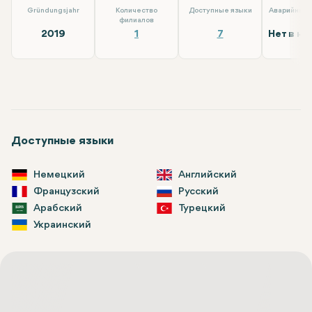
Gründungsjahr
Количество
Доступные языки
Аварийные
филиалов
2019
1
7
Нет в на
Доступные языки
Немецкий
Английский
Французский
Русский
Арабский
Турецкий
Украинский