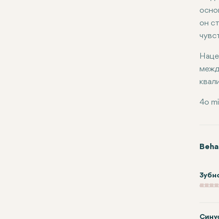
осно
он с
чувс
Наце
межд
квал
4o mi
Beha
Зубн
Сину