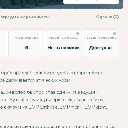
Награды и сертификаты
Оценки (0)
Anzahl der Ärzte
Аварийные службы
Помощь переводчика
6
Нет в наличии
Доступно
которое придает приоритет удовлетворенности
 придерживается этических норм.
тации волос, быстро став одним из ведущих
окому качеству услуг и ориентированности на
до включения EMP Esthetic, EMP men и EMP dent,
логии, мужского здоровья и эстетики объединяются