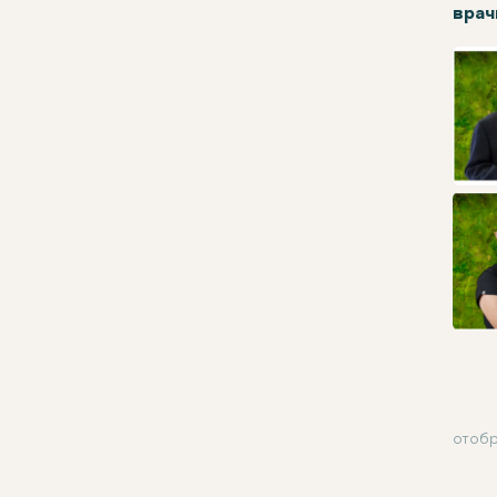
врач
отобр