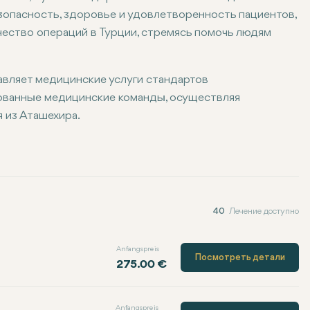
зопасность, здоровье и удовлетворенность пациентов,
ество операций в Турции, стремясь помочь людям
авляет медицинские услуги стандартов
ованные медицинские команды, осуществляя
 из Аташехира.
40
Лечение доступно
Anfangspreis
Посмотреть детали
275.00 €
Anfangspreis