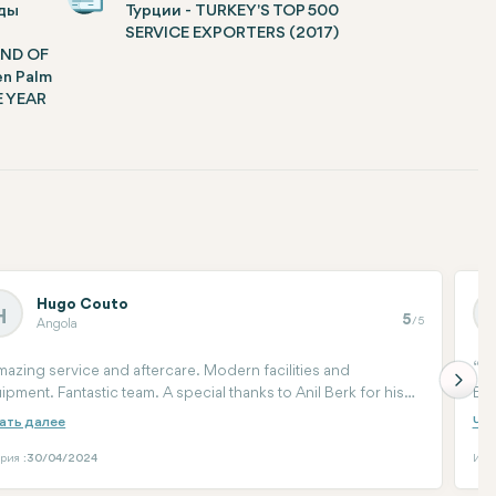
ды
Турции - TURKEY'S TOP 500
SERVICE EXPORTERS (2017)
ND OF
en Palm
E YEAR
Hugo Couto
H
5
/5
Angola
azing service and aftercare. Modern facilities and
I
ipment. Fantastic team. A special thanks to Anil Berk for his
Eve
e and patience. You cannot be in better hands if you decide
soo
move forward with hair treatment.
wan
the
рия :
30/04/2024
Исто
me 