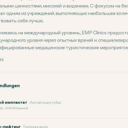
вными ценностями, миссией и видением. С фокусом на бе
тал одним из учреждений, выполняющих наибольшее колич
твовать себя лучше.
ливаясь на международный уровень, EMP Clinics предост
ународного уровня через опытных врачей и специализир
ифицированные медицинские туристические мероприятия
ni
ndlungen
ой имплантат
Имплантация зубов
0.00 (0 Оценка)
с-лифтинг
Подтяжка десен