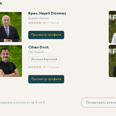
и
Врач. Hayati Dönmez
Дерматология
0
0 Оценка
Просмотр профиля
Cihan Dost
Сач Экими
Лечение Взрослый
0
0 Оценка
Просмотр профиля
ажение результатов 4 из 6
Посмотреть всех в