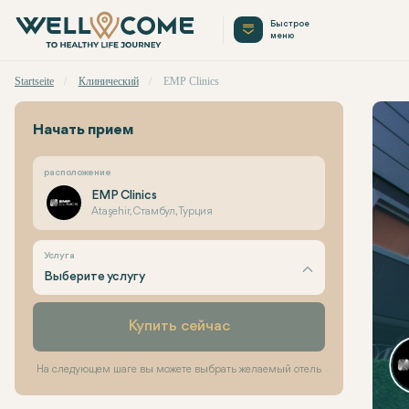
Быстрое
меню
Startseite
Клинический
EMP Clinics
Начать прием
расположение
EMP Clinics
Ataşehir, Стамбул, Турция
Услуга
Выберите услугу
Купить сейчас
На следующем шаге вы можете выбрать желаемый отель