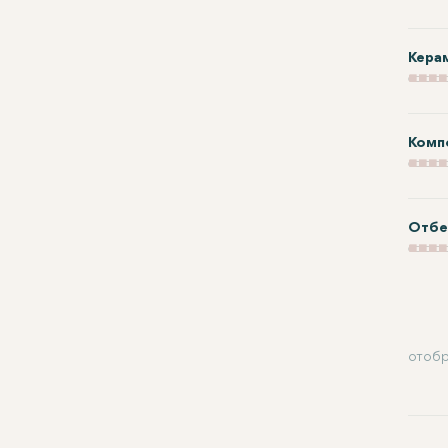
Кера
Комп
Отбе
отобр