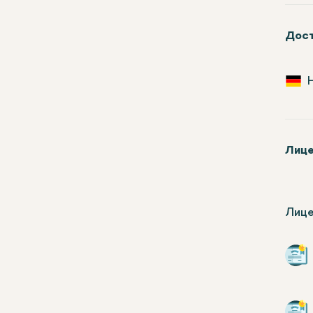
Дост
Лице
Лице