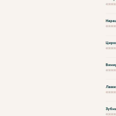
Нара
Цирк
Вини
Лами
Зубн