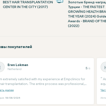
BEST HAIR TRANSPLANTATION
Золотые бренд-награ
CENTER IN THE CITY (2017)
Турции - THE FASTEST
GROWİNG HEALTH BRA
THE YEAR (2024) Gold
Awards - BRAND OF TH
(2022)
вы покупателей
Eren Lokman
E
5
/5
Netherland
am extremely satisfied with my experience at Empclinics for
Am
hair transplantation. The entire process was professional,
equ
 the team made sure I felt comfortable and well-informed
tim
ry step of the way. The results have exceeded my
to 
ectations, and I highly recommend Empclinics to anyone
рия :
18/08/2024
Исто
idering a hair transplant!