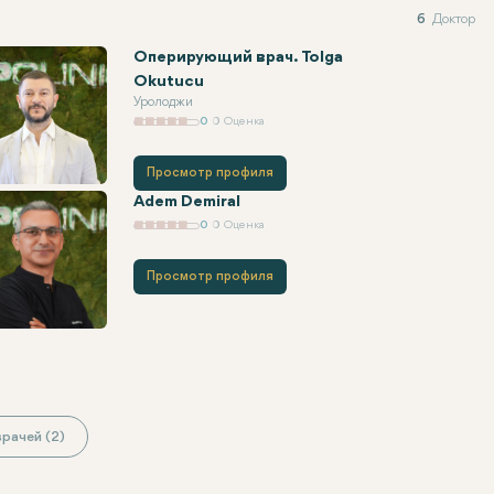
6
Доктор
Оперирующий врач. Tolga
Okutucu
Уролоджи
0
0 Оценка
Просмотр профиля
Adem Demiral
0
0 Оценка
Просмотр профиля
рачей (2)