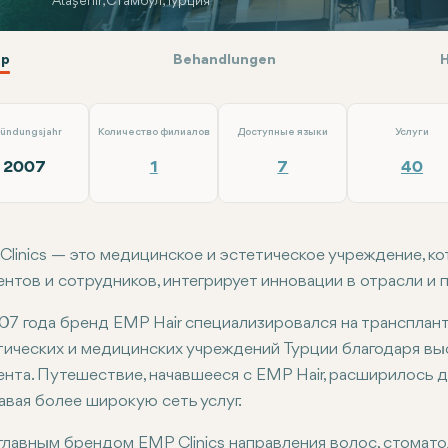
Ataşehir, Стамбул, Турция
р
Behandlungen
ündungsjahr
Количество филиалов
Доступные языки
Услуги
2007
1
7
40
Clinics — это медицинское и эстетическое учреждение, 
ентов и сотрудников, интегрирует инновации в отрасли и
07 года бренд EMP Hair специализировался на трансплан
тических и медицинских учреждений Турции благодаря выс
ента. Путешествие, начавшееся с EMP Hair, расширилось 
авая более широкую сеть услуг.
главным брендом EMP Clinics направления волос, стомато