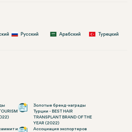
ский
Русский
Арабский
Турецкий
ды
Золотые бренд-награды
 TOURISM
Турции - BEST HAIR
022)
TRANSPLANT BRAND OF THE
YEAR (2022)
саммит и
Ассоциация экспортеров