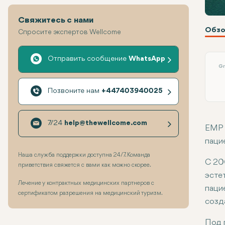
Свяжитесь с нами
Обзо
Спросите экспертов Wellcome
Отправить сообщение
WhatsApp
Gr
Позвоните нам
+447403940025
7/24
help@thewellcome.com
EMP 
паци
Наша служба поддержки доступна 24/7. Команда
С 20
приветствия свяжется с вами как можно скорее.
эсте
Лечение у контрактных медицинских партнеров с
паци
сертификатом разрешения на медицинский туризм.
созд
Под 