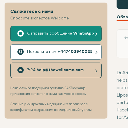
Свяжитесь с нами
Обзо
Спросите экспертов Wellcome
Отправить сообщение
WhatsApp
Gr
Позвоните нам
+447403940025
7/24
help@thewellcome.com
Dr. A
helps
prefe
Наша служба поддержки доступна 24/7. Команда
приветствия свяжется с вами как можно скорее.
Lipos
perfo
Лечение у контрактных медицинских партнеров с
FaceT
сертификатом разрешения на медицинский туризм.
for A