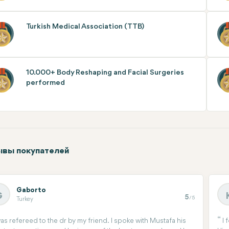
Turkish Medical Association (TTB)
10.000+ Body Reshaping and Facial Surgeries
performed
вы покупателей
Gaborto
G
5
/5
Turkey
was refereed to the dr by my friend. I spoke with Mustafa his
I 