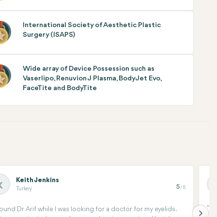
International Society of Aesthetic Plastic
Surgery (ISAPS)
Wide array of Device Possession such as
Vaserlipo, Renuvion J Plasma, BodyJet Evo,
FaceTite and BodyTite
Keith Jenkins
K
5
/5
Turkey
found Dr Arif while I was looking for a doctor for my eyelids.
I 