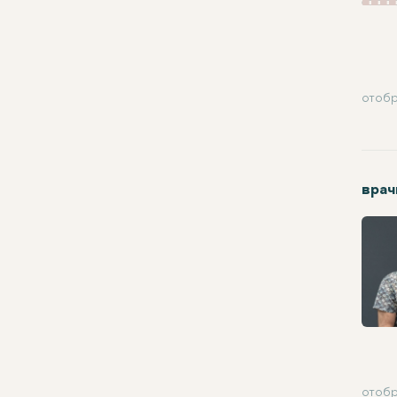
отобр
врач
отобр