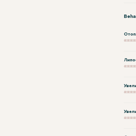
Beha
Отоп
Липо
Увел
Увел