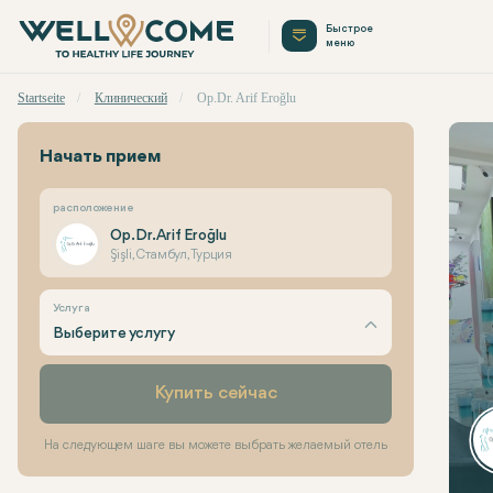
Быстрое
меню
Startseite
Клинический
Op.Dr. Arif Eroğlu
Начать прием
расположение
Op.Dr. Arif Eroğlu
Şişli, Стамбул, Турция
Услуга
Выберите услугу
Купить сейчас
На следующем шаге вы можете выбрать желаемый отель