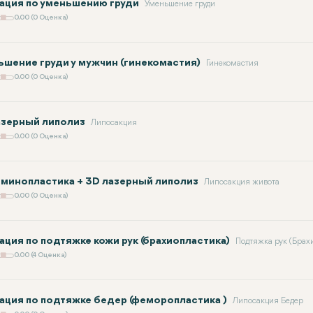
ация по уменьшению груди
Уменьшение груди
0.00 (0 Оценка)
ьшение груди у мужчин (гинекомастия)
Гинекомастия
0.00 (0 Оценка)
азерный липолиз
Липосакция
0.00 (0 Оценка)
минопластика + 3D лазерный липолиз
Липосакция живота
0.00 (0 Оценка)
ация по подтяжке кожи рук (брахиопластика)
Подтяжка рук (Брах
0.00 (4 Оценка)
ация по подтяжке бедер (феморопластика )
Липосакция Бедер