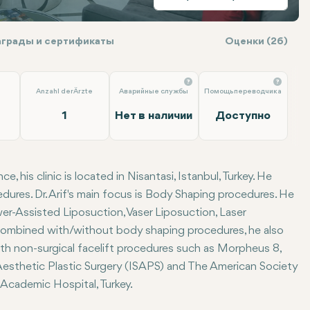
аграды и сертификаты
Оценки (26)
Anzahl der Ärzte
Аварийные службы
Помощь переводчика
1
Нет в наличии
Доступно
nce,
his clinic is located in
Nisantasi, Istanbul, Turkey.
He
cedures.
Dr. Arif's main focus is Body Shaping procedures.
He
r-Assisted Liposuction, Vaser Liposuction, Laser
Combined with/without body shaping procedures, he also
th non-surgical facelift procedures such as Morpheus 8,
Aesthetic Plastic Surgery (ISAPS)
and
The American Society
Academic Hospital, Turkey.