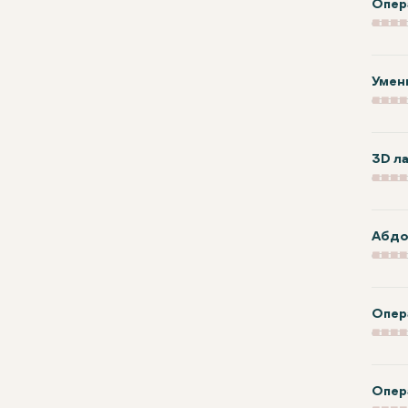
Опер
Умен
3D л
Абдо
Опер
Опер