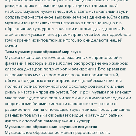
Музыка составляет основу многих танцевальных стилей, имея
ритм, мелодию и гармонию, которые диктуют движение. И
наоборот, музыке нужен танец, чтобы взять музыкальный звук и
создать художественное выражение через движение. Эта связь
музыки и танца заключается не только в исполнении, но и в
образовании, культурном значении и пользе для здоровья. В
этой статье музыка и танец рассматриваются более подробно с
точки зрения их типов, техник и того, что они делают в нашей
жизни.
Типы музыки: разнообразный мир звука
Музыка охватывает множество различных жанров, стилей и
фантазий. Некоторые из наиболее распространенных жанров:
классика, джаз, рок, поп, хип-хоп и электроника. В то время как
классическая музыка состоит из сложных произведений,
обычно созданных для исторических целей, джаз является
полной противоположностью, поскольку содержит сильные
ритмы и часто импровизируется. Поп- и рок-музыка привлекают
массовую аудиторию своими запоминающимися мелодиями и
энергичными битами; хип-хоп и электроника — это все о
расширении границ с помощью звука и ритма. Прослушивание
разных типов музыки открывает сердце и разум для разных
чувств и способов самовыражения культур.
Музыкальное образование: изучение искусства
Музыкальное образование может предоставляться в