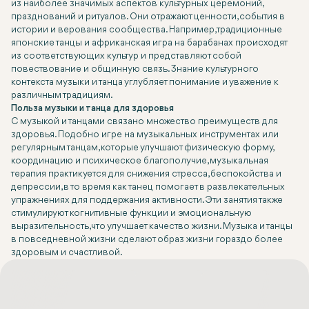
из наиболее значимых аспектов культурных церемоний,
празднований и ритуалов. Они отражают ценности, события в
истории и верования сообщества. Например, традиционные
японские танцы и африканская игра на барабанах происходят
из соответствующих культур и представляют собой
повествование и общинную связь. Знание культурного
контекста музыки и танца углубляет понимание и уважение к
различным традициям.
Польза музыки и танца для здоровья
С музыкой и танцами связано множество преимуществ для
здоровья. Подобно игре на музыкальных инструментах или
регулярным танцам, которые улучшают физическую форму,
координацию и психическое благополучие, музыкальная
терапия практикуется для снижения стресса, беспокойства и
депрессии, в то время как танец помогает в развлекательных
упражнениях для поддержания активности. Эти занятия также
стимулируют когнитивные функции и эмоциональную
выразительность, что улучшает качество жизни. Музыка и танцы
в повседневной жизни сделают образ жизни гораздо более
здоровым и счастливой.