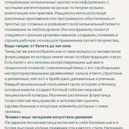
специальных музыкальных школах или неформально с
частными репетиторами на уроках по теории музыки,
композиции или практике. Учащиеся учатся, используя
различные приложения или программное обеспечение, от
простых до сложных, и развивают свой музыкальный талант и
понимание на любом уровне. Эти инструменты помогут
учащимся с разным уровнем навыков создавать, понимать и
строить рабочую основу для применения своего творчества.
Виды танцев: от балета до хип-хопа
Танец так же разнообразен, как и сама музыка, со множеством
форм, каждая из которых имеет свою особую традицию и вкус.
Есть балет с его четкими, контролируемыми шагами и
грациозной осанкой; современный танец с его свободными,
неструктурированными движениями; сальса и танго, страстные
и ритмичные; хип-хоп и брейк-данс, динамичные и уличные.
Каждый танцевальный стиль имеет свою историю и технику,
которые вместе создают богатый гобелен мировой
танцевальной культуры. Изучение различных форм танца
позволяет как танцорам, так и энтузиастам оценить
художественные и искусные элементы, которые с ними
связаны.
Техники танца: овладение искусством движения
Овладение техниками танца включает в себя базовые шаги и
более высокие уровни движения для каждого стиля. Например,