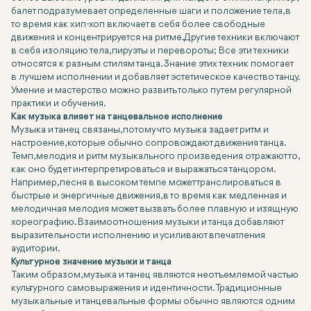
балет подразумевает определенные шаги и положение тела, в
то время как хип-хоп включает в себя более свободные
движения и концентрируется на ритме. Другие техники включают
в себя изоляцию тела, пируэты и перевороты; Все эти техники
относятся к разным стилям танца. Знание этих техник помогает
в лучшем исполнении и добавляет эстетическое качество танцу.
Умение и мастерство можно развить только путем регулярной
практики и обучения.
Как музыка влияет на танцевальное исполнение
Музыка и танец связаны, потому что музыка задает ритм и
настроение, которые обычно сопровождают движения танца.
Темп, мелодия и ритм музыкального произведения отражают то,
как оно будет интерпретироваться и выражаться танцором.
Например, песня в высоком темпе может транслироваться в
быстрые и энергичные движения, в то время как медленная и
мелодичная мелодия может вызвать более плавную и изящную
хореографию. Взаимоотношения музыки и танца добавляют
выразительности исполнению и усиливают впечатления
аудитории.
Культурное значение музыки и танца
Таким образом, музыка и танец являются неотъемлемой частью
культурного самовыражения и идентичности. Традиционные
музыкальные и танцевальные формы обычно являются одним