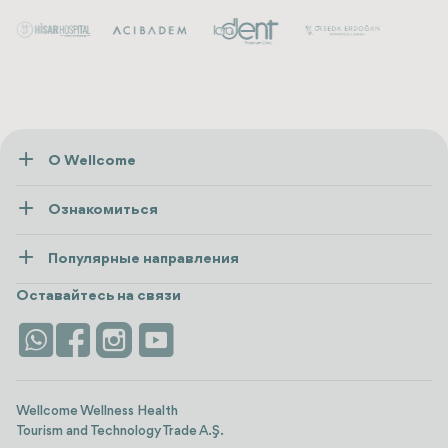
О Wellcome
О нас
Ознакомиться
Пресса
Здоровье
Ресурсы и политика
Популярные направления
Wellness
посмотреть все
Карьера
Турция
Размещение
Оставайтесь на связи
Безопасность
Antalya
Достопримечательности
Контакты
Istanbul
Отзывы
Life Platform
Wellcome Wellness Health
Tourism and Technology Trade A.Ş.