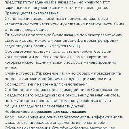
предотвратить падения. Новичкам обычно нравится этот
вариант, и они регулярно занимаются им в помещении.
Преимущества скалолазания
Скалолазание имеет несколько преимуществ, которые
касаются как физических, так и умственных преимуществ. К ним
относятся следующие:
Физическая подготовка: Скалолазание помогает развить силу,
выносливость, гибкость и равновесие. Во время тренировки
задействуются различные группы мышц.
Сосредоточенность ума: Скалолазание требует большой
концентрации и решения проблем из-за маршрутов, по
которым нужно подниматься, и способов маневрирования
телом.
Снятие стресса: Упражнение каким-то образом поможет снять
стресс из-за взаимодействия с окружающим миром или
сосредоточения на стене для скалолазания.
Сообщество и социальное взаимодействие: Скалолазание
создаст своего рода дружеские отношения для альпинистов,
потому что оно предполагает командную работу, а опыт и
общие взгляды позволяют завести друзей.
Необходимое снаряжение для скалолазания
Хорошее снаряжение означает безопасность и эффективность
в скалолазании. Базовое снаряжение включает в себя:
Обувь для скалолазания: Эта обувь обеспечивает хорошее