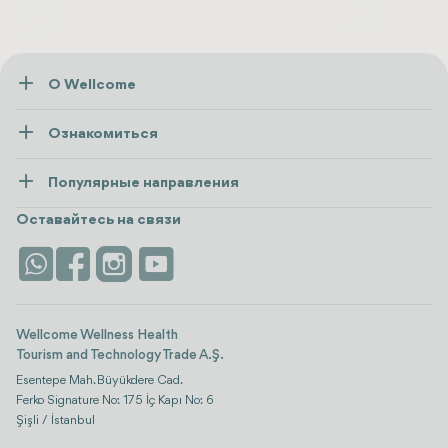
О Wellcome
О нас
Ознакомиться
Пресса
Здоровье
Ресурсы и политика
Популярные направления
Wellness
посмотреть все
Карьера
Турция
Размещение
Оставайтесь на связи
Безопасность
Antalya
Достопримечательности
Контакты
Istanbul
Отзывы
Life Platform
Wellcome Wellness Health
Tourism and Technology Trade A.Ş.
Esentepe Mah. Büyükdere Cad.
Ferko Signature No: 175 İç Kapı No: 6
Şişli / İstanbul