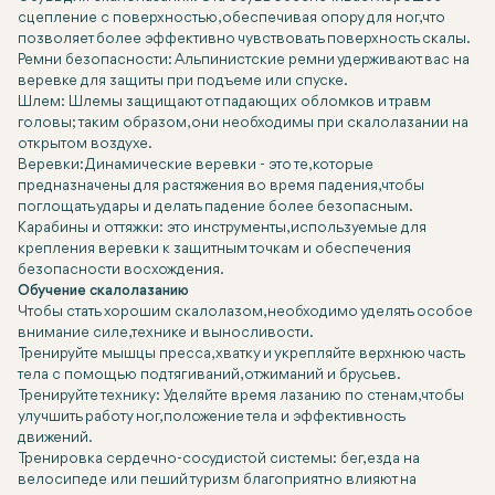
сцепление с поверхностью, обеспечивая опору для ног, что
позволяет более эффективно чувствовать поверхность скалы.
Ремни безопасности: Альпинистские ремни удерживают вас на
веревке для защиты при подъеме или спуске.
Шлем: Шлемы защищают от падающих обломков и травм
головы; таким образом, они необходимы при скалолазании на
открытом воздухе.
Веревки: Динамические веревки - это те, которые
предназначены для растяжения во время падения, чтобы
поглощать удары и делать падение более безопасным.
Карабины и оттяжки: это инструменты, используемые для
крепления веревки к защитным точкам и обеспечения
безопасности восхождения.
Обучение скалолазанию
Чтобы стать хорошим скалолазом, необходимо уделять особое
внимание силе, технике и выносливости.
Тренируйте мышцы пресса, хватку и укрепляйте верхнюю часть
тела с помощью подтягиваний, отжиманий и брусьев.
Тренируйте технику: Уделяйте время лазанию по стенам, чтобы
улучшить работу ног, положение тела и эффективность
движений.
Тренировка сердечно-сосудистой системы: бег, езда на
велосипеде или пеший туризм благоприятно влияют на