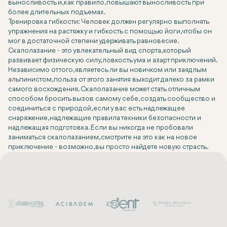
выносливость и, как правило, повышают выносливость при
более длительных подъемах.
Тренировка гибкости: Человек должен регулярно выполнять
упражнения на растяжку и гибкость с помощью йоги, чтобы он
мог в достаточной степени удерживать равновесие.
Скалолазание - это увлекательный вид спорта, который
развивает физическую силу, ловкость ума и азарт приключений.
Независимо от того, являетесь ли вы новичком или заядлым
альпинистом, польза от этого занятия выходит далеко за рамки
самого восхождения. Скалолазание может стать отличным
способом бросить вызов самому себе, создать сообщество и
соединиться с природой, если у вас есть надлежащее
снаряжение, надлежащие правила техники безопасности и
надлежащая подготовка. Если вы никогда не пробовали
заниматься скалолазанием, смотрите на это как на новое
приключение - возможно, вы просто найдете новую страсть.