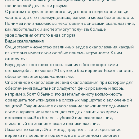
основными преимуществами, а значит, и полноценной
тренировкой для тела и разума.
С ростом популярности этого вида спорта люди хотят знать, в
частности, о его преимуществах, технике и мерах безопасности.
Понимая или знакомясь с некоторыми основами скалолазания,
как любитель, так и эксперт могут получать больше
удовольствия от этого вида спорта.
Виды скалолазания
Существует множество различных видов скалолазания, каждый
из которых имеет свои особые приемы и трудности. К ним
относятся:
Боулдеринг: это стиль скалолазания с более короткими
стенами, обычно менее 20 футов, и без веревок. Безопасность
обеспечивается краш-колодками.
Спортивное скалолазание: вид скалолазания, при котором для
обеспечения защиты используется фиксированный якорь,
например, болт. Обычно это дает альпинисту возможность
совершать попытки даже на сложных маршрутах с включенной
защитой. Традиционное скалолазание: альпинист поднимает
свое снаряжение и размещает его для защиты во время
восхождения. Это более глубокий вид скалолазания,
связанный со знанием скал и техники лазания.
Лазание по канату: Этот метод предполагает закрепление
веревки на вершине подъема, что в основном помогает